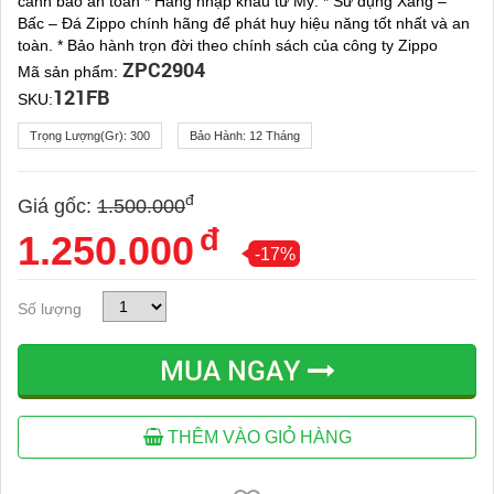
cảnh báo an toàn * Hàng nhập khẩu từ Mỹ. * Sử dụng Xăng –
Bấc – Đá Zippo chính hãng để phát huy hiệu năng tốt nhất và an
toàn. * Bảo hành trọn đời theo chính sách của công ty Zippo
ZPC2904
Mã sản phẩm:
121FB
SKU:
Trọng Lượng(gr):
300
Bảo Hành:
12 Tháng
đ
Giá gốc:
1.500.000
đ
1.250.000
-17%
Số lượng
MUA NGAY
THÊM VÀO GIỎ HÀNG