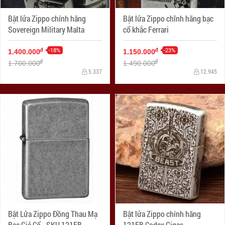
Bật lửa Zippo chính hãng
Bật lửa Zippo chĩnh hãng bạc
Sovereign Military Malta
cổ khắc Ferrari
-18%
-23%
đ
đ
1.400.000
1.150.000
đ
đ
1.700.000
1.490.000
5.337
12.945
Bật Lửa Zippo Đồng Thau Mạ
Bật lửa Zippo chính hãng
Bạc Giả Cổ - SKU 121FB –
121FB Codex Gigas