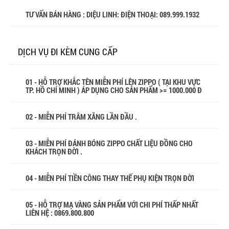
TƯ VẤN BÁN HÀNG : DIỆU LINH: ĐIỆN THOẠI:
089.999.1932
DỊCH VỤ ĐI KÈM CUNG CẤP
01 - HỖ TRỢ KHẮC TÊN MIỄN PHÍ LÊN ZIPPO ( TẠI KHU VỰC
TP. HỒ CHÍ MINH ) ÁP DỤNG CHO SẢN PHẨM >= 1000.000 Đ
02 - MIỄN PHÍ TRÂM XĂNG LẦN ĐẦU .
03 - MIỄN PHÍ ĐÁNH BÓNG ZIPPO CHẤT LIỆU ĐỒNG CHO
KHÁCH TRỌN ĐỜI .
04 - MIỄN PHÍ TIỀN CÔNG THAY THẾ PHỤ KIỆN TRỌN ĐỜI
05 - HỖ TRỢ MẠ VÀNG SẢN PHẨM VỚI CHI PHÍ THẤP NHẤT
LIÊN HỆ : 0869.800.800