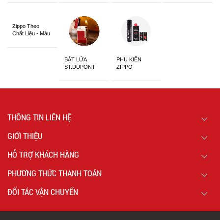
Siêu Đẹp
Zippo Theo
Chất Liệu - Màu
Sắc
BẬT LỬA
PHỤ KIỆN
ST.DUPONT
ZIPPO
CHÍNH HÃNG
THÔNG TIN LIÊN HỆ
GIỚI THIỆU
HỖ TRỢ KHÁCH HÀNG
PHƯƠNG THỨC THANH TOÁN
ĐỐI TÁC VẬN CHUYỂN