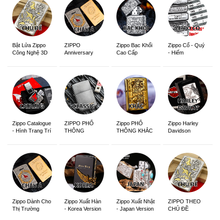
ZIPPO
Zippo Bạc Khối
Zippo Cổ - Quý
Bật Lửa Zippo
Anniversary
Cao Cấp
- Hiếm
Công Nghệ 3D
Edition
Sắc Nét
Zippo Catalogue
ZIPPO PHỔ
Zippo PHỔ
Zippo Harley
- Hình Trang Trí
THÔNG
THÔNG KHẮC
Davidson
Zippo Dành Cho
Zippo Xuất Hàn
Zippo Xuất Nhật
ZIPPO THEO
Thị Trường
- Korea Version
- Japan Version
CHỦ ĐỀ
Châu Á Khắc