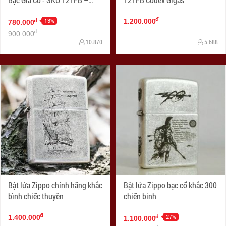
Zippo Antique Silver Plate
đ
-13%
đ
1.200.000
780.000
đ
900.000
10.870
5.688
Bật lửa Zippo chính hãng khắc
Bật lửa Zippo bạc cổ khắc 300
bình chiếc thuyền
chiến binh
đ
-27%
đ
1.400.000
1.100.000