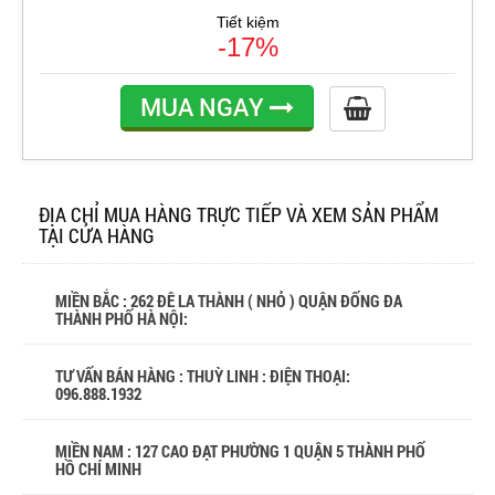
Tiết kiệm
-17%
MUA NGAY
ĐỊA CHỈ MUA HÀNG TRỰC TIẾP VÀ XEM SẢN PHẨM
TẠI CỬA HÀNG
MIỀN BẮC : 262 ĐÊ LA THÀNH ( NHỎ ) QUẬN ĐỐNG ĐA
THÀNH PHỐ HÀ NỘI:
TƯ VẤN BÁN HÀNG : THUỲ LINH : ĐIỆN THOẠI:
096.888.1932
MIỀN NAM : 127 CAO ĐẠT PHƯỜNG 1 QUẬN 5 THÀNH PHỐ
HỒ CHÍ MINH