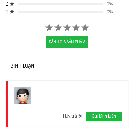
2
0%
1
0%
ĐÁNH GIÁ SẢN PHẨM
BÌNH LUẬN
Đăng
nhập
Hủy trả lời
Gửi bình luận