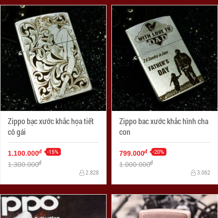
Zippo bạc xước khắc họa tiết
Zippo bac xước khắc hình cha
cô gái
con
-15%
-20%
đ
đ
1.100.000
799.000
đ
đ
1.300.000
1.000.000
2.828
3.062