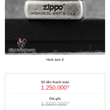
Hình ảnh 9
Số tiền thanh toán
1.250.000
đ
Giá gốc
1.500.000
đ