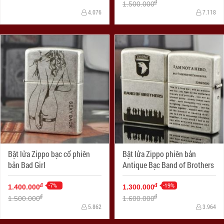
đ
1.500.000
4.076
7.118
Bật lửa Zippo bạc cổ phiên
Bật lửa Zippo phiên bản
bản Bad Girl
Antique Bạc Band of Brothers
-7%
-19%
đ
đ
1.400.000
1.300.000
đ
đ
1.500.000
1.600.000
5.862
3.964