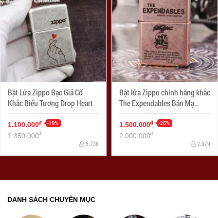
Bật Lửa Zippo Bạc Giả Cổ
Bật lửa Zippo chính hãng khắc
Khắc Biểu Tương Drop Heart
The Expendables Bản Mạ
Antique Copper
-19%
-25%
đ
đ
1.100.000
1.500.000
đ
đ
1.350.000
2.000.000
5.738
2.079
DANH SÁCH CHUYÊN MỤC