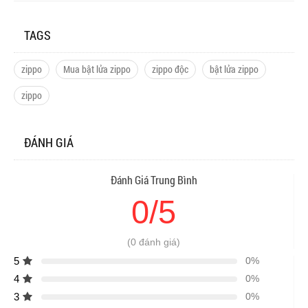
TAGS
zippo
Mua bật lửa zippo
zippo độc
bật lửa zippo
zippo
ĐÁNH GIÁ
Đánh Giá Trung Bình
0/5
(0 đánh giá)
5
0%
4
0%
3
0%