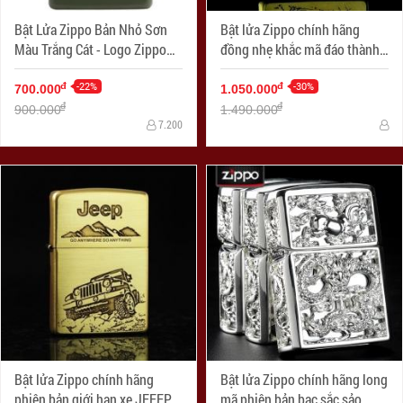
Bật Lửa Zippo Bản Nhỏ Sơn
Bật lửa Zippo chính hãng
Màu Trắng Cát - Logo Zippo
đồng nhẹ khắc mã đáo thành
SKU 1627ZL- Zippo Slim®
công
Green Matte Zippo Logo
-22%
-30%
đ
đ
700.000
1.050.000
đ
đ
900.000
1.490.000
7.200
Bật lửa Zippo chính hãng
Bật lửa Zippo chính hãng long
phiên bản giới hạn xe JEEEP
mã phiên bản bạc sắc sảo