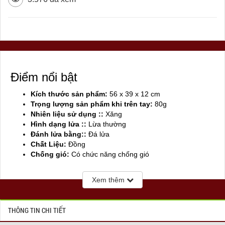
Điểm nổi bật
Kích thước sản phẩm:
56 x 39 x 12 cm
Trọng lượng sản phẩm khi trên tay:
80g
Nhiên liệu sử dụng ::
Xăng
Hình dạng lửa ::
Lừa thường
Đánh lửa bằng::
Đá lửa
Chất Liệu:
Đồng
Chống gió:
Có chức năng chống gió
Sản xuất tại:
Mỹ ( USA)
Xem thêm
THÔNG TIN CHI TIẾT