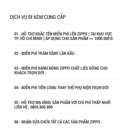
DỊCH VỤ ĐI KÈM CUNG CẤP
01 - HỖ TRỢ KHẮC TÊN MIỄN PHÍ LÊN ZIPPO ( TẠI KHU VỰC
TP. HỒ CHÍ MINH ) ÁP DỤNG CHO SẢN PHẨM >= 1000.000 Đ
02 - MIỄN PHÍ TRÂM XĂNG LẦN ĐẦU .
03 - MIỄN PHÍ ĐÁNH BÓNG ZIPPO CHẤT LIỆU ĐỒNG CHO
KHÁCH TRỌN ĐỜI .
04 - MIỄN PHÍ TIỀN CÔNG THAY THẾ PHỤ KIỆN TRỌN ĐỜI
05 - HỖ TRỢ MẠ VÀNG SẢN PHẨM VỚI CHI PHÍ THẤP NHẤT
LIÊN HỆ : 0869.800.800
06 - NHẬN SỬA CHỮA TẤT CẢ CÁC SẢN PHẨM ZIPPO .