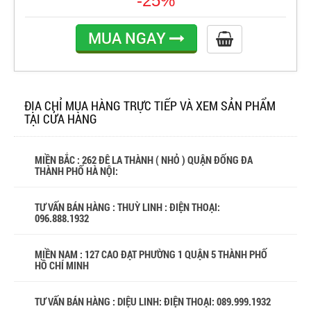
-25%
MUA NGAY
ĐỊA CHỈ MUA HÀNG TRỰC TIẾP VÀ XEM SẢN PHẨM
TẠI CỬA HÀNG
MIỀN BẮC : 262 ĐÊ LA THÀNH ( NHỎ ) QUẬN ĐỐNG ĐA
THÀNH PHỐ HÀ NỘI:
TƯ VẤN BÁN HÀNG : THUỲ LINH : ĐIỆN THOẠI:
096.888.1932
MIỀN NAM : 127 CAO ĐẠT PHƯỜNG 1 QUẬN 5 THÀNH PHỐ
HỒ CHÍ MINH
TƯ VẤN BÁN HÀNG : DIỆU LINH: ĐIỆN THOẠI:
089.999.1932