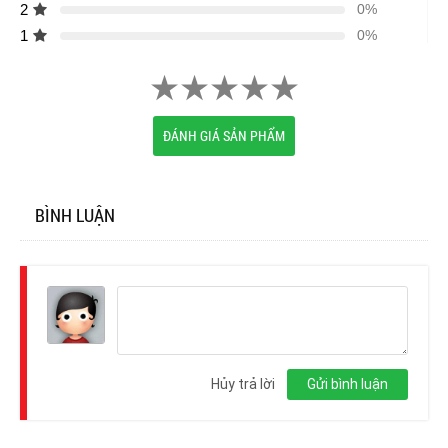
2
0%
1
0%
ĐÁNH GIÁ SẢN PHẨM
BÌNH LUẬN
Đăng
nhập
Hủy trả lời
Gửi bình luận