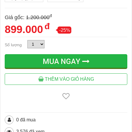
đ
Giá gốc:
1.200.000
đ
899.000
-25%
Số lượng
MUA NGAY
THÊM VÀO GIỎ HÀNG
0 đã mua
3.576 đã xem