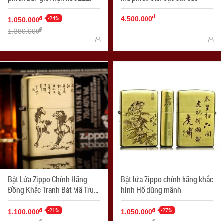
đ
-24%
đ
4.500.000
1.050.000
đ
1.380.000
Bật Lửa Zippo Chính Hãng
Bật lửa Zippo chính hãng khắc
Đồng Khắc Tranh Bát Mã Truy
hình Hổ dũng mãnh
Phong
-21%
-27%
đ
đ
1.100.000
1.050.000
đ
đ