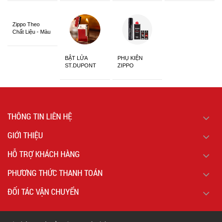
Siêu Đẹp
Zippo Theo
Chất Liệu - Màu
Sắc
BẬT LỬA
PHỤ KIỆN
ST.DUPONT
ZIPPO
CHÍNH HÃNG
THÔNG TIN LIÊN HỆ
GIỚI THIỆU
HỖ TRỢ KHÁCH HÀNG
PHƯƠNG THỨC THANH TOÁN
ĐỐI TÁC VẬN CHUYỂN