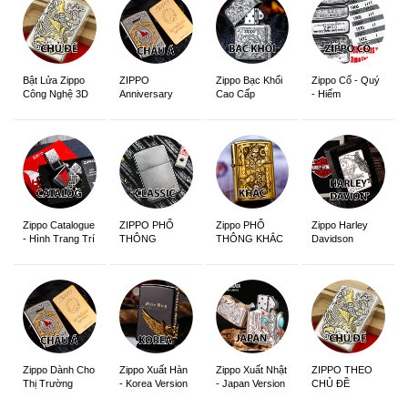
ZIPPO
Zippo Bạc Khối
Zippo Cổ - Quý
Bật Lửa Zippo
Anniversary
Cao Cấp
- Hiếm
Công Nghệ 3D
Edition
Sắc Nét
Zippo Catalogue
ZIPPO PHỔ
Zippo PHỔ
Zippo Harley
- Hình Trang Trí
THÔNG
THÔNG KHẮC
Davidson
Zippo Dành Cho
Zippo Xuất Hàn
Zippo Xuất Nhật
ZIPPO THEO
Thị Trường
- Korea Version
- Japan Version
CHỦ ĐỀ
Châu Á Khắc