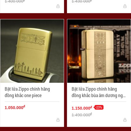
1.400.000
1.430.000
Bật lửa Zippo chính hãng
Bật lửa Zippo chính hãng
đồng khắc one piece
đồng khắc bùa âm dương ngũ
hành
đ
-23%
đ
1.050.000
1.150.000
đ
1.490.000