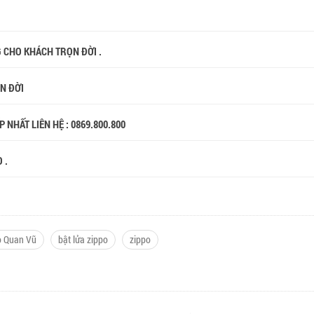
G CHO KHÁCH TRỌN ĐỜI .
ỌN ĐỜI
 NHẤT LIÊN HỆ : 0869.800.800
 .
o Quan Vũ
bật lửa zippo
zippo