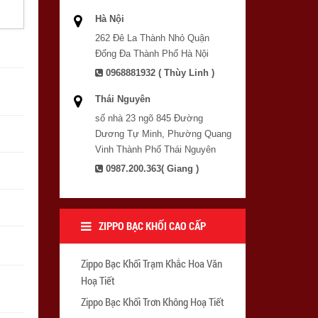
Hà Nội
262 Đê La Thành Nhỏ Quận
Đống Đa Thành Phố Hà Nội
0968881932 ( Thùy Linh )
Thái Nguyên
số nhà 23 ngõ 845 Đường
Dương Tự Minh, Phường Quang
Vinh Thành Phố Thái Nguyên
0987.200.363( Giang )
ZIPPO BẠC KHỐI CAO CẤP
Zippo Bạc Khối Trạm Khắc Hoa Văn
Hoạ Tiết
Zippo Bạc Khối Trơn Không Hoạ Tiết