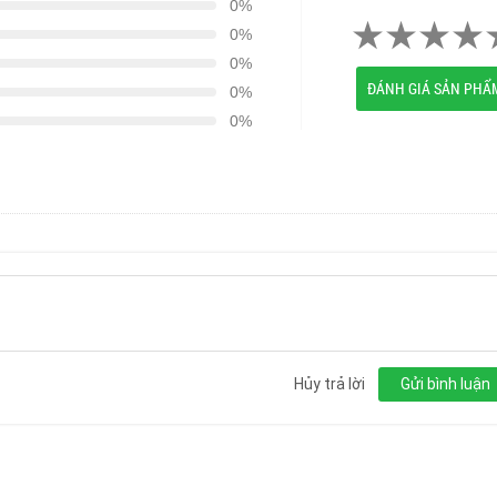
0%
0%
0%
ĐÁNH GIÁ SẢN PHẨ
0%
0%
Hủy trả lời
Gửi bình luận