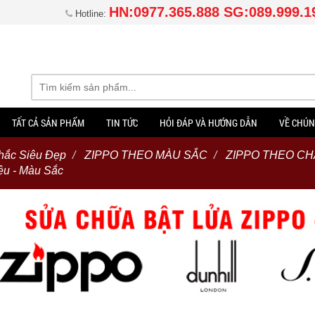
HN:0977.365.888 SG:089.999.1
Hotline:
TẤT CẢ SẢN PHẨM
TIN TỨC
HỎI ĐÁP VÀ HƯỚNG DẪN
VỀ CHÚN
hắc Siêu Đẹp
ZIPPO THEO MÀU SẮC
ZIPPO THEO CH
ệu - Màu Sắc