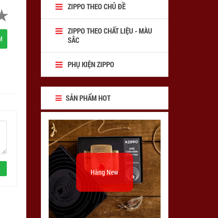
ZIPPO THEO CHỦ ĐỀ
ZIPPO THEO CHẤT LIỆU - MÀU
M
SẮC
PHỤ KIỆN ZIPPO
SẢN PHẨM HOT
Hàng New