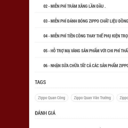
02 - MIỄN PHÍ TRÂM XĂNG LẦN ĐẦU .
03 - MIỄN PHÍ ĐÁNH BÓNG ZIPPO CHẤT LIỆU ĐỒN
04 - MIỄN PHÍ TIỀN CÔNG THAY THẾ PHỤ KIỆN TR
05 - HỖ TRỢ MẠ VÀNG SẢN PHẨM VỚI CHI PHÍ THẤP
06 - NHẬN SỬA CHỮA TẤT CẢ CÁC SẢN PHẨM ZIPPO
TAGS
ZIppo Quan Công
Zippo Quan Vân Trường
Zipp
ĐÁNH GIÁ