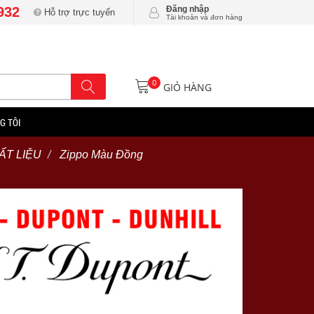
932
Đăng nhập
Hỗ trợ trực tuyến
Tài khoản và đơn hàng
0
GIỎ HÀNG
G TÔI
ẤT LIỆU
Zippo Màu Đồng