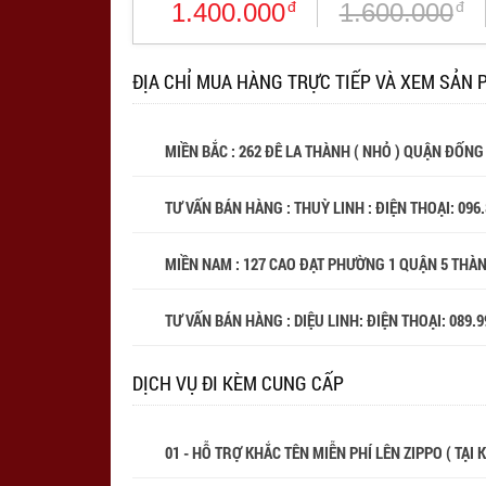
1.400.000
đ
1.600.000
đ
ĐỊA CHỈ MUA HÀNG TRỰC TIẾP VÀ XEM SẢN 
MIỀN BẮC : 262 ĐÊ LA THÀNH ( NHỎ ) QUẬN ĐỐNG
TƯ VẤN BÁN HÀNG : THUỲ LINH : ĐIỆN THOẠI:
096
MIỀN NAM : 127 CAO ĐẠT PHƯỜNG 1 QUẬN 5 THÀ
TƯ VẤN BÁN HÀNG : DIỆU LINH: ĐIỆN THOẠI:
089.9
DỊCH VỤ ĐI KÈM CUNG CẤP
01 - HỖ TRỢ KHẮC TÊN MIỄN PHÍ LÊN ZIPPO ( TẠI