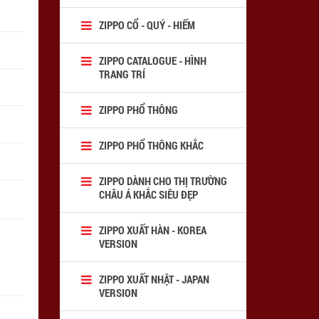
ZIPPO CỔ - QUÝ - HIẾM
ZIPPO CATALOGUE - HÌNH
TRANG TRÍ
ZIPPO PHỔ THÔNG
ZIPPO PHỔ THÔNG KHẮC
ZIPPO DÀNH CHO THỊ TRƯỜNG
CHÂU Á KHẮC SIÊU ĐẸP
ZIPPO XUẤT HÀN - KOREA
VERSION
ZIPPO XUẤT NHẬT - JAPAN
VERSION