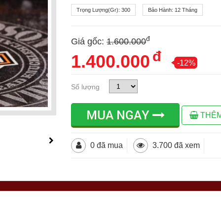
Trọng Lượng(gr):
300
Bảo Hành:
12 Tháng
đ
Giá gốc:
1.600.000
đ
1.400.000
-12%
Số lượng
MUA NGAY
THÊM
0 đã mua
3.700 đã xem