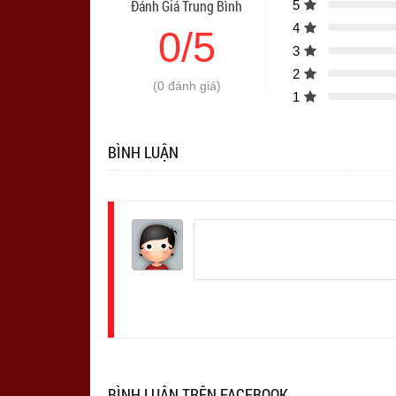
Đánh Giá Trung Bình
5
4
0/5
3
2
(0 đánh giá)
1
BÌNH LUẬN
Đăng
nhập
BÌNH LUẬN TRÊN FACEBOOK