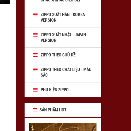
ZIPPO XUẤT HÀN - KOREA
VERSION
ZIPPO XUẤT NHẬT - JAPAN
VERSION
ZIPPO THEO CHỦ ĐỀ
ZIPPO THEO CHẤT LIỆU - MÀU
SẮC
PHỤ KIỆN ZIPPO
SẢN PHẨM HOT