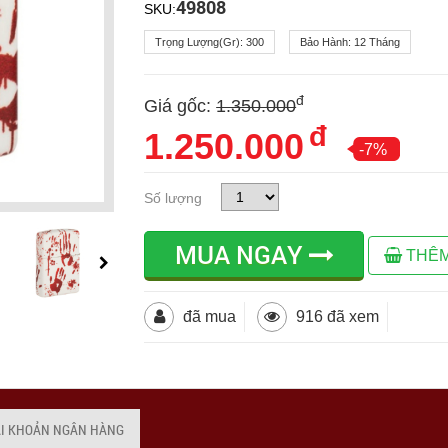
49808
SKU:
Trọng Lượng(gr):
300
Bảo Hành:
12 Tháng
đ
Giá gốc:
1.350.000
đ
1.250.000
-7%
Số lượng
MUA NGAY
THÊM
đã mua
916 đã xem
ÀI KHOẢN NGÂN HÀNG