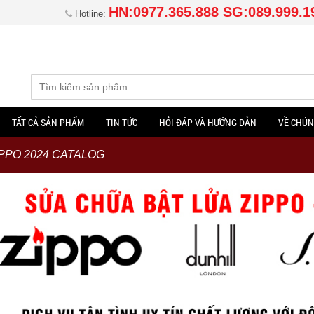
HN:0977.365.888 SG:089.999.1
Hotline:
TẤT CẢ SẢN PHẨM
TIN TỨC
HỎI ĐÁP VÀ HƯỚNG DẪN
VỀ CHÚN
IPPO 2024 CATALOG