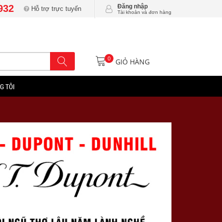
932
Đăng nhập
Hỗ trợ trực tuyến
Tài khoản và đơn hàng
0
GIỎ HÀNG
G TÔI