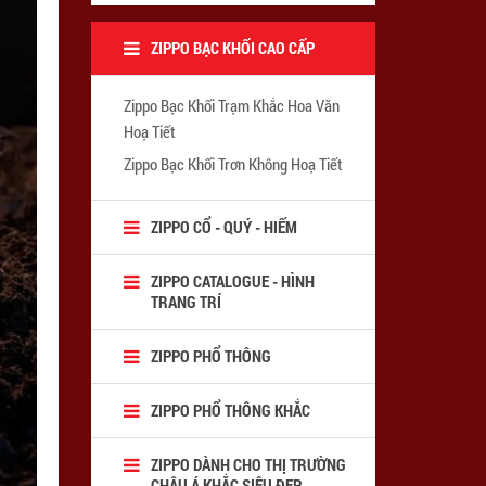
ZIPPO BẠC KHỐI CAO CẤP
Zippo Bạc Khối Trạm Khắc Hoa Văn
Hoạ Tiết
Zippo Bạc Khối Trơn Không Hoạ Tiết
ZIPPO CỔ - QUÝ - HIẾM
ZIPPO CATALOGUE - HÌNH
TRANG TRÍ
ZIPPO PHỔ THÔNG
ZIPPO PHỔ THÔNG KHẮC
ZIPPO DÀNH CHO THỊ TRƯỜNG
CHÂU Á KHẮC SIÊU ĐẸP