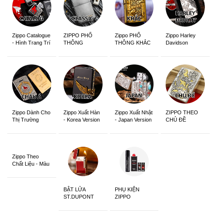
Zippo Catalogue
ZIPPO PHỔ
Zippo PHỔ
Zippo Harley
- Hình Trang Trí
THÔNG
THÔNG KHẮC
Davidson
Zippo Dành Cho
Zippo Xuất Hàn
Zippo Xuất Nhật
ZIPPO THEO
Thị Trường
- Korea Version
- Japan Version
CHỦ ĐỀ
Châu Á Khắc
Siêu Đẹp
Zippo Theo
Chất Liệu - Màu
Sắc
BẬT LỬA
PHỤ KIỆN
ST.DUPONT
ZIPPO
CHÍNH HÃNG