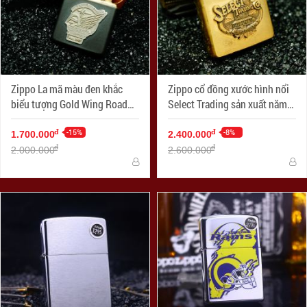
Zippo La mã màu đen khắc
Zippo cổ đồng xước hình nổi
biểu tượng Gold Wing Road
Select Trading sản xuất năm
Riders
X-1994
-15%
-8%
đ
đ
1.700.000
2.400.000
đ
đ
2.000.000
2.600.000