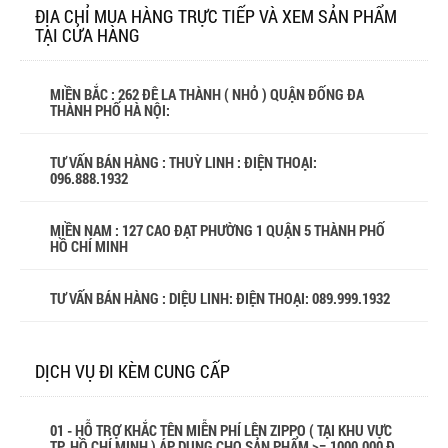
ĐỊA CHỈ MUA HÀNG TRỰC TIẾP VÀ XEM SẢN PHẨM
TẠI CỬA HÀNG
MIỀN BẮC : 262 ĐÊ LA THÀNH ( NHỎ ) QUẬN ĐỐNG ĐA
THÀNH PHỐ HÀ NỘI:
TƯ VẤN BÁN HÀNG : THUỲ LINH : ĐIỆN THOẠI:
096.888.1932
MIỀN NAM : 127 CAO ĐẠT PHƯỜNG 1 QUẬN 5 THÀNH PHỐ
HỒ CHÍ MINH
TƯ VẤN BÁN HÀNG : DIỆU LINH: ĐIỆN THOẠI:
089.999.1932
DỊCH VỤ ĐI KÈM CUNG CẤP
01 - HỖ TRỢ KHẮC TÊN MIỄN PHÍ LÊN ZIPPO ( TẠI KHU VỰC
TP. HỒ CHÍ MINH ) ÁP DỤNG CHO SẢN PHẨM >= 1000.000 Đ