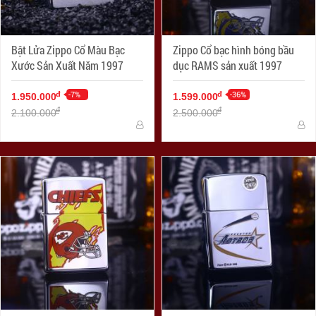
Bật Lửa Zippo Cổ Màu Bạc
Zippo Cổ bạc hình bóng bầu
Xước Sản Xuất Năm 1997
dục RAMS sản xuất 1997
-7%
-36%
đ
đ
1.950.000
1.599.000
đ
đ
2.100.000
2.500.000