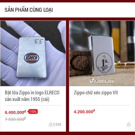
SẢN PHẨM CÙNG LOẠI
Bật lửa Zippo in logo ELRECO
Zippo chữ xéo zippo VII
sản xuất năm 1955 (cái)
đ
-15%
đ
4.200.000
6.400.000
đ
7.500.000
3.036