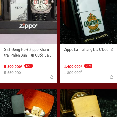
SET Đồng Hồ + ZIppo Khảm
Zippo La mã hãng bia O'Doul'S
trai Phiên Bản Hàn QUốc Sản
Xuất Năm 2006
-5%
-22%
đ
đ
5.300.000
1.400.000
đ
đ
5.550.000
1.800.000