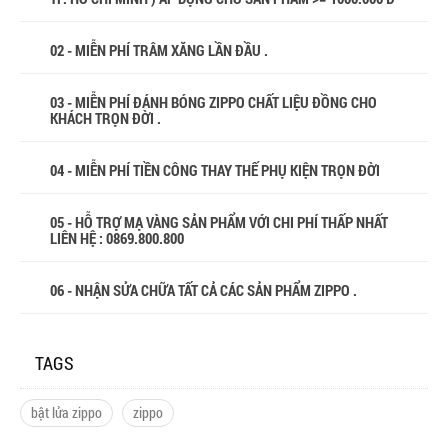
02 - MIỄN PHÍ TRÂM XĂNG LẦN ĐẦU .
03 - MIỄN PHÍ ĐÁNH BÓNG ZIPPO CHẤT LIỆU ĐỒNG CHO
KHÁCH TRỌN ĐỜI .
04 - MIỄN PHÍ TIỀN CÔNG THAY THẾ PHỤ KIỆN TRỌN ĐỜI
05 - HỖ TRỢ MẠ VÀNG SẢN PHẨM VỚI CHI PHÍ THẤP NHẤT
LIÊN HỆ : 0869.800.800
06 - NHẬN SỬA CHỮA TẤT CẢ CÁC SẢN PHẨM ZIPPO .
TAGS
bật lửa zippo
zippo