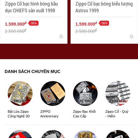
Zippo Cổ bạc hình bóng bầu
Zippo Cổ bạc bóng biểu tượng
dục CHIEFS sản xuất 1998
Astros 1999
-36%
-36%
đ
đ
1.599.000
1.599.000
đ
đ
2.500.000
2.500.000
DANH SÁCH CHUYÊN MỤC
ZIPPO
Zippo Bạc Khối
Zippo Cổ - Quý
Bật Lửa Zippo
Anniversary
Cao Cấp
- Hiếm
Công Nghệ 3D
Edition
Sắc Nét