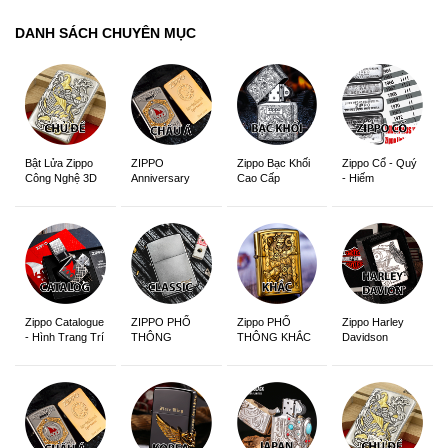
DANH SÁCH CHUYÊN MỤC
ZIPPO
Zippo Bạc Khối
Zippo Cổ - Quý
Bật Lửa Zippo
Anniversary
Cao Cấp
- Hiếm
Công Nghệ 3D
Edition
Sắc Nét
Zippo Catalogue
ZIPPO PHỔ
Zippo PHỔ
Zippo Harley
- Hình Trang Trí
THÔNG
THÔNG KHẮC
Davidson