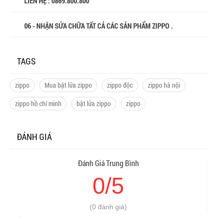
LIÊN HỆ : 0869.800.800
06 - NHẬN SỬA CHỮA TẤT CẢ CÁC SẢN PHẨM ZIPPO .
TAGS
zippo
Mua bật lửa zippo
zippo độc
zippo hà nội
zippo hồ chí minh
bật lửa zippo
zippo
ĐÁNH GIÁ
Đánh Giá Trung Bình
0/5
(0 đánh giá)