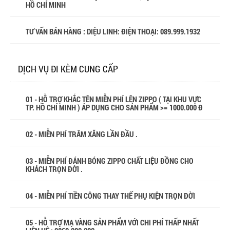
HỒ CHÍ MINH
TƯ VẤN BÁN HÀNG : DIỆU LINH: ĐIỆN THOẠI:
089.999.1932
DỊCH VỤ ĐI KÈM CUNG CẤP
01 - HỖ TRỢ KHẮC TÊN MIỄN PHÍ LÊN ZIPPO ( TẠI KHU VỰC
TP. HỒ CHÍ MINH ) ÁP DỤNG CHO SẢN PHẨM >= 1000.000 Đ
02 - MIỄN PHÍ TRÂM XĂNG LẦN ĐẦU .
03 - MIỄN PHÍ ĐÁNH BÓNG ZIPPO CHẤT LIỆU ĐỒNG CHO
KHÁCH TRỌN ĐỜI .
04 - MIỄN PHÍ TIỀN CÔNG THAY THẾ PHỤ KIỆN TRỌN ĐỜI
05 - HỖ TRỢ MẠ VÀNG SẢN PHẨM VỚI CHI PHÍ THẤP NHẤT