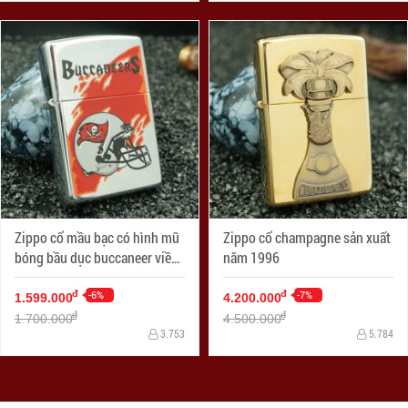
Zippo cổ mầu bạc có hình mũ
Zippo cổ champagne sản xuất
bóng bầu dục buccaneer viền
năm 1996
đỏ
-6%
-7%
đ
đ
1.599.000
4.200.000
đ
đ
1.700.000
4.500.000
3.753
5.784