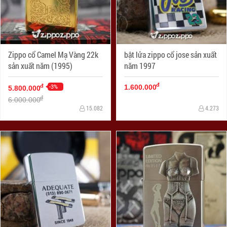
Zippo cổ Camel Mạ Vàng 22k
bật lửa zippo cổ jose sản xuất
sản xuất năm (1995)
năm 1997
đ
-3%
đ
1.600.000
5.800.000
đ
6.000.000
15.082
4.273