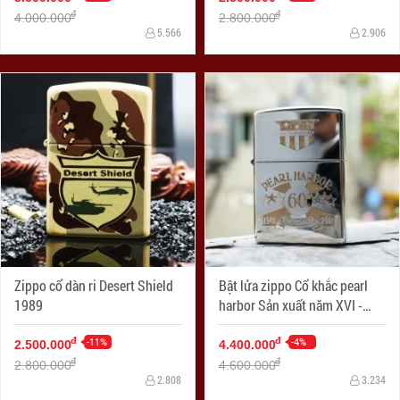
đ
đ
4.000.000
2.800.000
5.566
2.906
Zippo cổ dàn ri Desert Shield
Bật lửa zippo Cổ khắc pearl
1989
harbor Sản xuất năm XVI -
2000
-11%
-4%
đ
đ
2.500.000
4.400.000
đ
đ
2.800.000
4.600.000
2.808
3.234