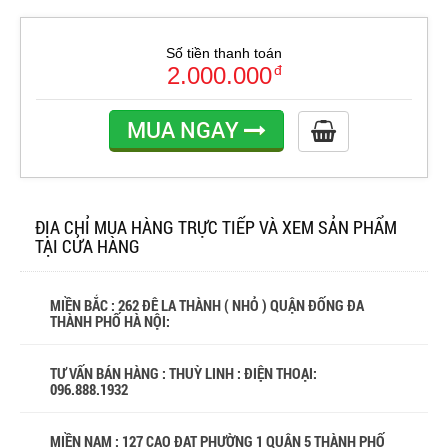
Số tiền thanh toán
2.000.000
đ
MUA NGAY
ĐỊA CHỈ MUA HÀNG TRỰC TIẾP VÀ XEM SẢN PHẨM
TẠI CỬA HÀNG
MIỀN BẮC : 262 ĐÊ LA THÀNH ( NHỎ ) QUẬN ĐỐNG ĐA
THÀNH PHỐ HÀ NỘI:
TƯ VẤN BÁN HÀNG : THUỲ LINH : ĐIỆN THOẠI:
096.888.1932
MIỀN NAM : 127 CAO ĐẠT PHƯỜNG 1 QUẬN 5 THÀNH PHỐ