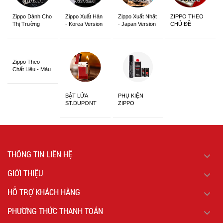
Zippo Dành Cho
Zippo Xuất Hàn
Zippo Xuất Nhật
ZIPPO THEO
Thị Trường
- Korea Version
- Japan Version
CHỦ ĐỀ
Châu Á Khắc
Siêu Đẹp
Zippo Theo
Chất Liệu - Màu
Sắc
BẬT LỬA
PHỤ KIỆN
ST.DUPONT
ZIPPO
CHÍNH HÃNG
THÔNG TIN LIÊN HỆ
GIỚI THIỆU
HỖ TRỢ KHÁCH HÀNG
PHƯƠNG THỨC THANH TOÁN