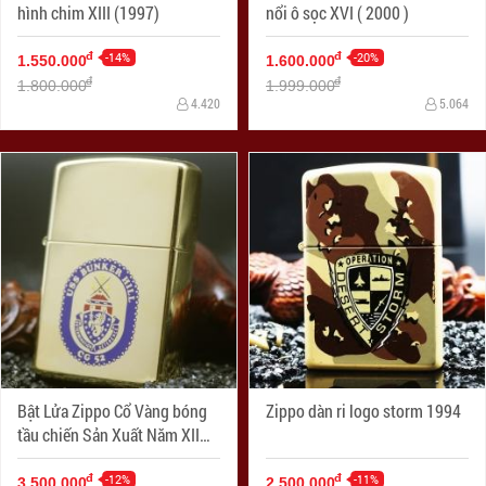
hình chim XIII (1997)
nổi ô sọc XVI ( 2000 )
-14%
-20%
đ
đ
1.550.000
1.600.000
đ
đ
1.800.000
1.999.000
4.420
5.064
Bật Lửa Zippo Cổ Vàng bóng
Zippo dàn ri logo storm 1994
tầu chiến Sản Xuất Năm XII
(1996 )
-12%
-11%
đ
đ
3.500.000
2.500.000