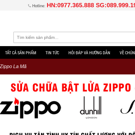
HN:0977.365.888 SG:089.999.1
Hotline:
TẤT CẢ SẢN PHẨM
TIN TỨC
HỎI ĐÁP VÀ HƯỚNG DẪN
VỀ CHÚN
 Zippo La Mã