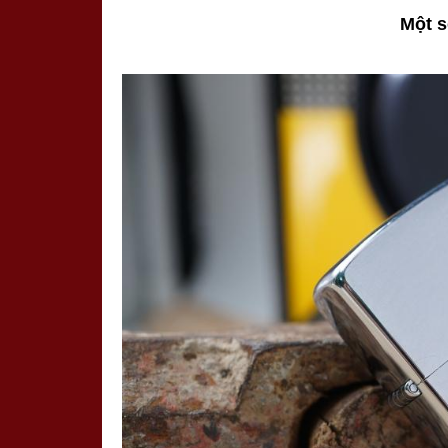
Một s