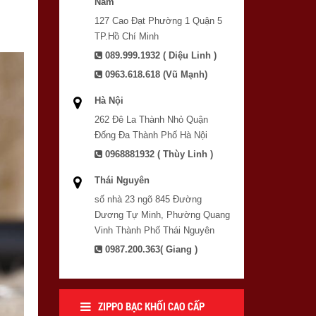
Nam
127 Cao Đạt Phường 1 Quận 5
TP.Hồ Chí Minh
089.999.1932 ( Diệu Linh )
0963.618.618 (Vũ Mạnh)
Hà Nội
262 Đê La Thành Nhỏ Quận
Đống Đa Thành Phố Hà Nội
0968881932 ( Thùy Linh )
Thái Nguyên
số nhà 23 ngõ 845 Đường
Dương Tự Minh, Phường Quang
Vinh Thành Phố Thái Nguyên
0987.200.363( Giang )
ZIPPO BẠC KHỐI CAO CẤP