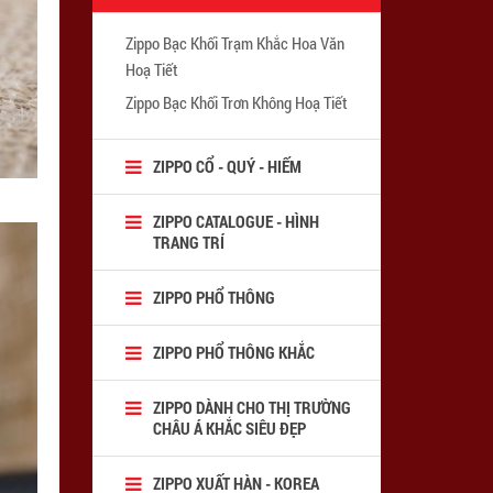
Zippo Bạc Khối Trạm Khắc Hoa Văn
Hoạ Tiết
Zippo Bạc Khối Trơn Không Hoạ Tiết
ZIPPO CỔ - QUÝ - HIẾM
ZIPPO CATALOGUE - HÌNH
TRANG TRÍ
ZIPPO PHỔ THÔNG
ZIPPO PHỔ THÔNG KHẮC
ZIPPO DÀNH CHO THỊ TRƯỜNG
CHÂU Á KHẮC SIÊU ĐẸP
ZIPPO XUẤT HÀN - KOREA