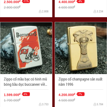
-11%
-4%
đ
đ
2.500.000
4.400.000
đ
đ
2.800.000
4.600.000
2.808
3.234
Zippo cổ mầu bạc có hình mũ
Zippo cổ champagne sản xuất
bóng bầu dục buccaneer viền
năm 1996
đỏ
-6%
-7%
đ
đ
1.599.000
4.200.000
đ
đ
1.700.000
4.500.000
3.753
5.784