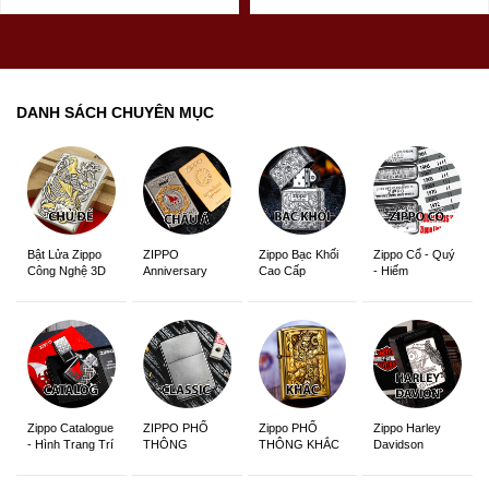
DANH SÁCH CHUYÊN MỤC
ZIPPO
Zippo Bạc Khối
Zippo Cổ - Quý
Bật Lửa Zippo
Anniversary
Cao Cấp
- Hiếm
Công Nghệ 3D
Edition
Sắc Nét
Zippo Catalogue
ZIPPO PHỔ
Zippo PHỔ
Zippo Harley
- Hình Trang Trí
THÔNG
THÔNG KHẮC
Davidson