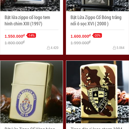
Bật lửa zippo cổ logo tem
Bật Lửa Zippo Cổ Bóng trắng
hình chim XIII (1997)
nổi ô sọc XVI ( 2000 )
-14%
-20%
đ
đ
1.550.000
1.600.000
đ
đ
1.800.000
1.999.000
4.420
5.064