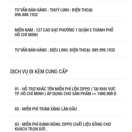
TƯ VẤN BÁN HÀNG : THUỲ LINH : ĐIỆN THOẠI:
096.888.1932
MIỀN NAM : 127 CAO ĐẠT PHƯỜNG 1 QUẬN 5 THÀNH PHỐ
HỒ CHÍ MINH
TƯ VẤN BÁN HÀNG : DIỆU LINH: ĐIỆN THOẠI:
089.999.1932
DỊCH VỤ ĐI KÈM CUNG CẤP
01 - HỖ TRỢ KHẮC TÊN MIỄN PHÍ LÊN ZIPPO ( TẠI KHU VỰC
TP. HỒ CHÍ MINH ) ÁP DỤNG CHO SẢN PHẨM >= 1000.000 Đ
02 - MIỄN PHÍ TRÂM XĂNG LẦN ĐẦU .
03 - MIỄN PHÍ ĐÁNH BÓNG ZIPPO CHẤT LIỆU ĐỒNG CHO
KHÁCH TRỌN ĐỜI .