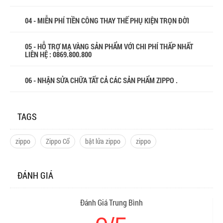
04 - MIỄN PHÍ TIỀN CÔNG THAY THẾ PHỤ KIỆN TRỌN ĐỜI
05 - HỖ TRỢ MẠ VÀNG SẢN PHẨM VỚI CHI PHÍ THẤP NHẤT
LIÊN HỆ : 0869.800.800
06 - NHẬN SỬA CHỮA TẤT CẢ CÁC SẢN PHẨM ZIPPO .
TAGS
zippo
Zippo Cổ
bật lửa zippo
zippo
ĐÁNH GIÁ
Đánh Giá Trung Bình