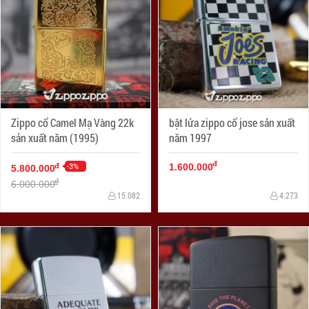
Zippo cổ Camel Mạ Vàng 22k
bật lửa zippo cổ jose sản xuất
sản xuất năm (1995)
năm 1997
đ
-3%
đ
1.600.000
5.800.000
đ
6.000.000
15.082
4.273