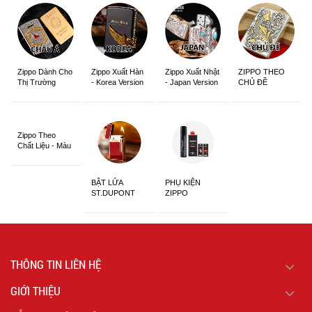
Zippo Dành Cho
Zippo Xuất Hàn
Zippo Xuất Nhật
ZIPPO THEO
Thị Trường
- Korea Version
- Japan Version
CHỦ ĐỀ
Châu Á Khắc
Siêu Đẹp
Zippo Theo
Chất Liệu - Màu
Sắc
BẬT LỬA
PHỤ KIỆN
ST.DUPONT
ZIPPO
CHÍNH HÃNG
THÔNG TIN LIÊN HỆ
GIỚI THIỆU