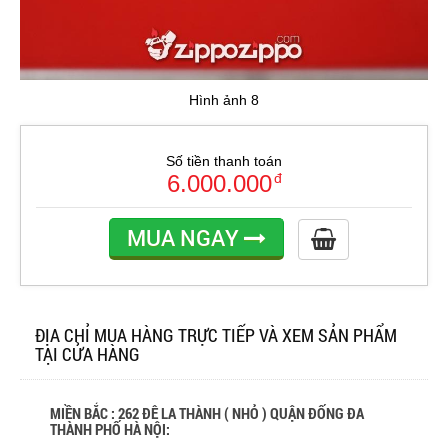
Hình ảnh 8
Số tiền thanh toán
6.000.000
đ
MUA NGAY
ĐỊA CHỈ MUA HÀNG TRỰC TIẾP VÀ XEM SẢN PHẨM
TẠI CỬA HÀNG
MIỀN BẮC : 262 ĐÊ LA THÀNH ( NHỎ ) QUẬN ĐỐNG ĐA
THÀNH PHỐ HÀ NỘI: