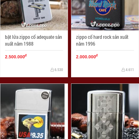
bật lửa zippo cổ adequate sản
zippo cổ hard rock sản xuất
xuất năm 1988
năm 1996
đ
đ
2.500.000
2.000.000
6.530
4.611