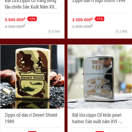
Bật Lửa Zippo Cổ Vàng bóng
Zippo dàn ri logo storm 1994
tầu chiến Sản Xuất Năm XII
(1996 )
-12%
-11%
đ
đ
3.500.000
2.500.000
đ
đ
4.000.000
2.800.000
5.566
2.906
Zippo cổ dàn ri Desert Shield
Bật lửa zippo Cổ khắc pearl
1989
harbor Sản xuất năm XVI -
2000