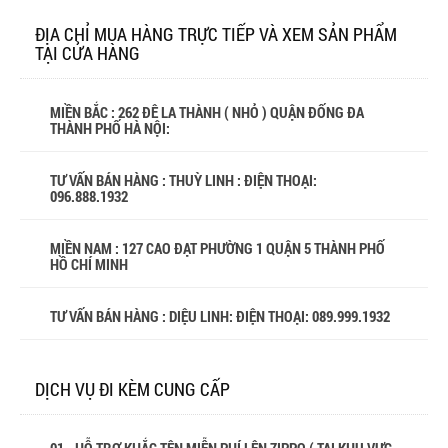
ĐỊA CHỈ MUA HÀNG TRỰC TIẾP VÀ XEM SẢN PHẨM
TẠI CỬA HÀNG
MIỀN BẮC : 262 ĐÊ LA THÀNH ( NHỎ ) QUẬN ĐỐNG ĐA
THÀNH PHỐ HÀ NỘI:
TƯ VẤN BÁN HÀNG : THUỲ LINH : ĐIỆN THOẠI:
096.888.1932
MIỀN NAM : 127 CAO ĐẠT PHƯỜNG 1 QUẬN 5 THÀNH PHỐ
HỒ CHÍ MINH
TƯ VẤN BÁN HÀNG : DIỆU LINH: ĐIỆN THOẠI:
089.999.1932
DỊCH VỤ ĐI KÈM CUNG CẤP