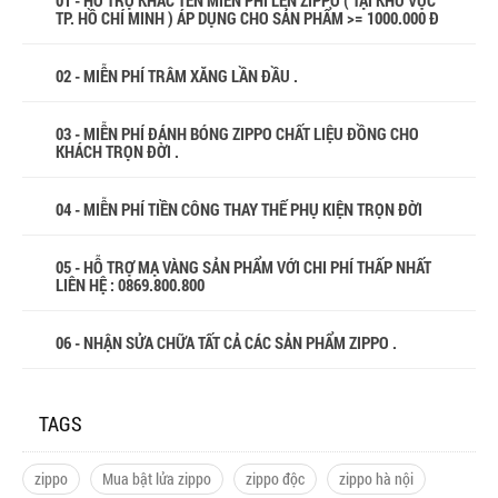
01 - HỖ TRỢ KHẮC TÊN MIỄN PHÍ LÊN ZIPPO ( TẠI KHU VỰC
TP. HỒ CHÍ MINH ) ÁP DỤNG CHO SẢN PHẨM >= 1000.000 Đ
02 - MIỄN PHÍ TRÂM XĂNG LẦN ĐẦU .
03 - MIỄN PHÍ ĐÁNH BÓNG ZIPPO CHẤT LIỆU ĐỒNG CHO
KHÁCH TRỌN ĐỜI .
04 - MIỄN PHÍ TIỀN CÔNG THAY THẾ PHỤ KIỆN TRỌN ĐỜI
05 - HỖ TRỢ MẠ VÀNG SẢN PHẨM VỚI CHI PHÍ THẤP NHẤT
LIÊN HỆ : 0869.800.800
06 - NHẬN SỬA CHỮA TẤT CẢ CÁC SẢN PHẨM ZIPPO .
TAGS
zippo
Mua bật lửa zippo
zippo độc
zippo hà nội