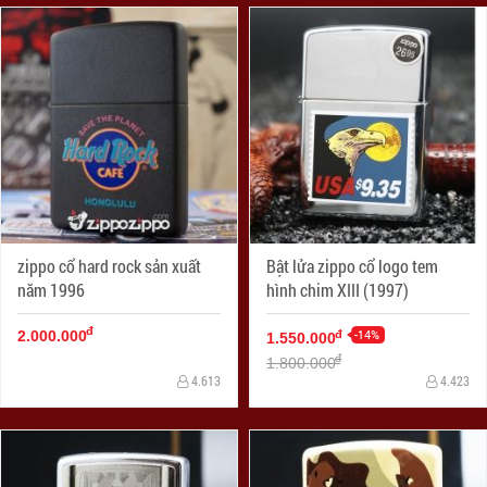
zippo cổ hard rock sản xuất
Bật lửa zippo cổ logo tem
năm 1996
hình chim XIII (1997)
đ
-14%
đ
2.000.000
1.550.000
đ
1.800.000
4.613
4.423