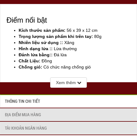
Điểm nổi bật
Kích thước sản phẩm:
56 x 39 x 12 cm
Trọng lượng sản phẩm khi trên tay:
80g
Nhiên liệu sử dụng ::
Xăng
Hình dạng lửa ::
Lừa thường
Đánh lửa bằng::
Đá lửa
Chất Liệu:
Đồng
Chống gió:
Có chức năng chống gió
Sản xuất tại:
Mỹ ( USA)
Xem thêm
THÔNG TIN CHI TIẾT
ĐỊA ĐIỂM MUA HÀNG
TÀI KHOẢN NGÂN HÀNG