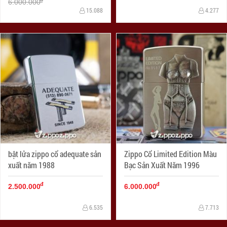
6.000.000
15.088
4.277
bật lửa zippo cổ adequate sản
Zippo Cổ Limited Edition Màu
xuất năm 1988
Bạc Sản Xuất Năm 1996
đ
đ
2.500.000
6.000.000
6.535
7.713