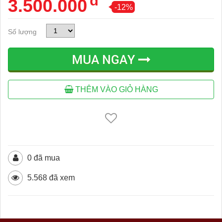
đ
3.500.000
-12%
Số lượng
MUA NGAY
THÊM VÀO GIỎ HÀNG
0 đã mua
5.568 đã xem