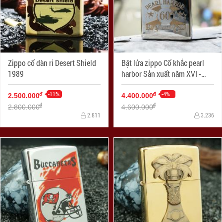
Zippo cổ dàn ri Desert Shield
Bật lửa zippo Cổ khắc pearl
1989
harbor Sản xuất năm XVI -
2000
-11%
-4%
đ
đ
2.500.000
4.400.000
đ
đ
2.800.000
4.600.000
2.811
3.236