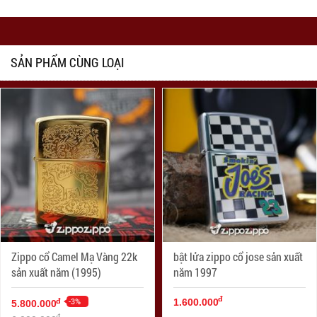
SẢN PHẨM CÙNG LOẠI
Zippo cổ Camel Mạ Vàng 22k
bật lửa zippo cổ jose sản xuất
sản xuất năm (1995)
năm 1997
đ
-3%
đ
1.600.000
5.800.000
đ