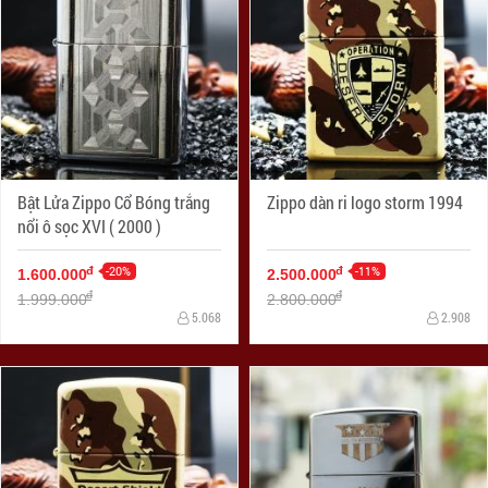
Bật Lửa Zippo Cổ Bóng trắng
Zippo dàn ri logo storm 1994
nổi ô sọc XVI ( 2000 )
-20%
-11%
đ
đ
1.600.000
2.500.000
đ
đ
1.999.000
2.800.000
5.068
2.908