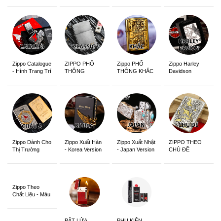
Edition
Sắc Nét
Zippo Catalogue
ZIPPO PHỔ
Zippo PHỔ
Zippo Harley
- Hình Trang Trí
THÔNG
THÔNG KHẮC
Davidson
Zippo Dành Cho
Zippo Xuất Hàn
Zippo Xuất Nhật
ZIPPO THEO
Thị Trường
- Korea Version
- Japan Version
CHỦ ĐỀ
Châu Á Khắc
Siêu Đẹp
Zippo Theo
Chất Liệu - Màu
Sắc
BẬT LỬA
PHỤ KIỆN