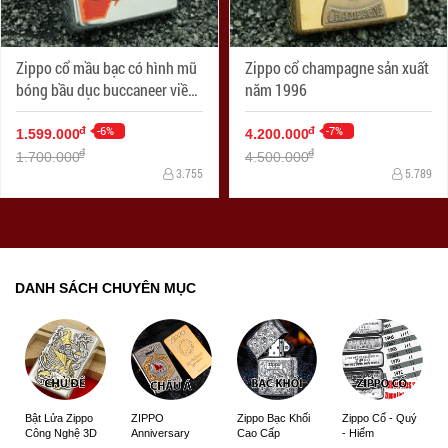
Zippo cổ mầu bạc có hình mũ
Zippo cổ champagne sản xuất
bóng bầu dục buccaneer viền
năm 1996
đỏ
-6%
-7%
đ
đ
1.599.000
4.200.000
đ
đ
1.700.000
4.500.000
3.755
5.789
DANH SÁCH CHUYÊN MỤC
ZIPPO
Zippo Bạc Khối
Zippo Cổ - Quý
Bật Lửa Zippo
Anniversary
Cao Cấp
- Hiếm
Công Nghệ 3D