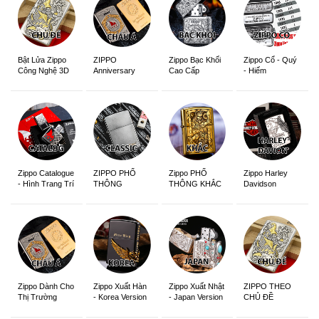
ZIPPO
Zippo Bạc Khối
Zippo Cổ - Quý
Bật Lửa Zippo
Anniversary
Cao Cấp
- Hiếm
Công Nghệ 3D
Edition
Sắc Nét
Zippo Catalogue
ZIPPO PHỔ
Zippo PHỔ
Zippo Harley
- Hình Trang Trí
THÔNG
THÔNG KHẮC
Davidson
Zippo Dành Cho
Zippo Xuất Hàn
Zippo Xuất Nhật
ZIPPO THEO
Thị Trường
- Korea Version
- Japan Version
CHỦ ĐỀ
Châu Á Khắc
Siêu Đẹp