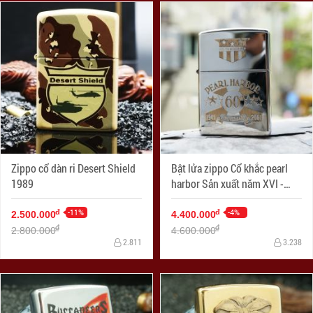
Zippo cổ dàn ri Desert Shield
Bật lửa zippo Cổ khắc pearl
1989
harbor Sản xuất năm XVI -
2000
-11%
-4%
đ
đ
2.500.000
4.400.000
đ
đ
2.800.000
4.600.000
2.811
3.238