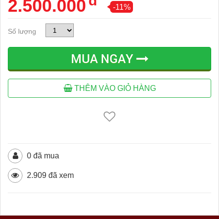
đ
2.500.000
-11%
Số lượng
MUA NGAY
THÊM VÀO GIỎ HÀNG
0 đã mua
2.909 đã xem