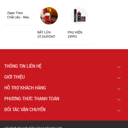
Zippo Theo
Chất Liệu - Màu
Sắc
BẬT LỬA
PHỤ KIỆN
ST.DUPONT
ZIPPO
CHÍNH HÃNG
THÔNG TIN LIÊN HỆ
GIỚI THIỆU
HỖ TRỢ KHÁCH HÀNG
PHƯƠNG THỨC THANH TOÁN
ĐỐI TÁC VẬN CHUYỂN