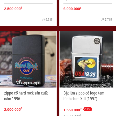
đ
đ
2.500.000
6.000.000
6.535
7.715
zippo cổ hard rock sản xuất
Bật lửa zippo cổ logo tem
năm 1996
hình chim XIII (1997)
đ
-14%
đ
2.000.000
1.550.000
đ
1.800.000