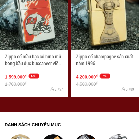
Zippo cổ mầu bạc có hình mũ
Zippo cổ champagne sản xuất
bóng bầu dục buccaneer viền
năm 1996
đỏ
-6%
-7%
đ
đ
1.599.000
4.200.000
đ
đ
1.700.000
4.500.000
3.757
5.789
DANH SÁCH CHUYÊN MỤC