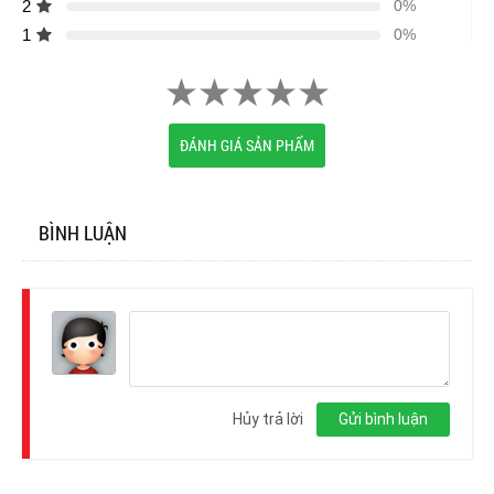
2
0%
1
0%
ĐÁNH GIÁ SẢN PHẨM
BÌNH LUẬN
Đăng
nhập
Hủy trả lời
Gửi bình luận