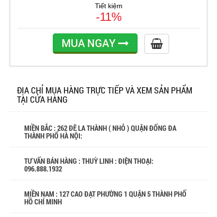
Tiết kiệm
-11%
MUA NGAY
ĐỊA CHỈ MUA HÀNG TRỰC TIẾP VÀ XEM SẢN PHẨM
TẠI CỬA HÀNG
MIỀN BẮC : 262 ĐÊ LA THÀNH ( NHỎ ) QUẬN ĐỐNG ĐA
THÀNH PHỐ HÀ NỘI:
TƯ VẤN BÁN HÀNG : THUỲ LINH : ĐIỆN THOẠI:
096.888.1932
MIỀN NAM : 127 CAO ĐẠT PHƯỜNG 1 QUẬN 5 THÀNH PHỐ
HỒ CHÍ MINH