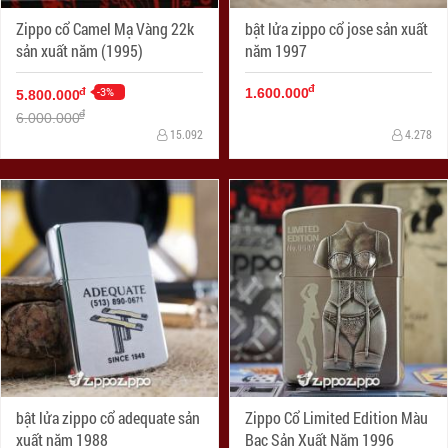
Zippo cổ Camel Mạ Vàng 22k
bật lửa zippo cổ jose sản xuất
sản xuất năm (1995)
năm 1997
đ
-3%
đ
1.600.000
5.800.000
đ
6.000.000
15.092
4.278
bật lửa zippo cổ adequate sản
Zippo Cổ Limited Edition Màu
xuất năm 1988
Bạc Sản Xuất Năm 1996