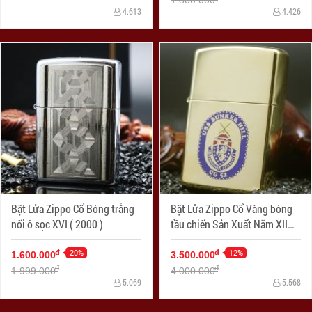
4.613
4.426
Bật Lửa Zippo Cổ Bóng trắng
Bật Lửa Zippo Cổ Vàng bóng
nổi ô sọc XVI ( 2000 )
tầu chiến Sản Xuất Năm XII
(1996 )
-20%
-12%
đ
đ
1.600.000
3.500.000
đ
đ
1.999.000
4.000.000
5.069
5.568