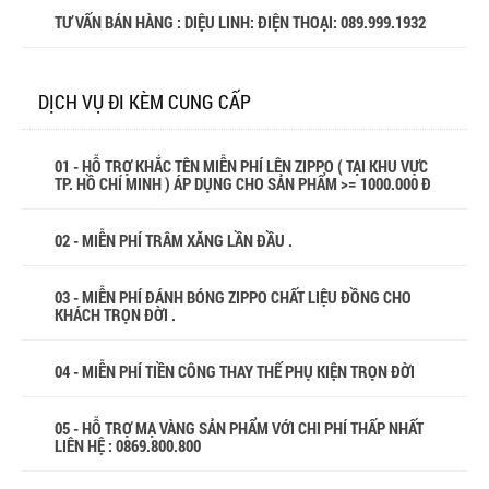
TƯ VẤN BÁN HÀNG : DIỆU LINH: ĐIỆN THOẠI:
089.999.1932
DỊCH VỤ ĐI KÈM CUNG CẤP
01 - HỖ TRỢ KHẮC TÊN MIỄN PHÍ LÊN ZIPPO ( TẠI KHU VỰC
TP. HỒ CHÍ MINH ) ÁP DỤNG CHO SẢN PHẨM >= 1000.000 Đ
02 - MIỄN PHÍ TRÂM XĂNG LẦN ĐẦU .
03 - MIỄN PHÍ ĐÁNH BÓNG ZIPPO CHẤT LIỆU ĐỒNG CHO
KHÁCH TRỌN ĐỜI .
04 - MIỄN PHÍ TIỀN CÔNG THAY THẾ PHỤ KIỆN TRỌN ĐỜI
05 - HỖ TRỢ MẠ VÀNG SẢN PHẨM VỚI CHI PHÍ THẤP NHẤT
LIÊN HỆ : 0869.800.800