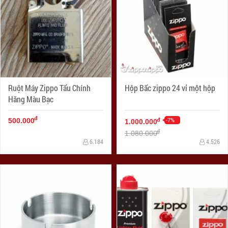
Ruột Máy Zippo Tẩu Chính
Hộp Bấc zippo 24 vỉ một hộp
Hãng Màu Bạc
đ
-7%
đ
500.000
1.000.000
đ
1.080.000
6.184
4.526