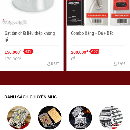
Gạt tàn chất liêu thép không
Combo Xăng + Đá + Bấc
gỉ
-12%
-100%
đ
đ
150.000
200.000
đ
đ
170.000
0
5.587
8.996
DANH SÁCH CHUYÊN MỤC