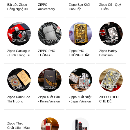
ZIPPO
Zippo Bạc Khối
Zippo Cổ - Quý
Bật Lửa Zippo
Anniversary
Cao Cấp
- Hiếm
Công Nghệ 3D
Edition
Sắc Nét
Zippo Catalogue
ZIPPO PHỔ
Zippo PHỔ
Zippo Harley
- Hình Trang Trí
THÔNG
THÔNG KHẮC
Davidson
Zippo Dành Cho
Zippo Xuất Hàn
Zippo Xuất Nhật
ZIPPO THEO
Thị Trường
- Korea Version
- Japan Version
CHỦ ĐỀ
Châu Á Khắc
Siêu Đẹp
Zippo Theo
Chất Liệu - Màu