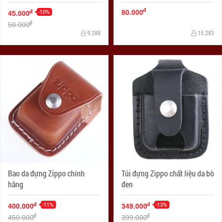
đ
-10%
đ
80.000
45.000
đ
50.000
9.288
15.283
Bao da đựng Zippo chính
Túi đựng Zippo chất liệu da bò
hãng
đen
-11%
-13%
đ
đ
400.000
349.000
đ
đ
450.000
399.000