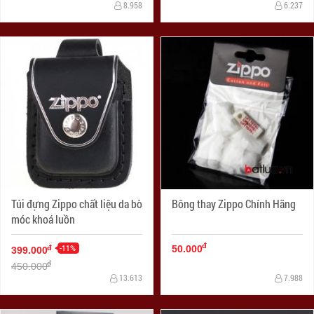
8.958
6.237
Túi đựng Zippo chất liệu da bò
Bông thay Zippo Chính Hãng
móc khoá luồn
đ
-11%
đ
50.000
399.000
đ
450.000
13.613
7.988