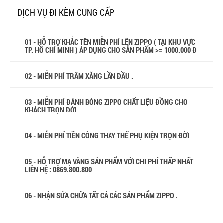
DỊCH VỤ ĐI KÈM CUNG CẤP
01 - HỖ TRỢ KHẮC TÊN MIỄN PHÍ LÊN ZIPPO ( TẠI KHU VỰC
TP. HỒ CHÍ MINH ) ÁP DỤNG CHO SẢN PHẨM >= 1000.000 Đ
02 - MIỄN PHÍ TRÂM XĂNG LẦN ĐẦU .
03 - MIỄN PHÍ ĐÁNH BÓNG ZIPPO CHẤT LIỆU ĐỒNG CHO
KHÁCH TRỌN ĐỜI .
04 - MIỄN PHÍ TIỀN CÔNG THAY THẾ PHỤ KIỆN TRỌN ĐỜI
05 - HỖ TRỢ MẠ VÀNG SẢN PHẨM VỚI CHI PHÍ THẤP NHẤT
LIÊN HỆ : 0869.800.800
06 - NHẬN SỬA CHỮA TẤT CẢ CÁC SẢN PHẨM ZIPPO .