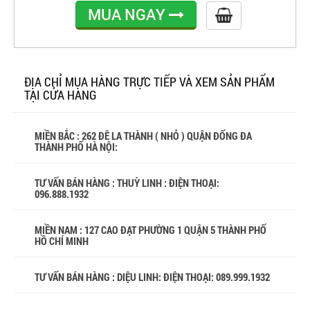
MUA NGAY
ĐỊA CHỈ MUA HÀNG TRỰC TIẾP VÀ XEM SẢN PHẨM
TẠI CỬA HÀNG
MIỀN BẮC : 262 ĐÊ LA THÀNH ( NHỎ ) QUẬN ĐỐNG ĐA
THÀNH PHỐ HÀ NỘI:
TƯ VẤN BÁN HÀNG : THUỲ LINH : ĐIỆN THOẠI:
096.888.1932
MIỀN NAM : 127 CAO ĐẠT PHƯỜNG 1 QUẬN 5 THÀNH PHỐ
HỒ CHÍ MINH
TƯ VẤN BÁN HÀNG : DIỆU LINH: ĐIỆN THOẠI:
089.999.1932