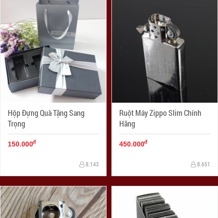
Hộp Đựng Quà Tặng Sang
Ruột Máy Zippo Slim Chính
Trọng
Hãng
đ
đ
150.000
450.000
8.143
8.651