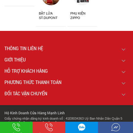
Sắc
BẬT LỬA
PHỤ KIỆN
ST.DUPONT
ZIPPO
CHÍNH HÃNG
THÔNG TIN LIÊN HỆ
GIỚI THIỆU
HỖ TRỢ KHÁCH HÀNG
PHƯƠNG THỨC THANH TOÁN
ĐỐI TÁC VẬN CHUYỂN
Hộ Kinh Doanh Cửa Hàng Mạnh Linh
Giấy chứng nhận đăng ký kinh doanh số : 41E8034363 Uỷ Ban Nhân Dân Quận 5
Thành Phố Hồ Chí Minh Cấp Lần Đầu Ngày : 07/02/2018.
.