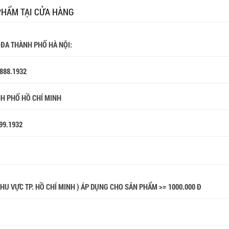
PHẨM TẠI CỬA HÀNG
 ĐA THÀNH PHỐ HÀ NỘI:
.888.1932
NH PHỐ HỒ CHÍ MINH
99.1932
 KHU VỰC TP. HỒ CHÍ MINH ) ÁP DỤNG CHO SẢN PHẨM >= 1000.000 Đ