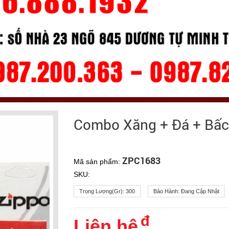
Combo Xăng + Đá + Bấc
ZPC1683
Mã sản phẩm:
SKU:
Trọng Lượng(gr):
300
Bảo Hành:
Đang Cập Nhật
đ
Liên hệ