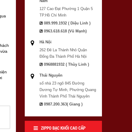
Nam
127 Cao Đạt Phường 1 Quận 5
TP.Hồ Chí Minh
qua
089.999.1932 ( Diệu Linh )
0963.618.618 (Vũ Mạnh)
Hà Nội
khách
262 Đê La Thành Nhỏ Quận
i vừa
Đống Đa Thành Phố Hà Nội
0968881932 ( Thùy Linh )
hiện
Thái Nguyên
ời
số nhà 23 ngõ 845 Đường
Dương Tự Minh, Phường Quang
Vinh Thành Phố Thái Nguyên
0987.200.363( Giang )
ZIPPO BẠC KHỐI CAO CẤP