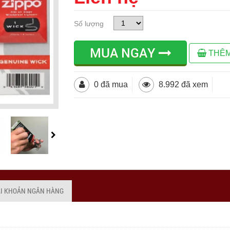
Số lượng
MUA NGAY
THÊM
0 đã mua
8.992 đã xem
ÀI KHOẢN NGÂN HÀNG