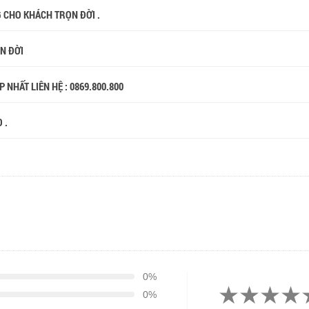
G CHO KHÁCH TRỌN ĐỜI .
ỌN ĐỜI
 NHẤT LIÊN HỆ : 0869.800.800
 .
0%
0%