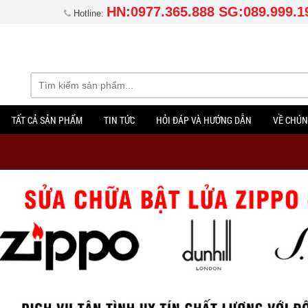
HN:0977.365.888 SG:089.999.1
Hotline:
TẤT CẢ SẢN PHẨM
TIN TỨC
HỎI ĐÁP VÀ HƯỚNG DẪN
VỀ CHÚN