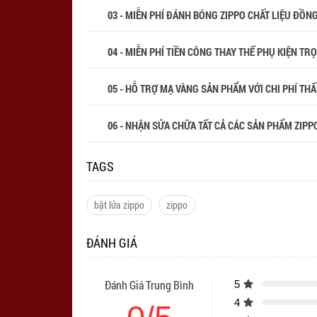
03 - MIỄN PHÍ ĐÁNH BÓNG ZIPPO CHẤT LIỆU ĐỒN
04 - MIỄN PHÍ TIỀN CÔNG THAY THẾ PHỤ KIỆN TR
05 - HỖ TRỢ MẠ VÀNG SẢN PHẨM VỚI CHI PHÍ THẤP
06 - NHẬN SỬA CHỮA TẤT CẢ CÁC SẢN PHẨM ZIPPO
TAGS
bật lửa zippo
zippo
ĐÁNH GIÁ
Đánh Giá Trung Bình
5
4