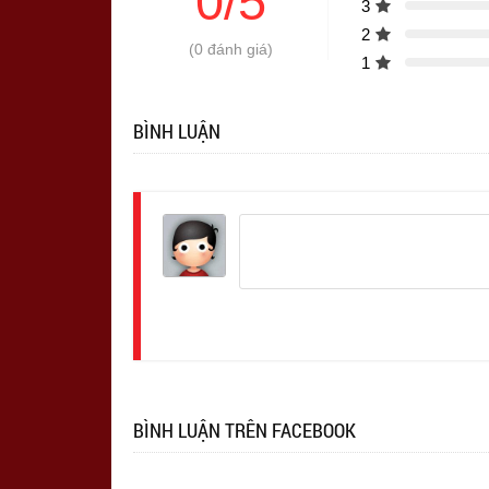
0/5
3
2
(0 đánh giá)
1
BÌNH LUẬN
Đăng
nhập
BÌNH LUẬN TRÊN FACEBOOK