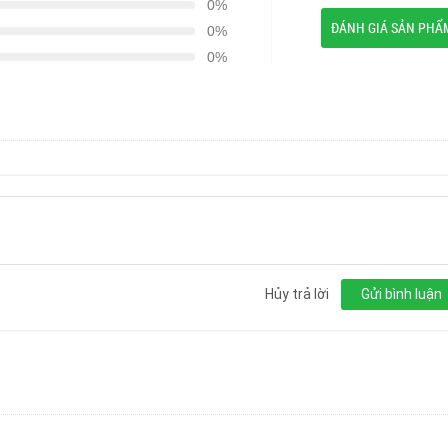
0%
ĐÁNH GIÁ SẢN PHẨ
0%
0%
Hủy trả lời
Gửi bình luận