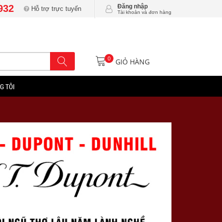
932
Đăng nhập
Hỗ trợ trực tuyến
Tài khoản và đơn hàng
0
GIỎ HÀNG
G TÔI