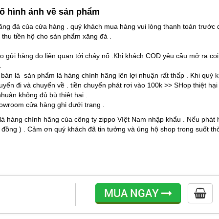
ố hình ảnh về sản phẩm
ng đá của cửa hàng . quý khách mua hàng vui lòng thanh toán trước 
 thu tiền hộ cho sản phẩm xăng đá .
o gửi hàng do liên quan tới cháy nổ .Khi khách COD yêu cầu mở ra coi
.
 bán là sản phẩm là hàng chính hãng lên lợi nhuận rất thấp . Khi quý 
huyển đi và chuyển về . tiền chuyển phát rơi vào 100k >> SHop thiệt hạ
nhuận không đủ bù thiệt hại .
howroom cửa hàng ghi dưới trang .
là hàng chính hãng của công ty zippo VIệt Nam nhập khẩu . Nếu phát 
 đồng ) . Cảm ơn quý khách đã tin tưởng và ủng hộ shop trong suốt th
MUA NGAY