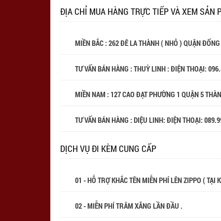
ĐỊA CHỈ MUA HÀNG TRỰC TIẾP VÀ XEM SẢN 
MIỀN BẮC : 262 ĐÊ LA THÀNH ( NHỎ ) QUẬN ĐỐNG
TƯ VẤN BÁN HÀNG : THUỲ LINH : ĐIỆN THOẠI:
096
MIỀN NAM : 127 CAO ĐẠT PHƯỜNG 1 QUẬN 5 THÀ
TƯ VẤN BÁN HÀNG : DIỆU LINH: ĐIỆN THOẠI:
089.9
DỊCH VỤ ĐI KÈM CUNG CẤP
01 - HỖ TRỢ KHẮC TÊN MIỄN PHÍ LÊN ZIPPO ( TẠI
02 - MIỄN PHÍ TRÂM XĂNG LẦN ĐẦU .