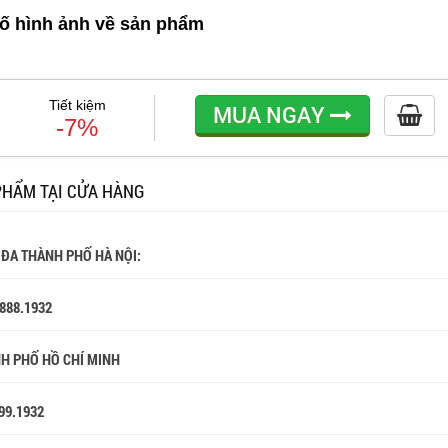
ố hình ảnh về sản phẩm
Tiết kiệm
MUA NGAY
-7%
PHẨM TẠI CỬA HÀNG
 ĐA THÀNH PHỐ HÀ NỘI:
.888.1932
NH PHỐ HỒ CHÍ MINH
99.1932