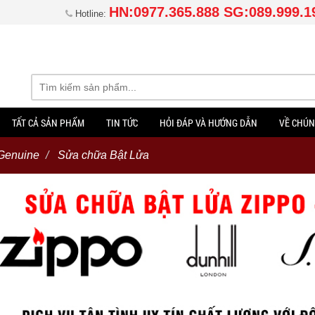
HN:0977.365.888 SG:089.999.1
Hotline:
TẤT CẢ SẢN PHẨM
TIN TỨC
HỎI ĐÁP VÀ HƯỚNG DẪN
VỀ CHÚN
 Genuine
Sửa chữa Bật Lửa