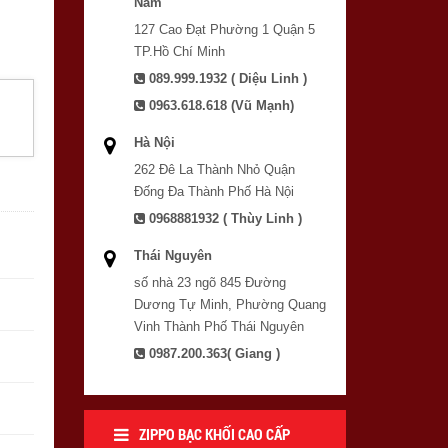
Nam
127 Cao Đạt Phường 1 Quận 5
TP.Hồ Chí Minh
089.999.1932 ( Diệu Linh )
0963.618.618 (Vũ Mạnh)
Hà Nội
262 Đê La Thành Nhỏ Quận
Đống Đa Thành Phố Hà Nội
0968881932 ( Thùy Linh )
Thái Nguyên
số nhà 23 ngõ 845 Đường
Dương Tự Minh, Phường Quang
Vinh Thành Phố Thái Nguyên
0987.200.363( Giang )
ZIPPO BẠC KHỐI CAO CẤP