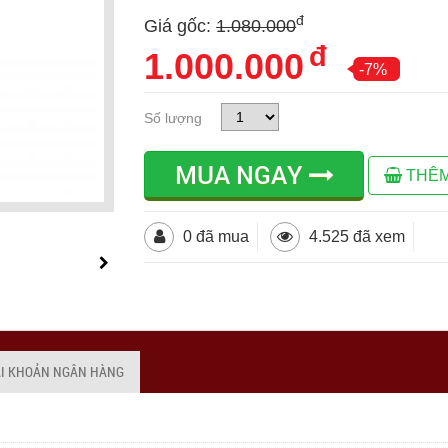
đ
Giá gốc:
1.080.000
đ
1.000.000
-7%
Số lượng
MUA NGAY
THÊM
0 đã mua
4.525 đã xem
ÀI KHOẢN NGÂN HÀNG