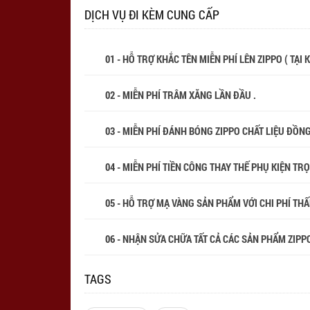
DỊCH VỤ ĐI KÈM CUNG CẤP
01 - HỖ TRỢ KHẮC TÊN MIỄN PHÍ LÊN ZIPPO ( TẠI
02 - MIỄN PHÍ TRÂM XĂNG LẦN ĐẦU .
03 - MIỄN PHÍ ĐÁNH BÓNG ZIPPO CHẤT LIỆU ĐỒN
04 - MIỄN PHÍ TIỀN CÔNG THAY THẾ PHỤ KIỆN TR
05 - HỖ TRỢ MẠ VÀNG SẢN PHẨM VỚI CHI PHÍ THẤP
06 - NHẬN SỬA CHỮA TẤT CẢ CÁC SẢN PHẨM ZIPPO
TAGS