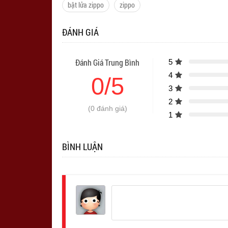
bật lửa zippo
zippo
ĐÁNH GIÁ
Đánh Giá Trung Bình
5
4
0/5
3
2
(0 đánh giá)
1
BÌNH LUẬN
Đăng