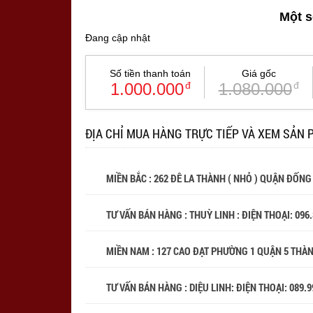
Một s
Đang cập nhật
Số tiền thanh toán
Giá gốc
1.000.000
đ
1.080.000
đ
ĐỊA CHỈ MUA HÀNG TRỰC TIẾP VÀ XEM SẢN 
MIỀN BẮC : 262 ĐÊ LA THÀNH ( NHỎ ) QUẬN ĐỐNG
TƯ VẤN BÁN HÀNG : THUỲ LINH : ĐIỆN THOẠI:
096
MIỀN NAM : 127 CAO ĐẠT PHƯỜNG 1 QUẬN 5 THÀ
TƯ VẤN BÁN HÀNG : DIỆU LINH: ĐIỆN THOẠI:
089.9