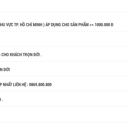
 KHU VỰC TP. HỒ CHÍ MINH ) ÁP DỤNG CHO SẢN PHẨM >= 1000.000 Đ
G CHO KHÁCH TRỌN ĐỜI .
ỌN ĐỜI
 NHẤT LIÊN HỆ : 0869.800.800
 .