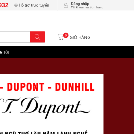
932
Đăng nhập
Hỗ trợ trực tuyến
Tài khoản và đơn hàng
0
GIỎ HÀNG
G TÔI