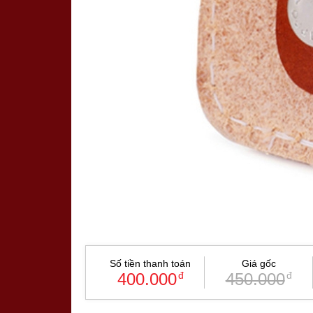
Số tiền thanh toán
Giá gốc
400.000
đ
450.000
đ