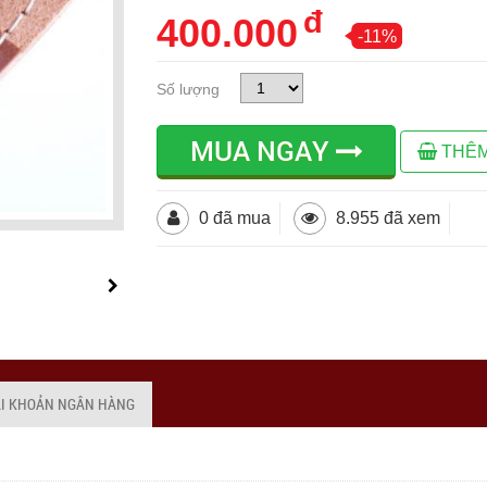
đ
400.000
-11%
Số lượng
MUA NGAY
THÊM
0 đã mua
8.955 đã xem
ÀI KHOẢN NGÂN HÀNG