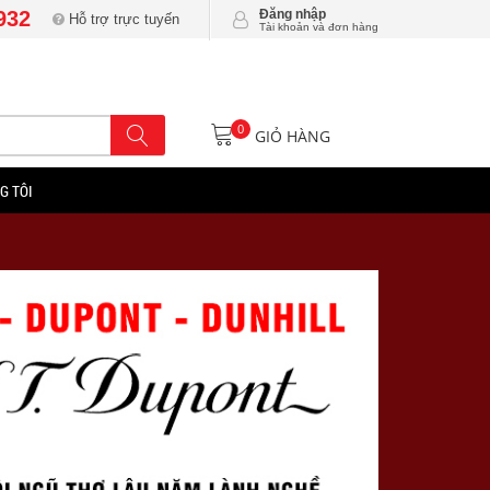
932
Đăng nhập
Hỗ trợ trực tuyến
Tài khoản và đơn hàng
0
GIỎ HÀNG
G TÔI