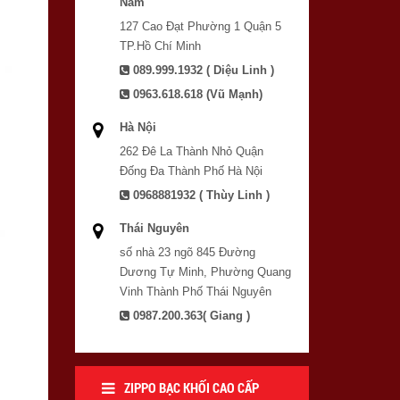
Nam
127 Cao Đạt Phường 1 Quận 5
TP.Hồ Chí Minh
089.999.1932 ( Diệu Linh )
0963.618.618 (Vũ Mạnh)
Hà Nội
262 Đê La Thành Nhỏ Quận
Đống Đa Thành Phố Hà Nội
0968881932 ( Thùy Linh )
Thái Nguyên
số nhà 23 ngõ 845 Đường
Dương Tự Minh, Phường Quang
Vinh Thành Phố Thái Nguyên
0987.200.363( Giang )
ZIPPO BẠC KHỐI CAO CẤP