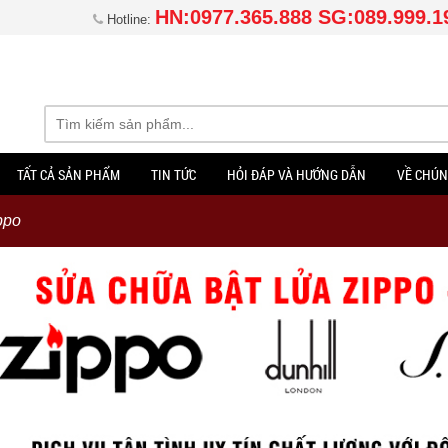
HN:0977.365.888 SG:089.999.1
Hotline:
TẤT CẢ SẢN PHẨM
TIN TỨC
HỎI ĐÁP VÀ HƯỚNG DẪN
VỀ CHÚN
ppo