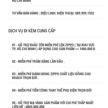
HỒ CHÍ MINH
TƯ VẤN BÁN HÀNG : DIỆU LINH: ĐIỆN THOẠI:
089.999.1932
DỊCH VỤ ĐI KÈM CUNG CẤP
01 - HỖ TRỢ KHẮC TÊN MIỄN PHÍ LÊN ZIPPO ( TẠI KHU VỰC
TP. HỒ CHÍ MINH ) ÁP DỤNG CHO SẢN PHẨM >= 1000.000 Đ
02 - MIỄN PHÍ TRÂM XĂNG LẦN ĐẦU .
03 - MIỄN PHÍ ĐÁNH BÓNG ZIPPO CHẤT LIỆU ĐỒNG CHO
KHÁCH TRỌN ĐỜI .
04 - MIỄN PHÍ TIỀN CÔNG THAY THẾ PHỤ KIỆN TRỌN ĐỜI
05 - HỖ TRỢ MẠ VÀNG SẢN PHẨM VỚI CHI PHÍ THẤP NHẤT
LIÊN HỆ : 0869.800.800