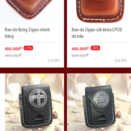
Bao da đựng Zippo chính
Bao da Zippo sắt khóa LPCB
hãng
da nâu
-11%
-33%
đ
đ
400.000
400.000
đ
đ
450.000
600.000
8.956
6.676