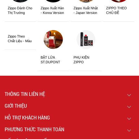
Zippo Dành Cho
Zippo Xuất Hàn
Zippo Xuất Nhật
ZIPPO THEO
Thị Trường
- Korea Version
- Japan Version
CHỦ ĐỀ
Châu Á Khắc
Siêu Đẹp
Zippo Theo
Chất Liệu - Màu
Sắc
BẬT LỬA
PHỤ KIỆN
ST.DUPONT
ZIPPO
CHÍNH HÃNG
THÔNG TIN LIÊN HỆ
GIỚI THIỆU
HỖ TRỢ KHÁCH HÀNG
PHƯƠNG THỨC THANH TOÁN