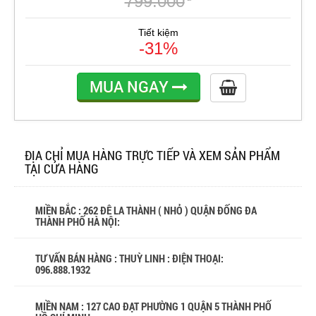
799.000
Tiết kiệm
-31%
MUA NGAY
ĐỊA CHỈ MUA HÀNG TRỰC TIẾP VÀ XEM SẢN PHẨM
TẠI CỬA HÀNG
MIỀN BẮC : 262 ĐÊ LA THÀNH ( NHỎ ) QUẬN ĐỐNG ĐA
THÀNH PHỐ HÀ NỘI:
TƯ VẤN BÁN HÀNG : THUỲ LINH : ĐIỆN THOẠI:
096.888.1932
MIỀN NAM : 127 CAO ĐẠT PHƯỜNG 1 QUẬN 5 THÀNH PHỐ