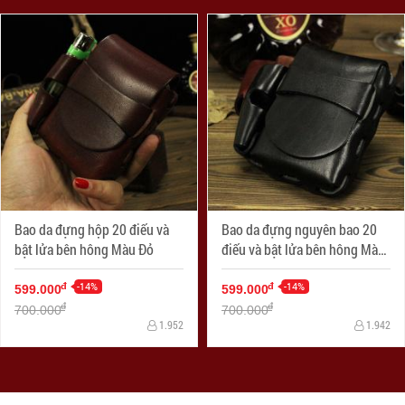
Bao da đựng hộp 20 điếu và
Bao da đựng nguyên bao 20
bật lửa bên hông Màu Đỏ
điếu và bật lửa bên hông Màu
Đen
-14%
-14%
đ
đ
599.000
599.000
đ
đ
700.000
700.000
1.952
1.942