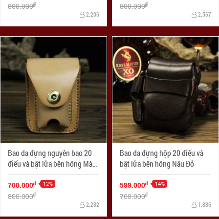
đ
đ
800.000
800.000
2.206
2.567
Bao da đựng nguyên bao 20
Bao da đựng hộp 20 điếu và
điếu và bật lửa bên hông Màu
bật lửa bên hông Nâu Đỏ
Da
-12%
-14%
đ
đ
700.000
599.000
đ
đ
800.000
700.000
2.282
1.886