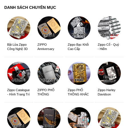
DANH SÁCH CHUYÊN MỤC
ZIPPO
Zippo Bạc Khối
Zippo Cổ - Quý
Bật Lửa Zippo
Anniversary
Cao Cấp
- Hiếm
Công Nghệ 3D
Edition
Sắc Nét
Zippo Catalogue
ZIPPO PHỔ
Zippo PHỔ
Zippo Harley
- Hình Trang Trí
THÔNG
THÔNG KHẮC
Davidson