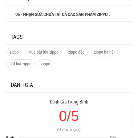
06 - NHẬN SỬA CHỮA TẤT CẢ CÁC SẢN PHẨM ZIPPO .
TAGS
zippo
Mua bật lửa zippo
zippo độc
zippo hà nội
bật lửa zippo
zippo
ĐÁNH GIÁ
Đánh Giá Trung Bình
0/5
(0 đánh giá)
5
0%