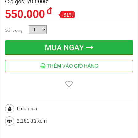
Giá gốc:
799.000
đ
550.000
-31%
Số lượng
MUA NGAY
THÊM VÀO GIỎ HÀNG
0 đã mua
2.161 đã xem