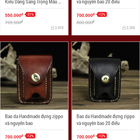
Kiểu Dáng Sang Trọng Màu Da
và nguyên bao 20 điếu
Nhạt Ốp Hình
-31%
-12%
đ
đ
550.000
700.000
đ
đ
799.000
800.000
2.410
2.265
Bao da Handmade đựng zippo
Bao da Handmade đựng zippo
và nguyên bao
và nguyên bao 20 điếu
-12%
-12%
đ
đ
700.000
700.000