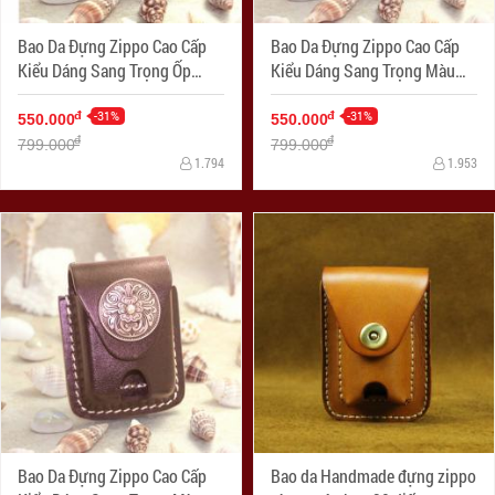
Bao Da Đựng Zippo Cao Cấp
Bao Da Đựng Zippo Cao Cấp
Kiểu Dáng Sang Trọng Ốp
Kiểu Dáng Sang Trọng Màu
Hình
Đen Nhạt Ốp Hình
-31%
-31%
đ
đ
550.000
550.000
đ
đ
799.000
799.000
1.794
1.953
Bao Da Đựng Zippo Cao Cấp
Bao da Handmade đựng zippo