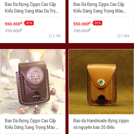
Bao Da Đựng Zippo Cao Cấp
Bao Da Đựng Zippo Cao Cấp
Kiểu Dáng Sang Màu Da Trọng
Kiểu Dáng Sang Trọng Màu
Ốp Hình
Đen Nhạt Ốp Hình
-31%
-31%
đ
đ
550.000
550.000
đ
đ
799.000
799.000
2.165
1.954
Bao Da Đựng Zippo Cao Cấp
Bao da Handmade đựng zippo
Kiểu Dáng Sang Trọng Màu Da
và nguyên bao 20 điếu
Nhạt Ốp Hình