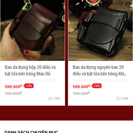
Bao da đựng hộp 20 điếu và
Bao da đựng nguyên bao 20
bật lửa bên hông Màu Đỏ
điếu và bật lửa bên hông Màu
Đen
-14%
-14%
đ
đ
599.000
599.000
đ
đ
700.000
700.000
1.954
1.944
DANH SÁCH CHUYÊN MỤC