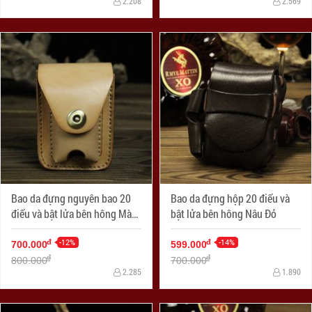
2.208
2.569
Bao da đựng nguyên bao 20
Bao da đựng hộp 20 điếu và
điếu và bật lửa bên hông Màu
bật lửa bên hông Nâu Đỏ
Da
-12%
-14%
đ
đ
700.000
599.000
đ
đ
800.000
700.000
2.285
1.890