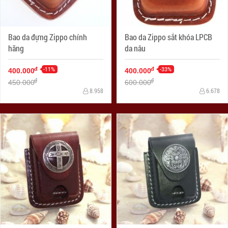
Bao da đựng Zippo chính
Bao da Zippo sắt khóa LPCB
hãng
da nâu
-11%
-33%
đ
đ
400.000
400.000
đ
đ
450.000
600.000
8.958
6.678