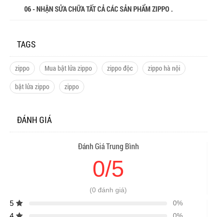
06 - NHẬN SỬA CHỮA TẤT CẢ CÁC SẢN PHẨM ZIPPO .
TAGS
zippo
Mua bật lửa zippo
zippo độc
zippo hà nội
bật lửa zippo
zippo
ĐÁNH GIÁ
Đánh Giá Trung Bình
0/5
(0 đánh giá)
5
0%
4
0%