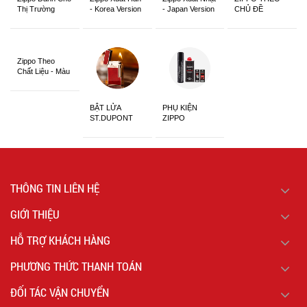
Thị Trường
- Korea Version
- Japan Version
CHỦ ĐỀ
Châu Á Khắc
Siêu Đẹp
Zippo Theo
Chất Liệu - Màu
Sắc
BẬT LỬA
PHỤ KIỆN
ST.DUPONT
ZIPPO
CHÍNH HÃNG
THÔNG TIN LIÊN HỆ
GIỚI THIỆU
HỖ TRỢ KHÁCH HÀNG
PHƯƠNG THỨC THANH TOÁN
ĐỐI TÁC VẬN CHUYỂN