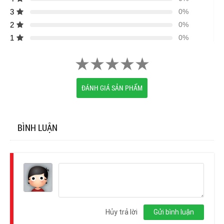
3
0%
2
0%
1
0%
ĐÁNH GIÁ SẢN PHẨM
BÌNH LUẬN
Đăng
nhập
Hủy trả lời
Gửi bình luận