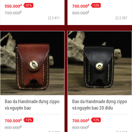
-31%
-12%
đ
đ
550.000
700.000
đ
đ
799.000
800.000
2.411
2.267
Bao da Handmade đựng zippo
Bao da Handmade đựng zippo
và nguyên bao
và nguyên bao 20 điếu
-12%
-12%
đ
đ
700.000
700.000
đ
đ
800.000
800.000