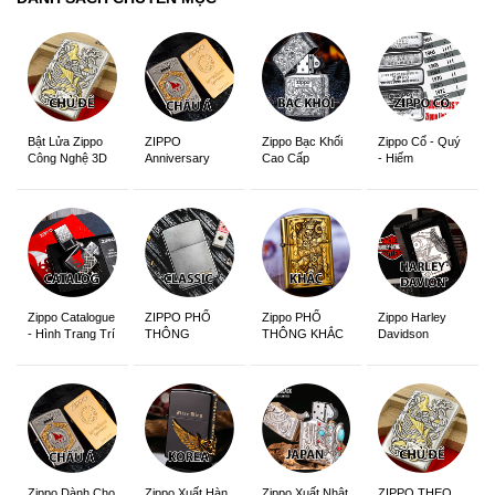
ZIPPO
Zippo Bạc Khối
Zippo Cổ - Quý
Bật Lửa Zippo
Anniversary
Cao Cấp
- Hiếm
Công Nghệ 3D
Edition
Sắc Nét
Zippo Catalogue
ZIPPO PHỔ
Zippo PHỔ
Zippo Harley
- Hình Trang Trí
THÔNG
THÔNG KHẮC
Davidson
Zippo Dành Cho
Zippo Xuất Hàn
Zippo Xuất Nhật
ZIPPO THEO