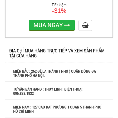
Tiết kiệm
-31%
MUA NGAY
ĐỊA CHỈ MUA HÀNG TRỰC TIẾP VÀ XEM SẢN PHẨM
TẠI CỬA HÀNG
MIỀN BẮC : 262 ĐÊ LA THÀNH ( NHỎ ) QUẬN ĐỐNG ĐA
THÀNH PHỐ HÀ NỘI:
TƯ VẤN BÁN HÀNG : THUỲ LINH : ĐIỆN THOẠI:
096.888.1932
MIỀN NAM : 127 CAO ĐẠT PHƯỜNG 1 QUẬN 5 THÀNH PHỐ
HỒ CHÍ MINH