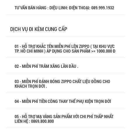
TƯ VẤN BÁN HÀNG : DIỆU LINH: ĐIỆN THOẠI:
089.999.1932
DỊCH VỤ ĐI KÈM CUNG CẤP
01 - HỖ TRỢ KHẮC TÊN MIỄN PHÍ LÊN ZIPPO ( TẠI KHU VỰC
TP. HỒ CHÍ MINH ) ÁP DỤNG CHO SẢN PHẨM >= 1000.000 Đ
02 - MIỄN PHÍ TRÂM XĂNG LẦN ĐẦU .
03 - MIỄN PHÍ ĐÁNH BÓNG ZIPPO CHẤT LIỆU ĐỒNG CHO
KHÁCH TRỌN ĐỜI .
04 - MIỄN PHÍ TIỀN CÔNG THAY THẾ PHỤ KIỆN TRỌN ĐỜI
05 - HỖ TRỢ MẠ VÀNG SẢN PHẨM VỚI CHI PHÍ THẤP NHẤT
LIÊN HỆ : 0869.800.800