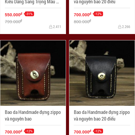
Kiểu Dáng Sang Trọng Màu Da
và nguyên bao 20 điếu
Nhạt Ốp Hình
-31%
-12%
đ
đ
550.000
700.000
đ
đ
799.000
800.000
2.411
2.266
Bao da Handmade đựng zippo
Bao da Handmade đựng zippo
và nguyên bao
và nguyên bao 20 điếu
-12%
-12%
đ
đ
700.000
700.000