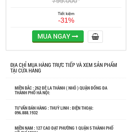
799.000
Tiết kiệm
-31%
MUA NGAY
ĐỊA CHỈ MUA HÀNG TRỰC TIẾP VÀ XEM SẢN PHẨM
TẠI CỬA HÀNG
MIỀN BẮC : 262 ĐÊ LA THÀNH ( NHỎ ) QUẬN ĐỐNG ĐA
THÀNH PHỐ HÀ NỘI:
TƯ VẤN BÁN HÀNG : THUỲ LINH : ĐIỆN THOẠI:
096.888.1932
MIỀN NAM : 127 CAO ĐẠT PHƯỜNG 1 QUẬN 5 THÀNH PHỐ