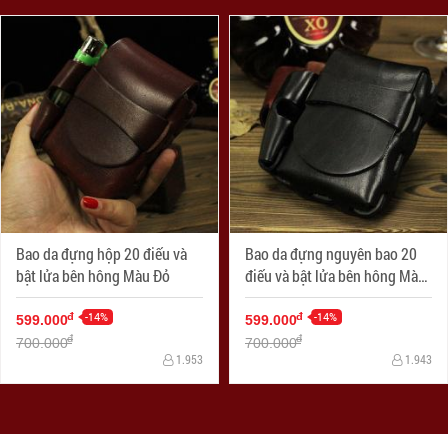
Bao da đựng hộp 20 điếu và
Bao da đựng nguyên bao 20
bật lửa bên hông Màu Đỏ
điếu và bật lửa bên hông Màu
Đen
-14%
-14%
đ
đ
599.000
599.000
đ
đ
700.000
700.000
1.953
1.943