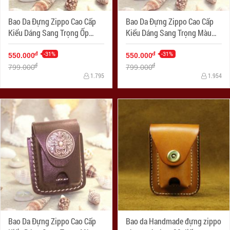
Bao Da Đựng Zippo Cao Cấp
Bao Da Đựng Zippo Cao Cấp
Kiểu Dáng Sang Trọng Ốp
Kiểu Dáng Sang Trọng Màu
Hình
Đen Nhạt Ốp Hình
-31%
-31%
đ
đ
550.000
550.000
đ
đ
799.000
799.000
1.795
1.954
Bao Da Đựng Zippo Cao Cấp
Bao da Handmade đựng zippo