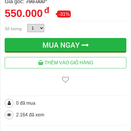
Giá gốc:
799.000
đ
550.000
-31%
Số lượng
MUA NGAY
THÊM VÀO GIỎ HÀNG
0 đã mua
2.164 đã xem