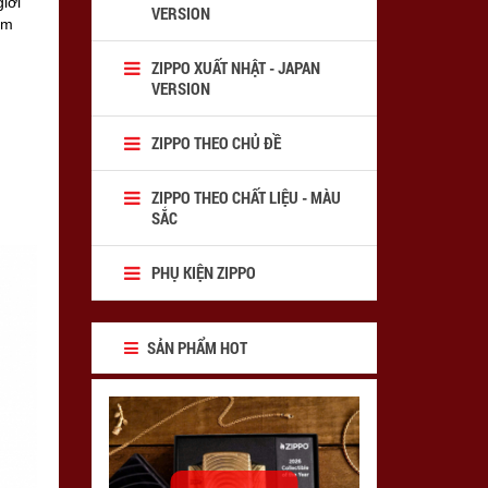
iới
VERSION
ậm
ZIPPO XUẤT NHẬT - JAPAN
VERSION
ZIPPO THEO CHỦ ĐỀ
ZIPPO THEO CHẤT LIỆU - MÀU
SẮC
PHỤ KIỆN ZIPPO
SẢN PHẨM HOT