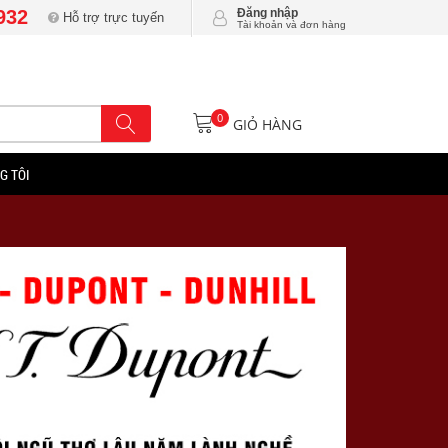
932
Đăng nhập
Hỗ trợ trực tuyến
Tài khoản và đơn hàng
0
GIỎ HÀNG
G TÔI