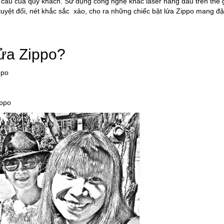
u cầu của quý khách. Sử dụng công nghệ khắc laser hàng đầu trên thế g
 tuyệt đối, nét khắc sắc xảo, cho ra những chiếc bật lửa Zippo mang đ
lửa Zippo?
ppo
ippo