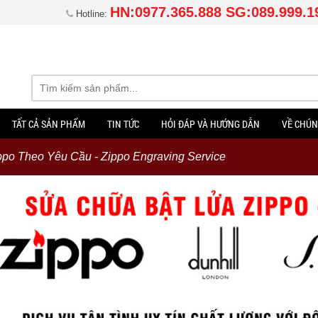
HN:0977.365.888 SG:089.999.1
Hotline:
TẤT CẢ SẢN PHẨM
TIN TỨC
HỎI ĐÁP VÀ HƯỚNG DẪN
VỀ CHÚN
ppo Theo Yêu Cầu - Zippo Engraving Service