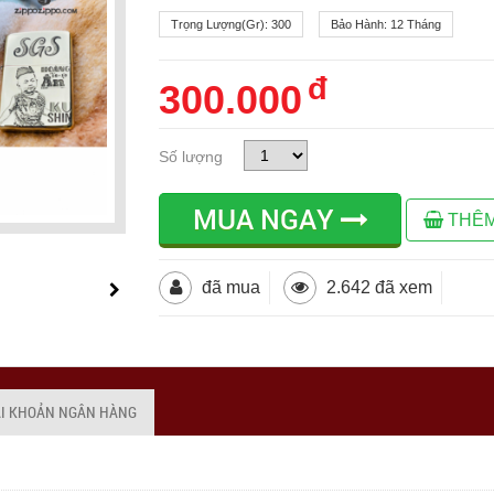
Trọng Lượng(gr):
300
Bảo Hành:
12 Tháng
đ
300.000
Số lượng
MUA NGAY
THÊM
đã mua
2.642 đã xem
ÀI KHOẢN NGÂN HÀNG