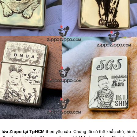
t l
ử
a Zippo t
ạ
i TpHCM
theo yêu cầu. Chúng tôi có thể khắc chữ, hình 