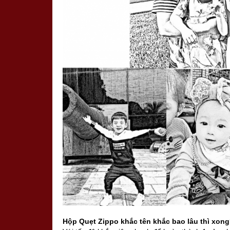
H
ộ
p Qu
ẹ
t Zippo kh
ắ
c t
ê
n kh
ắ
c bao l
â
u th
ì
xong