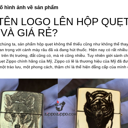
ố hình ảnh về sản phẩm
TÊN LOGO LÊN HỘP QUẸ
VÀ GIÁ RẺ?
 chúng ta, sản phẩm hộp quẹt không thể thiếu cũng như không thể thay
an trọng với cánh mày râu đã và đang hút thuốc. Hiện nay có rất nhiề
rên thị trường, đắt cũng có, mà rẻ cũng nhiều. Tuy nhiên giới sành ch
uẹt Zippo chính hãng của Mỹ, Zippo có lẽ là thương hiệu của Mỹ đã đ
 một trào lưu, một phong cách, thậm chí là thể hiện đẳng cấp của mình