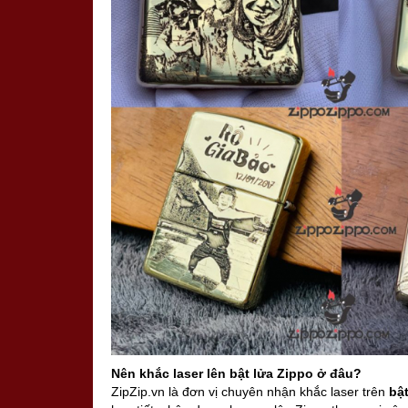
Nên kh
ắ
c laser l
ê
n b
ậ
t l
ử
a Zippo
ở
đ
â
u?
ZipZip.vn là đơn vị chuyên nhận khắc laser trên
b
ậ