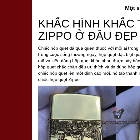
Một s
KHẮC HÌNH KHẮC 
ZIPPO Ở ĐÂU ĐẸP 
Chiếc hộp quẹt đã quá quen thuộc với mỗi ai trong
trong cuộc sống thường ngày, hộp quẹt đặc biệt qu
mã và kiểu dáng hộp quẹt khác nhau được bày bán t
hộp quẹt chắc chắn đều ưu thích và tin dùng hộp q
chiếc hộp quẹt lên một đỉnh cao mới, nó tạo thành
chiếc hộp quẹt Zippo