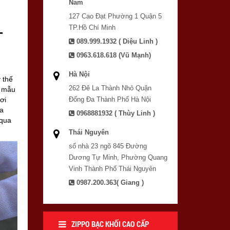
Nam
127 Cao Đạt Phường 1 Quận 5
TP.Hồ Chí Minh
T
089.999.1932 ( Diệu Linh )
0963.618.618 (Vũ Mạnh)
Hà Nội
 thế
262 Đê La Thành Nhỏ Quận
u mẫu
ơi
Đống Đa Thành Phố Hà Nội
ưa
0968881932 ( Thùy Linh )
 qua
Thái Nguyên
số nhà 23 ngõ 845 Đường
Dương Tự Minh, Phường Quang
Vinh Thành Phố Thái Nguyên
0987.200.363( Giang )
ZIPPO BẠC KHỐI CAO CẤP