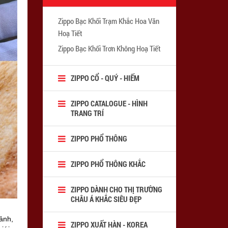
Zippo Bạc Khối Trạm Khắc Hoa Văn
Hoạ Tiết
Zippo Bạc Khối Trơn Không Hoạ Tiết
ZIPPO CỔ - QUÝ - HIẾM
ZIPPO CATALOGUE - HÌNH
TRANG TRÍ
ZIPPO PHỔ THÔNG
ZIPPO PHỔ THÔNG KHẮC
ZIPPO DÀNH CHO THỊ TRƯỜNG
CHÂU Á KHẮC SIÊU ĐẸP
ảnh,
ZIPPO XUẤT HÀN - KOREA