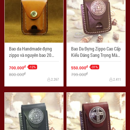
Bao da Handmade đựng
Bao Da Đựng Zippo Cao Cấp
zippo và nguyên bao 20
Kiểu Dáng Sang Trọng Màu
điếu - Mã SP: ZPC2654-A
Da Nhạt Ốp Hình - Mã SP:
-12%
ZPC2573
-31%
đ
đ
700.000
550.000
đ
đ
800.000
799.000
2.267
2.411