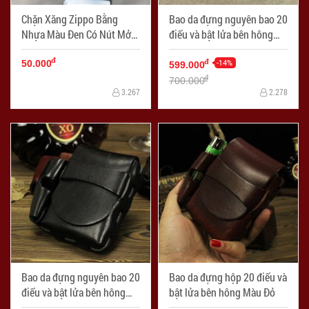
Chặn Xăng Zippo Bằng
Bao da đựng nguyên bao 20
Nhựa Màu Đen Có Nút Mở
điếu và bật lửa bên hông
Xăng
Màu Da
đ
-14%
đ
50.000
599.000
đ
700.000
3.267
2.278
Bao da đựng nguyên bao 20
Bao da đựng hộp 20 điếu và
điếu và bật lửa bên hông
bật lửa bên hông Màu Đỏ
Màu Đen