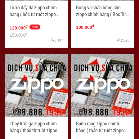
Lò xo đẩy đá zippo chính
Bông và chặn bông cho
hãng ( bóc từ ruột zippo
zippo chính hãng ( Bóc Từ
chính hãng ) - Mã SP:
ruột zippo chính hãng ) -
đ
LKZ004
-20%
Mã SP: LKZ003
đ
100.000
120.000
đ
150.000
3.107
2.595
Thay lưỡi gà zippo chính
Bánh răng zippo chính
hãng ( tháo từ ruột zippo
hãng ( tháo từ ruột zippo
chính hãng ) - Mã SP:
chính hãng ) - Mã SP: