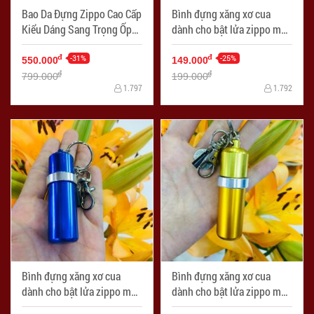
Bao Da Đựng Zippo Cao Cấp
Bình đựng xăng xơ cua
Kiểu Dáng Sang Trọng Ốp
dành cho bật lửa zippo màu
Hình - Mã SP: ZPC2567
đen - Mã SP: ZPC2492D
-31%
-25%
đ
đ
550.000
149.000
đ
đ
799.000
199.000
1.797
1.792
Bình đựng xăng xơ cua
Bình đựng xăng xơ cua
dành cho bật lửa zippo màu
dành cho bật lửa zippo màu
xanh - Mã SP: ZPC2492X
vàng - Mã SP: ZPC2492V