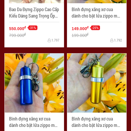
Bao Da Đựng Zippo Cao Cấp
Bình đựng xăng xơ cua
Kiểu Dáng Sang Trọng Ốp
dành cho bật lửa zippo màu
Hình
đen
-31%
-25%
đ
đ
550.000
149.000
đ
đ
799.000
199.000
1.797
1.792
Bình đựng xăng xơ cua
Bình đựng xăng xơ cua
dành cho bật lửa zippo màu
dành cho bật lửa zippo màu