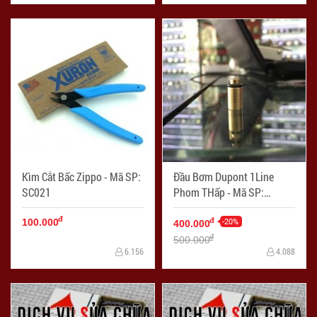
ZPC2051
Kìm Cắt Bấc Zippo - Mã SP:
Đầu Bơm Dupont 1Line
SC021
Phom THấp - Mã SP:
DKDP0002
đ
-20%
đ
100.000
400.000
đ
500.000
6.156
4.088