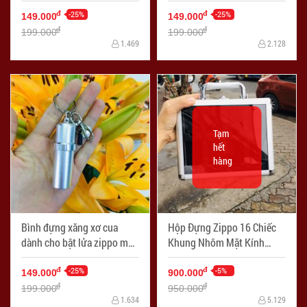
xanh
vàng
-25%
-25%
đ
đ
149.000
149.000
đ
đ
199.000
199.000
1.469
2.128
Tạm
hết
hàng
Bình đựng xăng xơ cua
Hộp Đựng Zippo 16 Chiếc
dành cho bật lửa zippo màu
Khung Nhôm Mặt Kính
bạc
Sang Trong
-25%
-5%
đ
đ
149.000
900.000
đ
đ
199.000
950.000
1.634
5.129