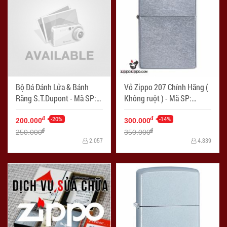
Bộ Đá Đánh Lửa & Bánh
Vỏ Zippo 207 Chính Hãng (
Răng S.T.Dupont - Mã SP:
Không ruột ) - Mã SP:
PKDP0007
LKZ007
-20%
-14%
đ
đ
200.000
300.000
đ
đ
250.000
350.000
2.057
4.839