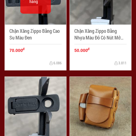
hàng
Chặn Xăng Zippo Bằng Cao
Chặn Xăng Zippo Bằng
Su Màu Đen
Nhựa Màu Đỏ Có Nút Mở
Xăng
đ
đ
70.000
50.000
6.086
3.811