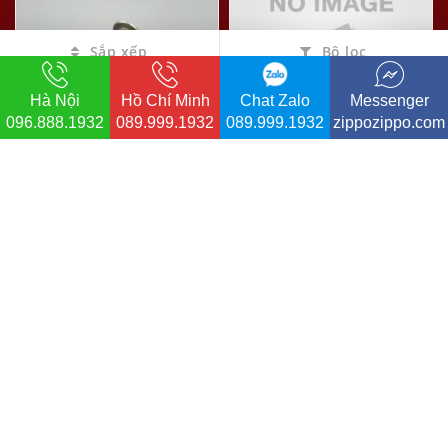
Sắp xếp
Bộ lọc
Hà Nội
Hồ Chí Minh
Chat Zalo
Messenger
096.888.1932
089.999.1932
089.999.1932
zippozippo.com
ĐINH TÁN BÁNH XE ZIPPO
Bộ Đá Đánh Lửa & Bánh
Răng S.T.Dupont
-33%
-20%
đ
đ
20.000
200.000
đ
đ
30.000
250.000
5.623
2.057
Tạm
hết