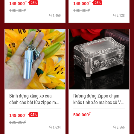
-25%
-25%
đ
đ
149.000
149.000
đ
đ
199.000
199.000
1.469
2.128
Bình đựng xăng xơ cua
Rương đựng Zippo chạm
dành cho bật lửa zippo màu
khắc tinh xảo mạ bạc cổ Ver
bạc - Mã SP: ZPC2492B
2 - Mã SP: ZPC2393
đ
-25%
đ
500.000
149.000
đ
199.000
1.634
3.566