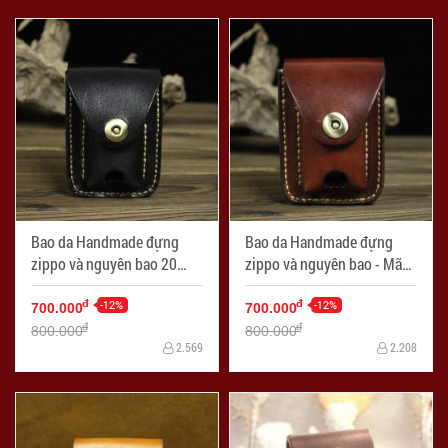
Bao da Handmade đựng
Bao da Handmade đựng
zippo và nguyên bao 20
zippo và nguyên bao - Mã
điếu - Mã SP: ZPC2654-C
SP: ZPC2654-B
-12%
-12%
đ
đ
700.000
700.000
đ
đ
800.000
800.000
2.569
2.208