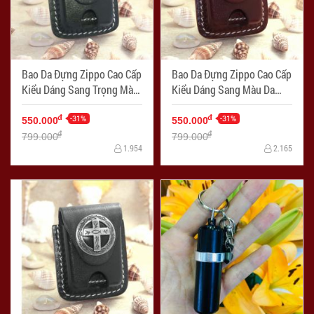
Bao Da Đựng Zippo Cao Cấp
Bao Da Đựng Zippo Cao Cấp
Kiểu Dáng Sang Trọng Màu
Kiểu Dáng Sang Màu Da
Đen Nhạt Ốp Hình
Trọng Ốp Hình
-31%
-31%
đ
đ
550.000
550.000
đ
đ
799.000
799.000
1.954
2.165