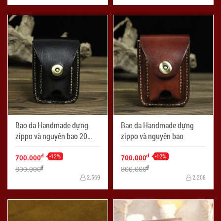
Bao da Handmade đựng
Bao da Handmade đựng
zippo và nguyên bao 20
zippo và nguyên bao
điếu
-12%
-12%
đ
đ
700.000
700.000
đ
đ
800.000
800.000
2.569
2.208