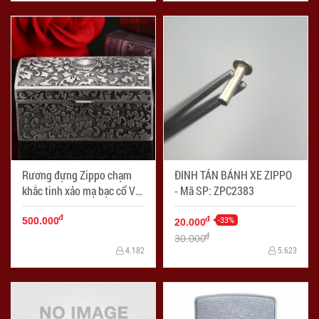
Rương đựng Zippo chạm
ĐINH TÁN BÁNH XE ZIPPO
khắc tinh xảo mạ bạc cổ Ver
- Mã SP: ZPC2383
1 - Mã SP: ZPC2394
đ
-33%
đ
500.000
20.000
đ
30.000
4.182
5.623