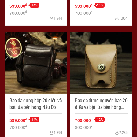
-14%
-14%
đ
đ
599.000
599.000
đ
đ
700.000
700.000
1.944
1.954
Bao da đựng hộp 20 điếu và
Bao da đựng nguyên bao 20
bật lửa bên hông Nâu Đỏ
điếu và bật lửa bên hông
Màu Da
-14%
-12%
đ
đ
599.000
700.000
đ
đ
700.000
800.000
1.890
2.285