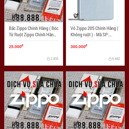
Bấc Zippo Chính Hãng ( Bóc
Vỏ Zippo 205 Chính Hãng (
Từ Ruột Zippo Chính Hãng )
Không ruột ) - Mã SP:
- Mã SP: LKZ006
LKZ005
đ
đ
25.000
300.000
2.835
6.442