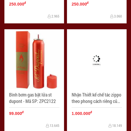
đ
đ
LKZ002
LKZ001
250.000
250.000
2.965
3.060
Bình bơm gas bật lửa st
Nhận Thiết kế chế tác zippo
dupont - Mã SP: ZPC2122
theo phong cách riêng của
mỗi người đẻ dành tặng
đ
đ
cho người thân cũng như
99.000
1.000.000
bạn bè . Siêu Độc - SIêu
13.645
18.149
Chất - Siêu Lạ - Mã SP: