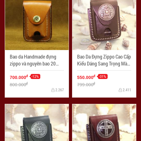
Bao da Handmade đựng
Bao Da Đựng Zippo Cao Cấp
zippo và nguyên bao 20
Kiểu Dáng Sang Trọng Màu
điếu
Da Nhạt Ốp Hình
-12%
-31%
đ
đ
700.000
550.000
đ
đ
800.000
799.000
2.267
2.411