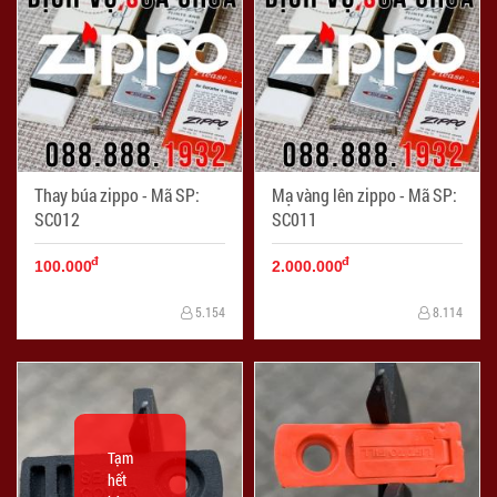
Thay búa zippo - Mã SP:
Mạ vàng lên zippo - Mã SP:
SC012
SC011
đ
đ
100.000
2.000.000
5.154
8.114
Tạm
hết