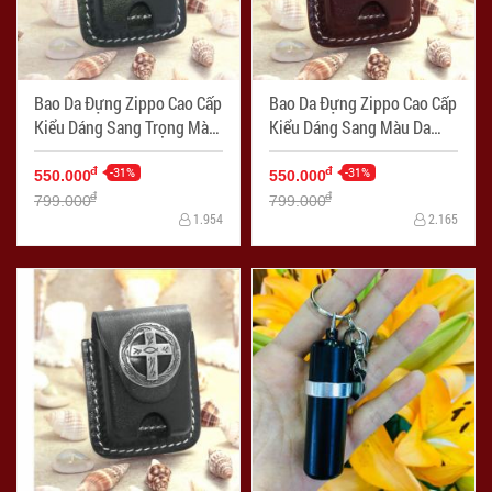
Bao Da Đựng Zippo Cao Cấp
Bao Da Đựng Zippo Cao Cấp
Kiểu Dáng Sang Trọng Màu
Kiểu Dáng Sang Màu Da
Đen Nhạt Ốp Hình - Mã SP:
Trọng Ốp Hình - Mã SP:
ZPC2569
-31%
ZPC2568
-31%
đ
đ
550.000
550.000
đ
đ
799.000
799.000
1.954
2.165