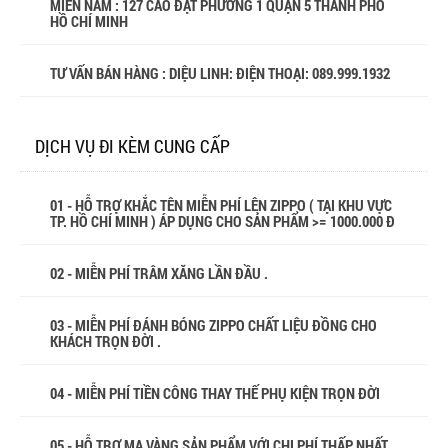
MIỀN NAM : 127 CAO ĐẠT PHƯỜNG 1 QUẬN 5 THÀNH PHỐ
HỒ CHÍ MINH
TƯ VẤN BÁN HÀNG : DIỆU LINH: ĐIỆN THOẠI:
089.999.1932
DỊCH VỤ ĐI KÈM CUNG CẤP
01 - HỖ TRỢ KHẮC TÊN MIỄN PHÍ LÊN ZIPPO ( TẠI KHU VỰC
TP. HỒ CHÍ MINH ) ÁP DỤNG CHO SẢN PHẨM >= 1000.000 Đ
02 - MIỄN PHÍ TRÂM XĂNG LẦN ĐẦU .
03 - MIỄN PHÍ ĐÁNH BÓNG ZIPPO CHẤT LIỆU ĐỒNG CHO
KHÁCH TRỌN ĐỜI .
04 - MIỄN PHÍ TIỀN CÔNG THAY THẾ PHỤ KIỆN TRỌN ĐỜI
05 - HỖ TRỢ MẠ VÀNG SẢN PHẨM VỚI CHI PHÍ THẤP NHẤT