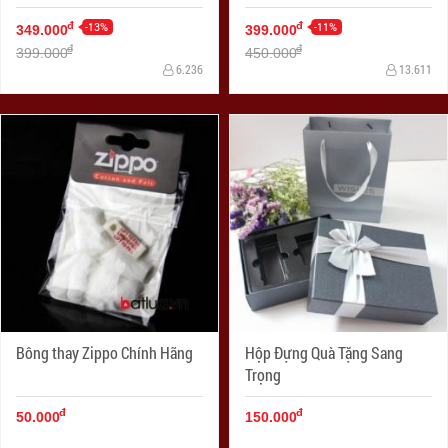
-13%
-11%
đ
đ
349.000
399.000
đ
đ
399.000
450.000
6.236
13.611
Bông thay Zippo Chính Hãng
Hộp Đựng Quà Tặng Sang
Trọng
đ
đ
50.000
150.000