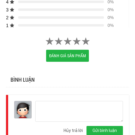
4
0%
3
0%
2
0%
1
0%
ĐÁNH GIÁ SẢN PHẨM
BÌNH LUẬN
Đăng
nhập
Hủy trả lời
Gửi bình luận