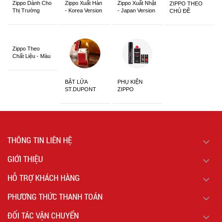
Zippo Dành Cho
Zippo Xuất Hàn
Zippo Xuất Nhật
ZIPPO THEO
Thị Trường
- Korea Version
- Japan Version
CHỦ ĐỀ
Châu Á Khắc
Siêu Đẹp
Zippo Theo
Chất Liệu - Màu
Sắc
BẬT LỬA
PHỤ KIỆN
ST.DUPONT
ZIPPO
CHÍNH HÃNG
THÔNG TIN LIÊN HỆ
GIỚI THIỆU
HỖ TRỢ KHÁCH HÀNG
PHƯƠNG THỨC THANH TOÁN
ĐỐI TÁC VẬN CHUYỂN