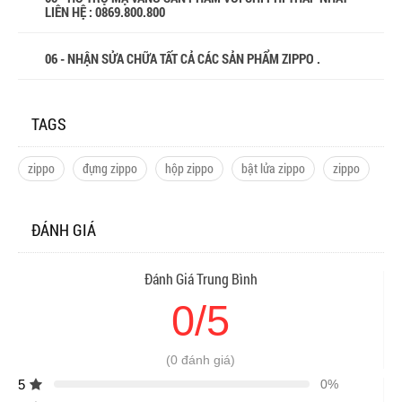
LIÊN HỆ : 0869.800.800
06 - NHẬN SỬA CHỮA TẤT CẢ CÁC SẢN PHẨM ZIPPO .
TAGS
zippo
đựng zippo
hộp zippo
bật lửa zippo
zippo
ĐÁNH GIÁ
Đánh Giá Trung Bình
0/5
(0 đánh giá)
5
0%