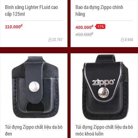
Bình xăng Lighter FLuid cao
Bao da đựng Zippo chính
cấp 125ml
hãng
đ
-11%
đ
110.000
400.000
đ
450.000
22.767
8.958
Túi đựng Zippo chất liệu da bò
Túi đựng Zippo chất liệu da bò
đen
móc khoá luồn