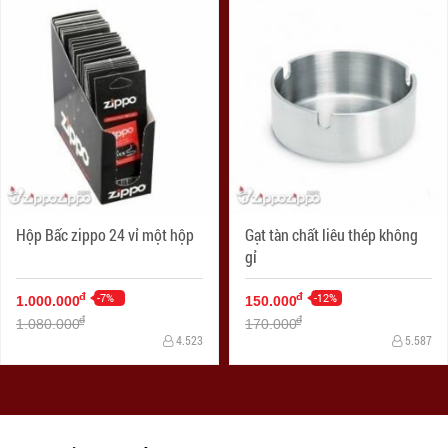
Hộp Bấc zippo 24 vỉ một hộp
Gạt tàn chất liêu thép không
gỉ
-7%
-12%
đ
đ
1.000.000
150.000
đ
đ
1.080.000
170.000
4.523
5.587