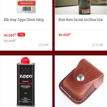
Bấc thay Zippo Chính Hãng
Bình Bơm Ga bật lửa Blue Star
đ
-10%
đ
80.000
45.000
đ
50.000
9.284
15.280