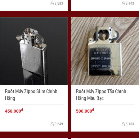
7.983
8.143
Ruột Máy Zippo Slim Chính
Ruột Máy Zippo Tẩu Chính
Hãng
Hãng Màu Bạc
đ
đ
450.000
500.000
8.649
6.183