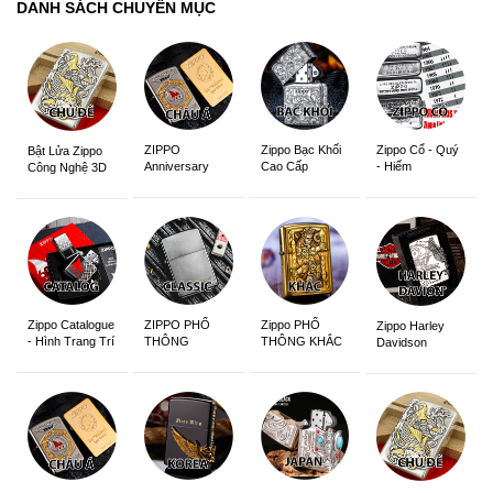
DANH SÁCH CHUYÊN MỤC
ZIPPO
Zippo Bạc Khối
Zippo Cổ - Quý
Bật Lửa Zippo
Anniversary
Cao Cấp
- Hiếm
Công Nghệ 3D
Edition
Sắc Nét
Zippo Catalogue
ZIPPO PHỔ
Zippo PHỔ
Zippo Harley
- Hình Trang Trí
THÔNG
THÔNG KHẮC
Davidson