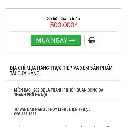
Số tiền thanh toán
500.000
đ
MUA NGAY
ĐỊA CHỈ MUA HÀNG TRỰC TIẾP VÀ XEM SẢN PHẨM
TẠI CỬA HÀNG
MIỀN BẮC : 262 ĐÊ LA THÀNH ( NHỎ ) QUẬN ĐỐNG ĐA
THÀNH PHỐ HÀ NỘI:
TƯ VẤN BÁN HÀNG : THUỲ LINH : ĐIỆN THOẠI:
096.888.1932