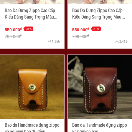
Bao Da Đựng Zippo Cao Cấp
Bao Da Đựng Zippo Cao Cấp
Kiểu Dáng Sang Trọng Màu
Kiểu Dáng Sang Trọng Màu Da
Đen Nhạt Ốp Hình
Nhạt Ốp Hình
-31%
-31%
đ
đ
550.000
550.000
đ
đ
799.000
799.000
1.956
2.412
Bao da Handmade đựng zippo
Bao da Handmade đựng zippo
và nguyên bao 20 điếu
và nguyên bao