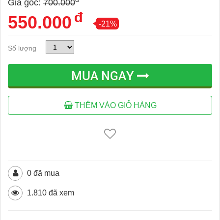
Giá gốc:
700.000
đ
550.000
-21%
Số lượng
MUA NGAY
THÊM VÀO GIỎ HÀNG
0 đã mua
1.810 đã xem