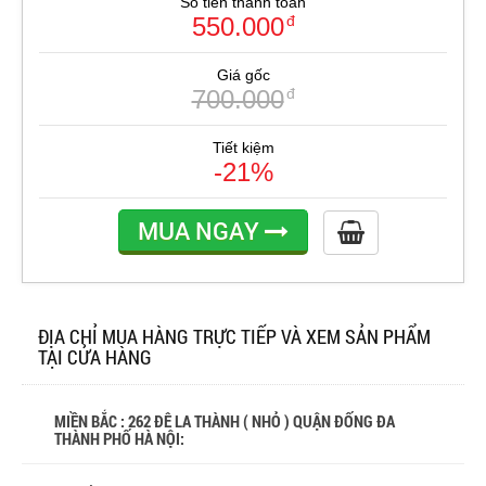
Số tiền thanh toán
550.000
đ
Giá gốc
700.000
đ
Tiết kiệm
-21%
MUA NGAY
ĐỊA CHỈ MUA HÀNG TRỰC TIẾP VÀ XEM SẢN PHẨM
TẠI CỬA HÀNG
MIỀN BẮC : 262 ĐÊ LA THÀNH ( NHỎ ) QUẬN ĐỐNG ĐA
THÀNH PHỐ HÀ NỘI: