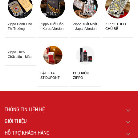
Zippo Dành Cho
Zippo Xuất Hàn
Zippo Xuất Nhật
ZIPPO THEO
Thị Trường
- Korea Version
- Japan Version
CHỦ ĐỀ
Châu Á Khắc
Siêu Đẹp
Zippo Theo
Chất Liệu - Màu
Sắc
BẬT LỬA
PHỤ KIỆN
ST.DUPONT
ZIPPO
CHÍNH HÃNG
THÔNG TIN LIÊN HỆ
GIỚI THIỆU
HỖ TRỢ KHÁCH HÀNG