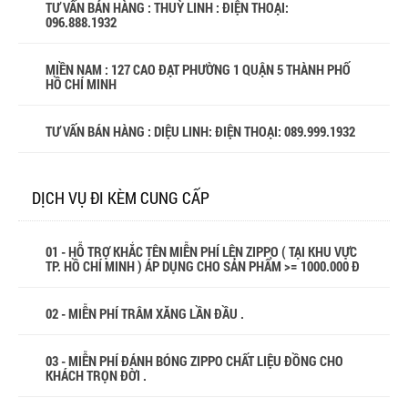
TƯ VẤN BÁN HÀNG : THUỲ LINH : ĐIỆN THOẠI:
096.888.1932
MIỀN NAM : 127 CAO ĐẠT PHƯỜNG 1 QUẬN 5 THÀNH PHỐ
HỒ CHÍ MINH
TƯ VẤN BÁN HÀNG : DIỆU LINH: ĐIỆN THOẠI:
089.999.1932
DỊCH VỤ ĐI KÈM CUNG CẤP
01 - HỖ TRỢ KHẮC TÊN MIỄN PHÍ LÊN ZIPPO ( TẠI KHU VỰC
TP. HỒ CHÍ MINH ) ÁP DỤNG CHO SẢN PHẨM >= 1000.000 Đ
02 - MIỄN PHÍ TRÂM XĂNG LẦN ĐẦU .
03 - MIỄN PHÍ ĐÁNH BÓNG ZIPPO CHẤT LIỆU ĐỒNG CHO
KHÁCH TRỌN ĐỜI .