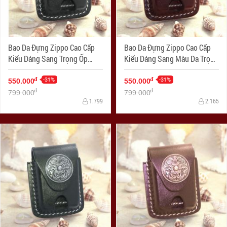
Bao Da Đựng Zippo Cao Cấp
Bao Da Đựng Zippo Cao Cấp
Kiểu Dáng Sang Trọng Ốp
Kiểu Dáng Sang Màu Da Trọng
Hình
Ốp Hình
-31%
-31%
đ
đ
550.000
550.000
đ
đ
799.000
799.000
1.799
2.165