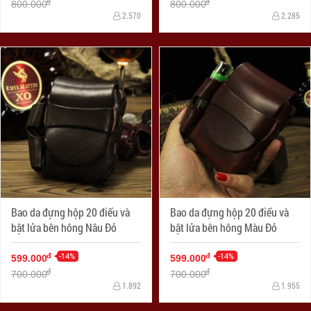
đ
đ
800.000
800.000
2.570
2.285
Bao da đựng hộp 20 điếu và
Bao da đựng hộp 20 điếu và
bật lửa bên hông Nâu Đỏ
bật lửa bên hông Màu Đỏ
-14%
-14%
đ
đ
599.000
599.000
đ
đ
700.000
700.000
1.892
1.955