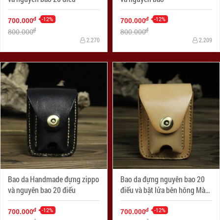
-12%
-12%
đ
đ
700.000
700.000
đ
đ
800.000
800.000
2.270
2.209
Bao da Handmade đựng zippo
Bao da đựng nguyên bao 20
và nguyên bao 20 điếu
điếu và bật lửa bên hông Màu
Da
-12%
-12%
đ
đ
700.000
700.000