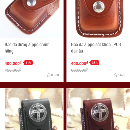
Bao da đựng Zippo chính
Bao da Zippo sắt khóa LPCB
hãng
da nâu
-11%
-33%
đ
đ
400.000
400.000
đ
đ
450.000
600.000
8.958
6.679