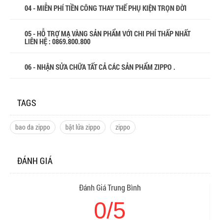
04 - MIỄN PHÍ TIỀN CÔNG THAY THẾ PHỤ KIỆN TRỌN ĐỜI
05 - HỖ TRỢ MẠ VÀNG SẢN PHẨM VỚI CHI PHÍ THẤP NHẤT
LIÊN HỆ : 0869.800.800
06 - NHẬN SỬA CHỮA TẤT CẢ CÁC SẢN PHẨM ZIPPO .
TAGS
bao da zippo
bật lửa zippo
zippo
ĐÁNH GIÁ
Đánh Giá Trung Bình
0/5