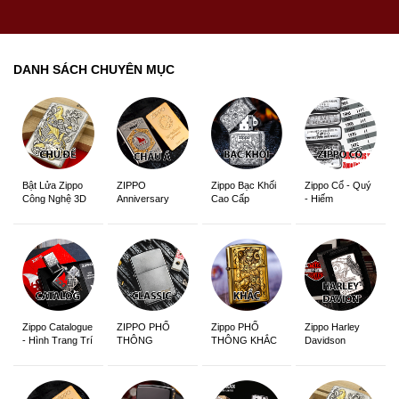
DANH SÁCH CHUYÊN MỤC
ZIPPO
Zippo Bạc Khối
Zippo Cổ - Quý
Bật Lửa Zippo
Anniversary
Cao Cấp
- Hiếm
Công Nghệ 3D
Edition
Sắc Nét
Zippo Catalogue
ZIPPO PHỔ
Zippo PHỔ
Zippo Harley
- Hình Trang Trí
THÔNG
THÔNG KHẮC
Davidson