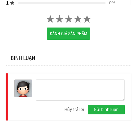
1
0%
ĐÁNH GIÁ SẢN PHẨM
BÌNH LUẬN
Đăng
nhập
Hủy trả lời
Gửi bình luận