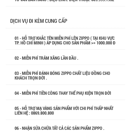
DỊCH VỤ ĐI KÈM CUNG CẤP
01 - HỖ TRỢ KHẮC TÊN MIỄN PHÍ LÊN ZIPPO ( TẠI KHU VỰC
TP. HỒ CHÍ MINH ) ÁP DỤNG CHO SẢN PHẨM >= 1000.000 Đ
02 - MIỄN PHÍ TRÂM XĂNG LẦN ĐẦU .
03 - MIỄN PHÍ ĐÁNH BÓNG ZIPPO CHẤT LIỆU ĐỒNG CHO
KHÁCH TRỌN ĐỜI .
04 - MIỄN PHÍ TIỀN CÔNG THAY THẾ PHỤ KIỆN TRỌN ĐỜI
05 - HỖ TRỢ MẠ VÀNG SẢN PHẨM VỚI CHI PHÍ THẤP NHẤT
LIÊN HỆ : 0869.800.800
06 - NHẬN SỬA CHỮA TẤT CẢ CÁC SẢN PHẨM ZIPPO .