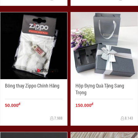
Bông thay Zippo Chính Hãng
Hộp Đựng Quà Tặng Sang
Trọng
đ
đ
50.000
150.000
7.988
8.143