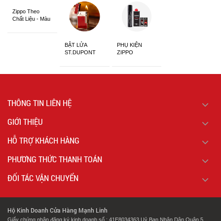
Zippo Theo
Chất Liệu - Màu
Sắc
BẬT LỬA
PHỤ KIỆN
ST.DUPONT
ZIPPO
CHÍNH HÃNG
THÔNG TIN LIÊN HỆ
GIỚI THIỆU
HỖ TRỢ KHÁCH HÀNG
PHƯƠNG THỨC THANH TOÁN
ĐỐI TÁC VẬN CHUYỂN
Hộ Kinh Doanh Cửa Hàng Mạnh Linh
Giấy chứng nhận đăng ký kinh doanh số : 41E8034363 Uỷ Ban Nhân Dân Quận 5