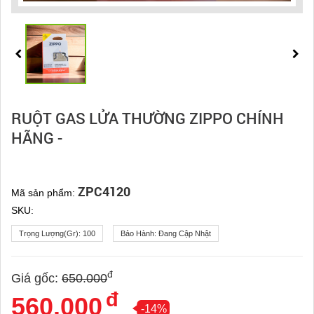
RUỘT GAS LỬA THƯỜNG ZIPPO CHÍNH
HÃNG -
ZPC4120
Mã sản phẩm:
SKU:
Trọng Lượng(gr):
100
Bảo Hành:
Đang Cập Nhật
đ
Giá gốc:
650.000
đ
560.000
-14%