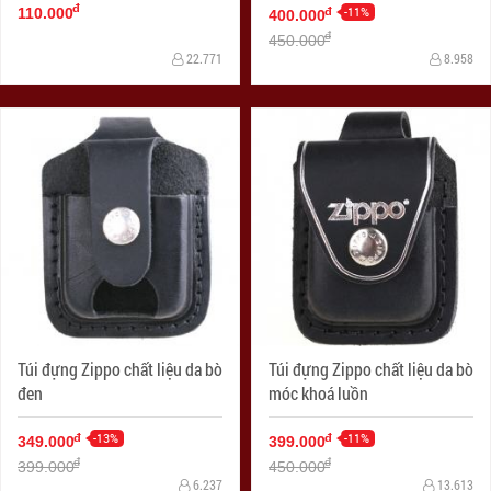
đ
-11%
đ
110.000
400.000
đ
450.000
22.771
8.958
Túi đựng Zippo chất liệu da bò
Túi đựng Zippo chất liệu da bò
đen
móc khoá luồn
-13%
-11%
đ
đ
349.000
399.000
đ
đ
399.000
450.000
6.237
13.613