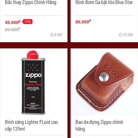
Bấc thay Zippo Chính Hãng
Bình Bơm Ga bật lửa Blue Star
đ
-10%
đ
80.000
45.000
đ
50.000
9.287
15.282
Bình xăng Lighter FLuid cao
Bao da đựng Zippo chính
cấp 125ml
hãng