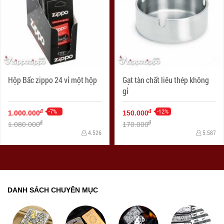
Hộp Bấc zippo 24 vỉ một hộp
Gạt tàn chất liêu thép không
gỉ
-7%
-12%
đ
đ
1.000.000
150.000
đ
đ
1.080.000
170.000
4.526
5.587
DANH SÁCH CHUYÊN MỤC