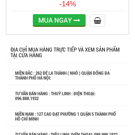
-14%
MUA NGAY
ĐỊA CHỈ MUA HÀNG TRỰC TIẾP VÀ XEM SẢN PHẨM
TẠI CỬA HÀNG
MIỀN BẮC : 262 ĐÊ LA THÀNH ( NHỎ ) QUẬN ĐỐNG ĐA
THÀNH PHỐ HÀ NỘI:
TƯ VẤN BÁN HÀNG : THUỲ LINH : ĐIỆN THOẠI:
096.888.1932
MIỀN NAM : 127 CAO ĐẠT PHƯỜNG 1 QUẬN 5 THÀNH PHỐ
HỒ CHÍ MINH
TƯ VẤN BÁN HÀNG : DIỆU LINH: ĐIỆN THOẠI:
089.999.1932