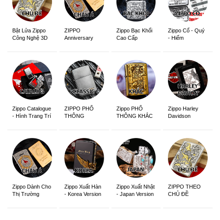
ZIPPO
Zippo Bạc Khối
Zippo Cổ - Quý
Bật Lửa Zippo
Anniversary
Cao Cấp
- Hiếm
Công Nghệ 3D
Edition
Sắc Nét
Zippo Catalogue
ZIPPO PHỔ
Zippo PHỔ
Zippo Harley
- Hình Trang Trí
THÔNG
THÔNG KHẮC
Davidson
Zippo Dành Cho
Zippo Xuất Hàn
Zippo Xuất Nhật
ZIPPO THEO
Thị Trường
- Korea Version
- Japan Version
CHỦ ĐỀ
Châu Á Khắc
Siêu Đẹp