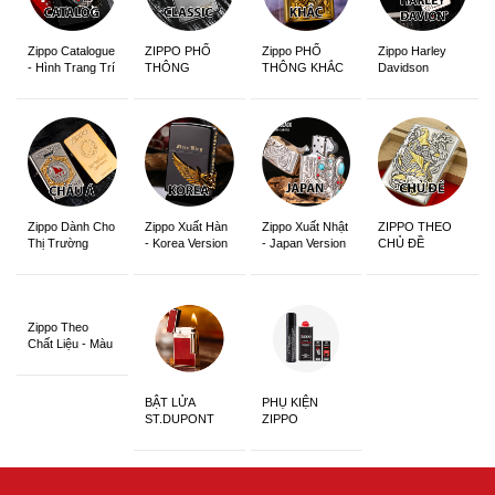
Zippo Catalogue
ZIPPO PHỔ
Zippo PHỔ
Zippo Harley
- Hình Trang Trí
THÔNG
THÔNG KHẮC
Davidson
Zippo Dành Cho
Zippo Xuất Hàn
Zippo Xuất Nhật
ZIPPO THEO
Thị Trường
- Korea Version
- Japan Version
CHỦ ĐỀ
Châu Á Khắc
Siêu Đẹp
Zippo Theo
Chất Liệu - Màu
Sắc
BẬT LỬA
PHỤ KIỆN
ST.DUPONT
ZIPPO
CHÍNH HÃNG