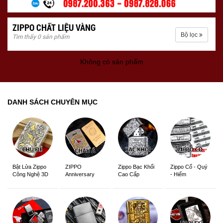
ZIPPO CHẤT LIỆU VÀNG
Bộ lọc
Tìm thấy 0 sản phẩm
Không có sản phẩm
DANH SÁCH CHUYÊN MỤC
ZIPPO
Zippo Bạc Khối
Zippo Cổ - Quý
Bật Lửa Zippo
Anniversary
Cao Cấp
- Hiếm
Công Nghệ 3D
Edition
Sắc Nét