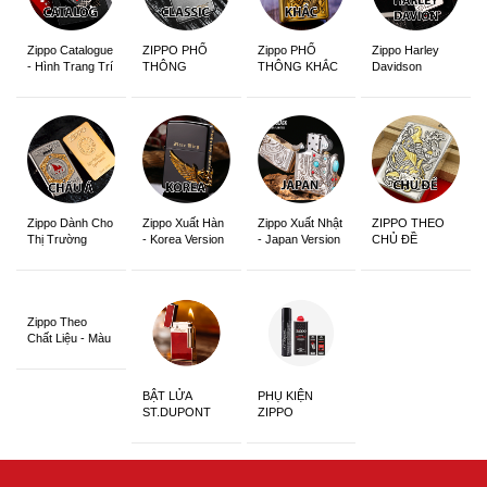
Zippo Catalogue
ZIPPO PHỔ
Zippo PHỔ
Zippo Harley
- Hình Trang Trí
THÔNG
THÔNG KHẮC
Davidson
Zippo Dành Cho
Zippo Xuất Hàn
Zippo Xuất Nhật
ZIPPO THEO
Thị Trường
- Korea Version
- Japan Version
CHỦ ĐỀ
Châu Á Khắc
Siêu Đẹp
Zippo Theo
Chất Liệu - Màu
Sắc
BẬT LỬA
PHỤ KIỆN
ST.DUPONT
ZIPPO
CHÍNH HÃNG