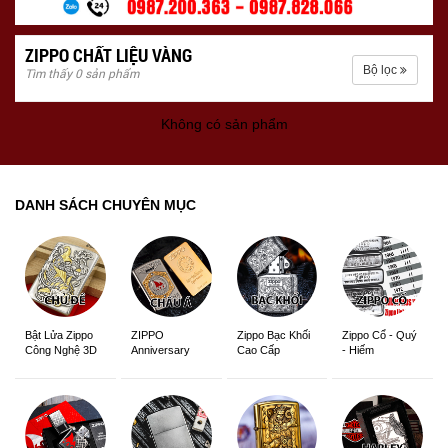
ZIPPO CHẤT LIỆU VÀNG
Bộ lọc
Tìm thấy 0 sản phẩm
Không có sản phẩm
DANH SÁCH CHUYÊN MỤC
ZIPPO
Zippo Bạc Khối
Zippo Cổ - Quý
Bật Lửa Zippo
Anniversary
Cao Cấp
- Hiếm
Công Nghệ 3D
Edition
Sắc Nét