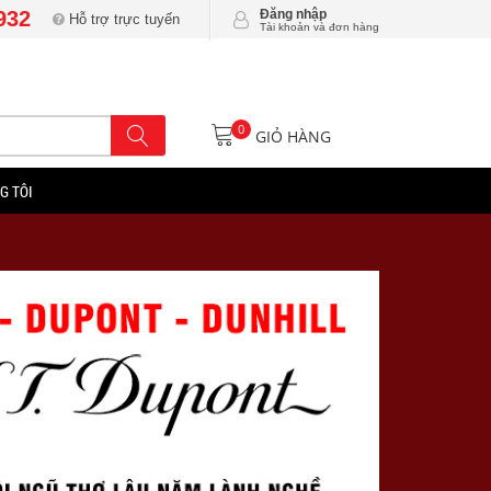
932
Đăng nhập
Hỗ trợ trực tuyến
Tài khoản và đơn hàng
0
GIỎ HÀNG
G TÔI