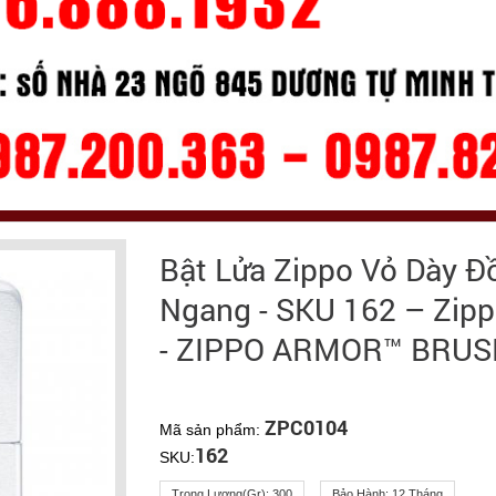
Bật Lửa Zippo Vỏ Dày 
Ngang - SKU 162 – Zip
- ZIPPO ARMOR™ BRU
ZPC0104
Mã sản phẩm:
162
SKU:
Trọng Lượng(gr):
300
Bảo Hành:
12 Tháng