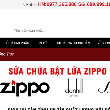
HN:0977.365.888 SG:089.999.1
Hotline:
TẤT CẢ SẢN PHẨM
TIN TỨC
HỎI ĐÁP VÀ HƯỚNG DẪN
VỀ CHÚN
ông Trơn