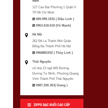
Nam
127 Cao Đạt Phường 1 Quận 5
TP.Hồ Chí Minh
089.999.1932 ( Diệu Linh )
0963.618.618 (Vũ Mạnh)
Hà Nội
262 Đê La Thành Nhỏ Quận
Đống Đa Thành Phố Hà Nội
0968881932 ( Thùy Linh )
Thái Nguyên
số nhà 23 ngõ 845 Đường
Dương Tự Minh, Phường Quang
Vinh Thành Phố Thái Nguyên
0987.200.363( Giang )
ZIPPO BẠC KHỐI CAO CẤP