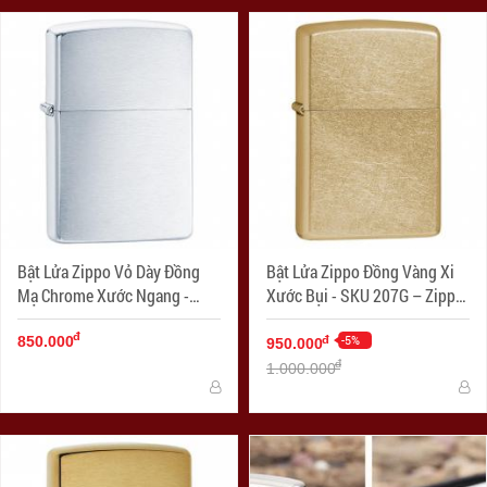
Bật Lửa Zippo Vỏ Dày Đồng
Bật Lửa Zippo Đồng Vàng Xi
Mạ Chrome Xước Ngang -
Xước Bụi - SKU 207G – Zippo
SKU 162 – Zippo Armor
Gold Dust
đ
Brushed Chrome
-5%
đ
850.000
950.000
đ
1.000.000