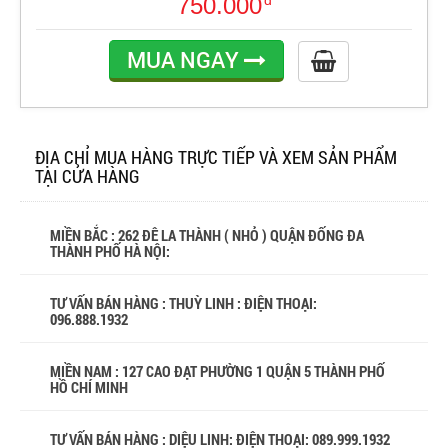
750.000
đ
MUA NGAY
ĐỊA CHỈ MUA HÀNG TRỰC TIẾP VÀ XEM SẢN PHẨM
TẠI CỬA HÀNG
MIỀN BẮC : 262 ĐÊ LA THÀNH ( NHỎ ) QUẬN ĐỐNG ĐA
THÀNH PHỐ HÀ NỘI:
TƯ VẤN BÁN HÀNG : THUỲ LINH : ĐIỆN THOẠI:
096.888.1932
MIỀN NAM : 127 CAO ĐẠT PHƯỜNG 1 QUẬN 5 THÀNH PHỐ
HỒ CHÍ MINH
TƯ VẤN BÁN HÀNG : DIỆU LINH: ĐIỆN THOẠI:
089.999.1932