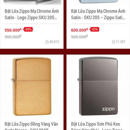
Bật Lửa Zippo Mạ Chrome Ánh
Bật Lửa Zippo Mạ Chrome Ánh
Satin - Logo Zippo SKU 205ZL
Satin - SKU 205 – Zippo Satin
– Zippo Satin Chrome Zippo
Chrome
Logo
-39%
-33%
đ
đ
550.000
600.000
đ
đ
900.000
900.000
42.613
11.257
Bật Lửa Zippo Đồng Vàng Vân
Bật Lửa Zippo Sơn Phủ Keo