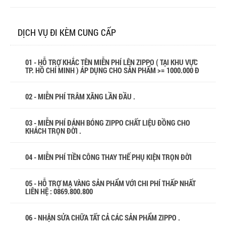
DỊCH VỤ ĐI KÈM CUNG CẤP
01 - HỖ TRỢ KHẮC TÊN MIỄN PHÍ LÊN ZIPPO ( TẠI KHU VỰC
TP. HỒ CHÍ MINH ) ÁP DỤNG CHO SẢN PHẨM >= 1000.000 Đ
02 - MIỄN PHÍ TRÂM XĂNG LẦN ĐẦU .
03 - MIỄN PHÍ ĐÁNH BÓNG ZIPPO CHẤT LIỆU ĐỒNG CHO
KHÁCH TRỌN ĐỜI .
04 - MIỄN PHÍ TIỀN CÔNG THAY THẾ PHỤ KIỆN TRỌN ĐỜI
05 - HỖ TRỢ MẠ VÀNG SẢN PHẨM VỚI CHI PHÍ THẤP NHẤT
LIÊN HỆ : 0869.800.800
06 - NHẬN SỬA CHỮA TẤT CẢ CÁC SẢN PHẨM ZIPPO .