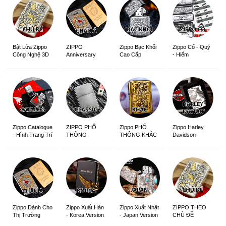
ZIPPO
Zippo Bạc Khối
Zippo Cổ - Quý
Bật Lửa Zippo
Anniversary
Cao Cấp
- Hiếm
Công Nghệ 3D
Edition
Sắc Nét
Zippo Catalogue
ZIPPO PHỔ
Zippo PHỔ
Zippo Harley
- Hình Trang Trí
THÔNG
THÔNG KHẮC
Davidson
Zippo Dành Cho
Zippo Xuất Hàn
Zippo Xuất Nhật
ZIPPO THEO
Thị Trường
- Korea Version
- Japan Version
CHỦ ĐỀ
Châu Á Khắc