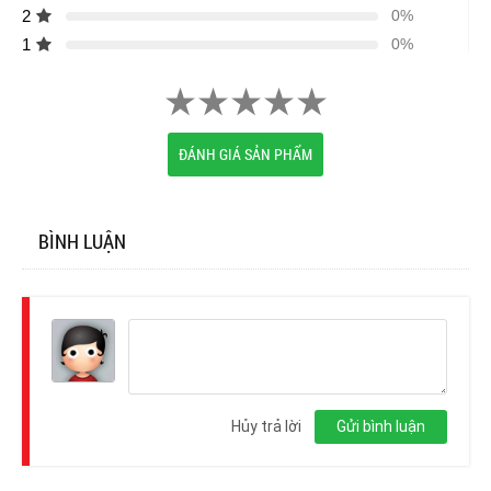
2
0%
1
0%
ĐÁNH GIÁ SẢN PHẨM
BÌNH LUẬN
Đăng
nhập
Hủy trả lời
Gửi bình luận