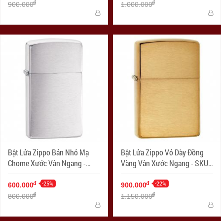
đ
đ
900.000
1.000.000
Bật Lửa Zippo Bản Nhỏ Mạ
Bật Lửa Zippo Vỏ Dày Đồng
Chome Xước Vân Ngang -
Vàng Vân Xước Ngang - SKU
SKU 1600 – Zippo Slim
168 – Zippo Armor Brushed
Brushed Chrome
-25%
Brass
-22%
đ
đ
600.000
900.000
đ
đ
800.000
1.150.000