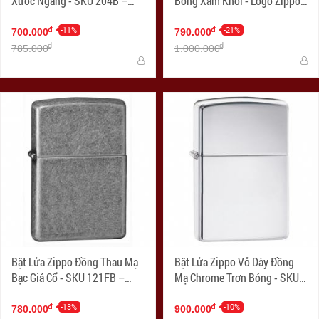
Xước Ngang - SKU 204B –
Bóng Xám Khói - Logo Zippo
Zippo Brushed Brass
SKU 150ZL – Zippo Black Ice
-11%
with Zippo Logo
-21%
đ
đ
700.000
790.000
đ
đ
785.000
1.000.000
Bật Lửa Zippo Đồng Thau Mạ
Bật Lửa Zippo Vỏ Dày Đồng
Bạc Giả Cổ - SKU 121FB –
Mạ Chrome Trơn Bóng - SKU
Zippo Antique Silver Plate
167 – Zippo Armor High
-13%
Polished Chrome
-10%
đ
đ
780.000
900.000