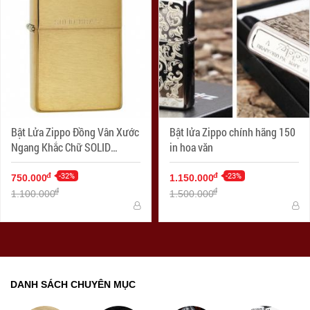
Bật Lửa Zippo Đồng Vân Xước
Bật lửa Zippo chính hãng 150
Ngang Khắc Chữ SOLID
in hoa văn
BRASS - SKU 204 – Zippo
Brushed Brass Engraved
-32%
-23%
đ
đ
750.000
1.150.000
đ
đ
1.100.000
1.500.000
DANH SÁCH CHUYÊN MỤC