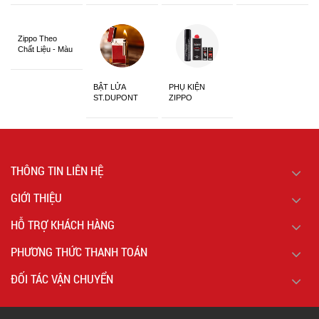
Siêu Đẹp
Zippo Theo
Chất Liệu - Màu
Sắc
BẬT LỬA
PHỤ KIỆN
ST.DUPONT
ZIPPO
CHÍNH HÃNG
THÔNG TIN LIÊN HỆ
GIỚI THIỆU
HỖ TRỢ KHÁCH HÀNG
PHƯƠNG THỨC THANH TOÁN
ĐỐI TÁC VẬN CHUYỂN