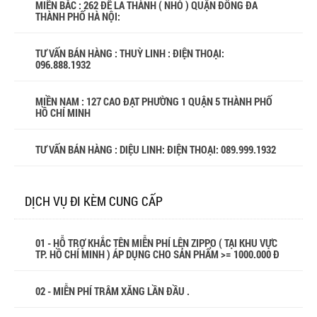
MIỀN BẮC : 262 ĐÊ LA THÀNH ( NHỎ ) QUẬN ĐỐNG ĐA
THÀNH PHỐ HÀ NỘI:
TƯ VẤN BÁN HÀNG : THUỲ LINH : ĐIỆN THOẠI:
096.888.1932
MIỀN NAM : 127 CAO ĐẠT PHƯỜNG 1 QUẬN 5 THÀNH PHỐ
HỒ CHÍ MINH
TƯ VẤN BÁN HÀNG : DIỆU LINH: ĐIỆN THOẠI:
089.999.1932
DỊCH VỤ ĐI KÈM CUNG CẤP
01 - HỖ TRỢ KHẮC TÊN MIỄN PHÍ LÊN ZIPPO ( TẠI KHU VỰC
TP. HỒ CHÍ MINH ) ÁP DỤNG CHO SẢN PHẨM >= 1000.000 Đ
02 - MIỄN PHÍ TRÂM XĂNG LẦN ĐẦU .