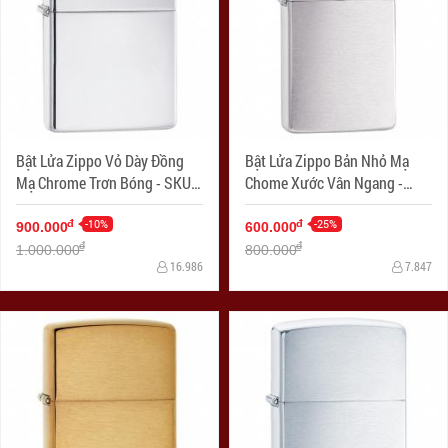
Bật Lửa Zippo Vỏ Dày Đồng
Bật Lửa Zippo Bản Nhỏ Mạ
Mạ Chrome Trơn Bóng - SKU
Chome Xước Vân Ngang -
167 – Zippo Armor High
SKU 1600 – Zippo Slim
Polished Chrome
-10%
Brushed Chrome
-25%
đ
đ
900.000
600.000
đ
đ
1.000.000
800.000
16.986
7.847