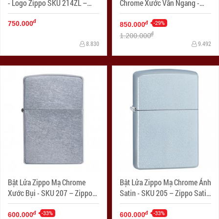
- Logo Zippo SKU 214ZL –
Chrome Xước Vân Ngang -
Zippo White Matte With Logo
SKU 1941 – Zippo Replica
đ
1941 Brushed Chrome
-29%
đ
750.000
850.000
đ
1.200.000
8.830
9.492
Bật Lửa Zippo Mạ Chrome
Bật Lửa Zippo Mạ Chrome Ánh
Xước Bụi - SKU 207 – Zippo
Satin - SKU 205 – Zippo Satin
Street Chrome
Chrome
-33%
-33%
đ
đ
600.000
600.000