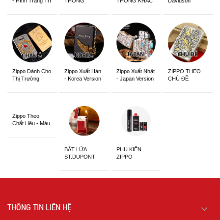
- Hình Trang Trí
THÔNG
THÔNG KHẮC
Davidson
Zippo Dành Cho
Zippo Xuất Hàn
Zippo Xuất Nhật
ZIPPO THEO
Thị Trường
- Korea Version
- Japan Version
CHỦ ĐỀ
Châu Á Khắc
Siêu Đẹp
Zippo Theo
Chất Liệu - Màu
Sắc
BẬT LỬA
PHỤ KIỆN
ST.DUPONT
ZIPPO
CHÍNH HÃNG
THÔNG TIN LIÊN HỆ