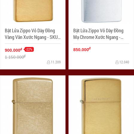
Bật Lửa Zippo Vỏ Dày Đồng
Bật Lửa Zippo Vỏ Dày Đồng
Vàng Vân Xước Ngang - SKU
Mạ Chrome Xước Ngang -
168 – Zippo Armor Brushed
SKU 162 – Zippo Armor
đ
Brass
-22%
Brushed Chrome
đ
850.000
900.000
đ
1.150.000
11.209
12.040