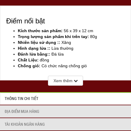
Điểm nổi bật
Kích thước sản phẩm:
56 x 39 x 12 cm
Trọng lượng sản phẩm khi trên tay:
80g
Nhiên liệu sử dụng ::
Xăng
Hình dạng lửa ::
Lừa thường
Đánh lửa bằng::
Đá lửa
Chất Liệu:
đồng
Chống gió:
Có chức năng chống gió
Sản xuất tại:
Mỹ ( USA)
Xem thêm
THÔNG TIN CHI TIẾT
ĐỊA ĐIỂM MUA HÀNG
TÀI KHOẢN NGÂN HÀNG