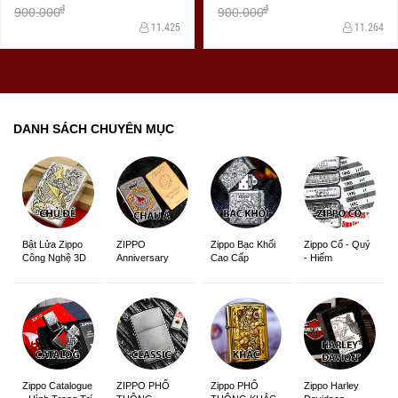
đ
đ
900.000
900.000
11.425
11.264
DANH SÁCH CHUYÊN MỤC
ZIPPO
Zippo Bạc Khối
Zippo Cổ - Quý
Bật Lửa Zippo
Anniversary
Cao Cấp
- Hiếm
Công Nghệ 3D
Edition
Sắc Nét
Zippo Catalogue
ZIPPO PHỔ
Zippo PHỔ
Zippo Harley