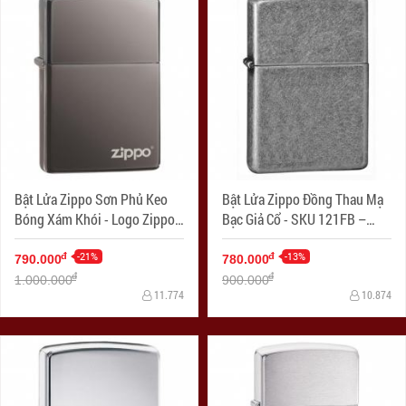
Bật Lửa Zippo Sơn Phủ Keo
Bật Lửa Zippo Đồng Thau Mạ
Bóng Xám Khói - Logo Zippo
Bạc Giả Cổ - SKU 121FB –
SKU 150ZL – Zippo Black Ice
Zippo Antique Silver Plate
with Zippo Logo
-21%
-13%
đ
đ
790.000
780.000
đ
đ
1.000.000
900.000
11.774
10.874