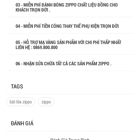
03 - MIỄN PHÍ ĐÁNH BÓNG ZIPPO CHẤT LIỆU ĐỒNG CHO
KHÁCH TRỌN ĐỜI .
04 - MIỄN PHÍ TIỀN CÔNG THAY THẾ PHỤ KIỆN TRỌN ĐỜI
05 - HỖ TRỢ MẠ VÀNG SẢN PHẨM VỚI CHI PHÍ THẤP NHẤT
LIÊN HỆ : 0869.800.800
06 - NHẬN SỬA CHỮA TẤT CẢ CÁC SẢN PHẨM ZIPPO .
TAGS
bật lửa zippo
zippo
ĐÁNH GIÁ