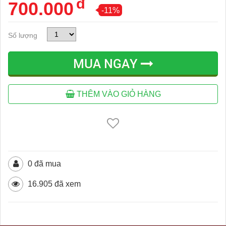
đ
700.000
-11%
Số lượng
MUA NGAY
THÊM VÀO GIỎ HÀNG
0 đã mua
16.905 đã xem