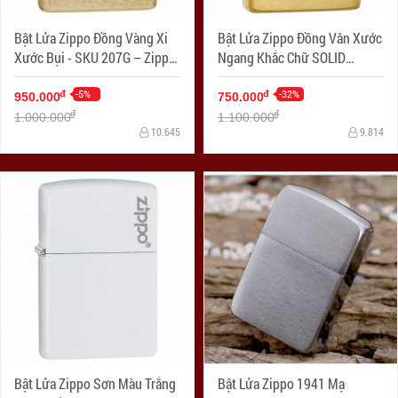
Bật Lửa Zippo Đồng Vàng Xi
Bật Lửa Zippo Đồng Vân Xước
Xước Bụi - SKU 207G – Zippo
Ngang Khắc Chữ SOLID
Gold Dust
BRASS - SKU 204 – Zippo
-5%
Brushed Brass Engraved
-32%
đ
đ
950.000
750.000
đ
đ
1.000.000
1.100.000
10.645
9.814
Bật Lửa Zippo Sơn Màu Trắng
Bật Lửa Zippo 1941 Mạ