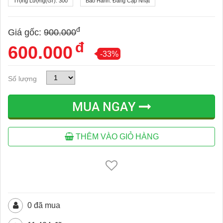
Trọng Lượng(gr):
300
Bảo Hành:
Đang Cập Nhật
đ
Giá gốc:
900.000
đ
600.000
-33%
Số lượng
MUA NGAY
THÊM VÀO GIỎ HÀNG
0 đã mua