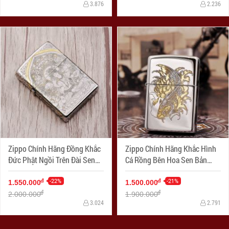
3.876
2.236
Zippo Chính Hãng Đồng Khắc
Zippo Chính Hãng Khắc Hình
Đức Phật Ngồi Trên Đài Sen
Cá Rồng Bên Hoa Sen Bản
Hoa Văn Tinh Tế Bản Chorme
Choerm
-22%
-21%
đ
đ
1.550.000
1.500.000
đ
đ
2.000.000
1.900.000
3.024
2.791