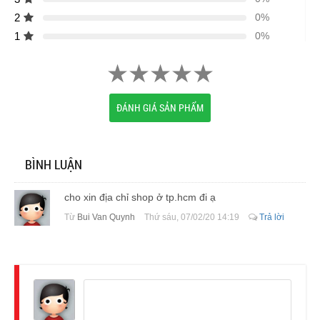
2
0%
1
0%
ĐÁNH GIÁ SẢN PHẨM
BÌNH LUẬN
cho xin địa chỉ shop ở tp.hcm đi ạ
Từ
Bui Van Quynh
Thứ sáu, 07/02/20 14:19
Trả lời