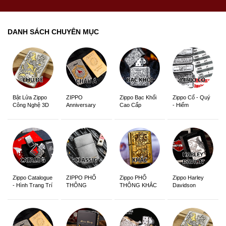
DANH SÁCH CHUYÊN MỤC
ZIPPO
Zippo Bạc Khối
Zippo Cổ - Quý
Bật Lửa Zippo
Anniversary
Cao Cấp
- Hiếm
Công Nghệ 3D
Edition
Sắc Nét
Zippo Catalogue
ZIPPO PHỔ
Zippo PHỔ
Zippo Harley
- Hình Trang Trí
THÔNG
THÔNG KHẮC
Davidson