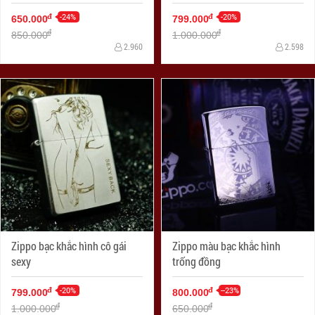
-24%
-20%
đ
đ
650.000
799.000
đ
đ
850.000
1.000.000
2.960
2.598
Zippo bạc khắc hình cô gái
Zippo màu bạc khắc hình
sexy
trống đồng
-20%
--23%
đ
đ
799.000
800.000
đ
đ
1.000.000
650.000