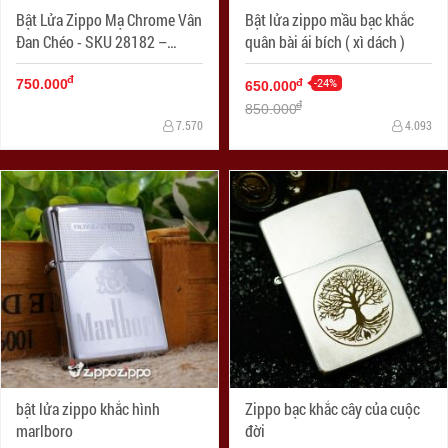
Bật Lửa Zippo Mạ Chrome Vân
Bật lửa zippo mầu bạc khắc
Đan Chéo - SKU 28182 –
quân bài ái bích ( xì dách )
Zippo Diagonal Weave
đ
-24%
đ
750.000
650.000
đ
850.000
7.570
4.093
bật lửa zippo khắc hình
Zippo bạc khắc cây của cuộc
marlboro
đời