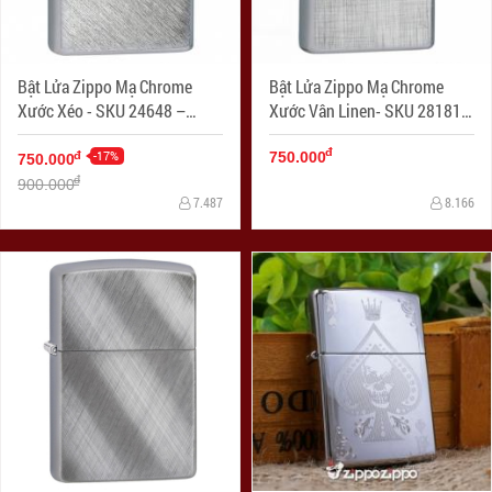
Bật Lửa Zippo Mạ Chrome
Bật Lửa Zippo Mạ Chrome
Xước Xéo - SKU 24648 –
Xước Vân Linen- SKU 28181 –
Zippo Herringbone Sweep
Zippo Linen Weave
đ
Brushed Chrome
-17%
đ
750.000
750.000
đ
900.000
7.487
8.166