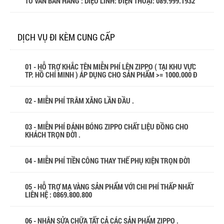
TƯ VẤN BÁN HÀNG : DIỆU LINH: ĐIỆN THOẠI:
089.999.1932
DỊCH VỤ ĐI KÈM CUNG CẤP
01 - HỖ TRỢ KHẮC TÊN MIỄN PHÍ LÊN ZIPPO ( TẠI KHU VỰC
TP. HỒ CHÍ MINH ) ÁP DỤNG CHO SẢN PHẨM >= 1000.000 Đ
02 - MIỄN PHÍ TRÂM XĂNG LẦN ĐẦU .
03 - MIỄN PHÍ ĐÁNH BÓNG ZIPPO CHẤT LIỆU ĐỒNG CHO
KHÁCH TRỌN ĐỜI .
04 - MIỄN PHÍ TIỀN CÔNG THAY THẾ PHỤ KIỆN TRỌN ĐỜI
05 - HỖ TRỢ MẠ VÀNG SẢN PHẨM VỚI CHI PHÍ THẤP NHẤT
LIÊN HỆ : 0869.800.800
06 - NHẬN SỬA CHỮA TẤT CẢ CÁC SẢN PHẨM ZIPPO .