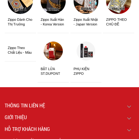
Zippo Dành Cho
Zippo Xuất Hàn
Zippo Xuất Nhật
ZIPPO THEO
Thị Trường
- Korea Version
- Japan Version
CHỦ ĐỀ
Châu Á Khắc
Siêu Đẹp
Zippo Theo
Chất Liệu - Màu
Sắc
BẬT LỬA
PHỤ KIỆN
ST.DUPONT
ZIPPO
CHÍNH HÃNG
THÔNG TIN LIÊN HỆ
GIỚI THIỆU
HỖ TRỢ KHÁCH HÀNG