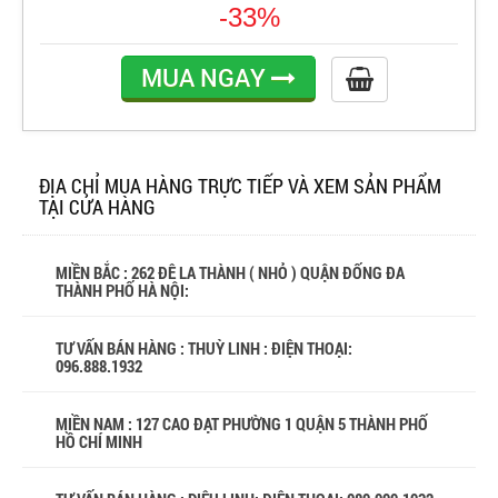
-33%
MUA NGAY
ĐỊA CHỈ MUA HÀNG TRỰC TIẾP VÀ XEM SẢN PHẨM
TẠI CỬA HÀNG
MIỀN BẮC : 262 ĐÊ LA THÀNH ( NHỎ ) QUẬN ĐỐNG ĐA
THÀNH PHỐ HÀ NỘI:
TƯ VẤN BÁN HÀNG : THUỲ LINH : ĐIỆN THOẠI:
096.888.1932
MIỀN NAM : 127 CAO ĐẠT PHƯỜNG 1 QUẬN 5 THÀNH PHỐ
HỒ CHÍ MINH