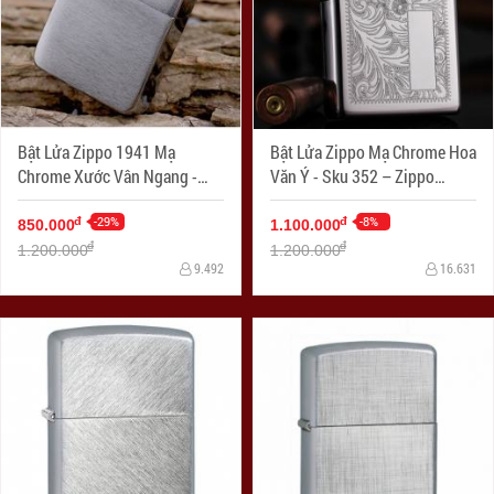
Bật Lửa Zippo 1941 Mạ
Bật Lửa Zippo Mạ Chrome Hoa
Chrome Xước Vân Ngang -
Văn Ý - Sku 352 – Zippo
SKU 1941 – Zippo Replica
Venetian Chrome
1941 Brushed Chrome
-29%
-8%
đ
đ
850.000
1.100.000
đ
đ
1.200.000
1.200.000
9.492
16.631