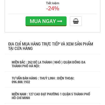
Tiết kiệm
-24%
MUA NGAY
ĐỊA CHỈ MUA HÀNG TRỰC TIẾP VÀ XEM SẢN PHẨM
TẠI CỬA HÀNG
MIỀN BẮC : 262 ĐÊ LA THÀNH ( NHỎ ) QUẬN ĐỐNG ĐA
THÀNH PHỐ HÀ NỘI:
TƯ VẤN BÁN HÀNG : THUỲ LINH : ĐIỆN THOẠI:
096.888.1932
MIỀN NAM : 127 CAO ĐẠT PHƯỜNG 1 QUẬN 5 THÀNH PHỐ
HỒ CHÍ MINH