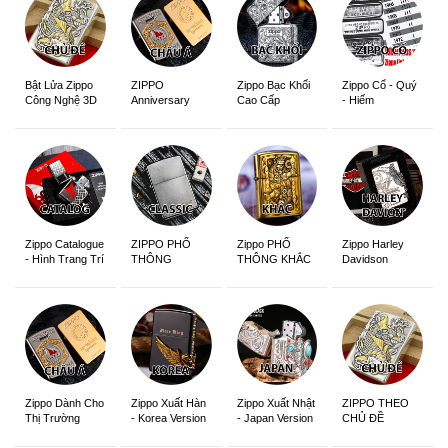
ZIPPO
Zippo Bạc Khối
Zippo Cổ - Quý
Bật Lửa Zippo
Anniversary
Cao Cấp
- Hiếm
Công Nghệ 3D
Edition
Sắc Nét
Zippo Catalogue
ZIPPO PHỔ
Zippo PHỔ
Zippo Harley
- Hình Trang Trí
THÔNG
THÔNG KHẮC
Davidson
Zippo Dành Cho
Zippo Xuất Hàn
Zippo Xuất Nhật
ZIPPO THEO
Thị Trường
- Korea Version
- Japan Version
CHỦ ĐỀ
Châu Á Khắc
Siêu Đẹp