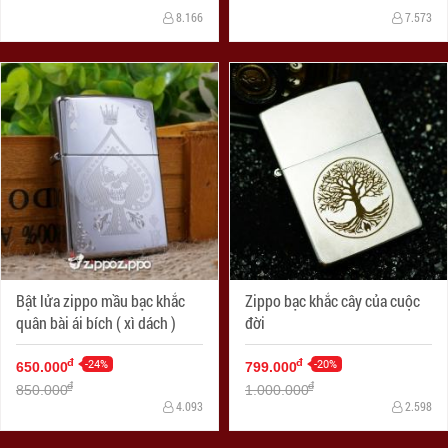
8.166
7.573
Bật lửa zippo mầu bạc khắc
Zippo bạc khắc cây của cuộc
quân bài ái bích ( xì dách )
đời
-24%
-20%
đ
đ
650.000
799.000
đ
đ
850.000
1.000.000
4.093
2.598