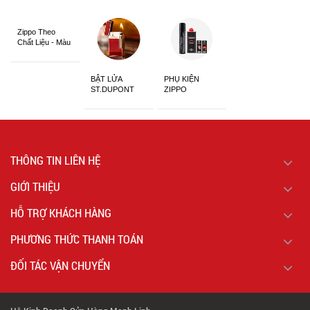
Zippo Theo
Chất Liệu - Màu
Sắc
BẬT LỬA
PHỤ KIỆN
ST.DUPONT
ZIPPO
CHÍNH HÃNG
THÔNG TIN LIÊN HỆ
GIỚI THIỆU
HỖ TRỢ KHÁCH HÀNG
PHƯƠNG THỨC THANH TOÁN
ĐỐI TÁC VẬN CHUYỂN