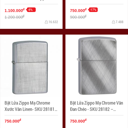
Venetian Chrome
Zippo Herringbone Sweep
-8%
Brushed Chrome
-17%
đ
đ
1.100.000
750.000
đ
đ
1.200.000
900.000
16.632
7.488
Bật Lửa Zippo Mạ Chrome
Bật Lửa Zippo Mạ Chrome Vân
Xước Vân Linen- SKU 28181 –
Đan Chéo - SKU 28182 –
Zippo Linen Weave
Zippo Diagonal Weave
đ
đ
750.000
750.000