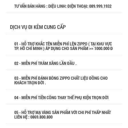
TƯ VẤN BÁN HÀNG : DIỆU LINH: ĐIỆN THOẠI:
089.999.1932
DỊCH VỤ ĐI KÈM CUNG CẤP
01 - HỖ TRỢ KHẮC TÊN MIỄN PHÍ LÊN ZIPPO ( TẠI KHU VỰC
TP. HỒ CHÍ MINH ) ÁP DỤNG CHO SẢN PHẨM >= 1000.000 Đ
02 - MIỄN PHÍ TRÂM XĂNG LẦN ĐẦU .
03 - MIỄN PHÍ ĐÁNH BÓNG ZIPPO CHẤT LIỆU ĐỒNG CHO
KHÁCH TRỌN ĐỜI .
04 - MIỄN PHÍ TIỀN CÔNG THAY THẾ PHỤ KIỆN TRỌN ĐỜI
05 - HỖ TRỢ MẠ VÀNG SẢN PHẨM VỚI CHI PHÍ THẤP NHẤT
LIÊN HỆ : 0869.800.800