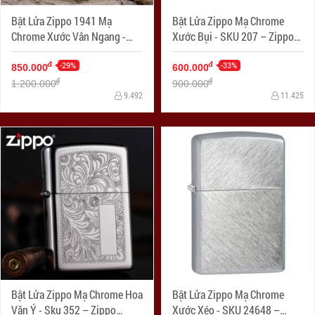
Bật Lửa Zippo 1941 Mạ
Bật Lửa Zippo Mạ Chrome
Chrome Xước Vân Ngang -
Xước Bụi - SKU 207 – Zippo
SKU 1941 – Zippo Replica
Street Chrome
1941 Brushed Chrome
-29%
-33%
đ
đ
850.000
600.000
đ
đ
1.200.000
900.000
9.492
11.425
Bật Lửa Zippo Mạ Chrome Hoa
Bật Lửa Zippo Mạ Chrome
Văn Ý - Sku 352 – Zippo
Xước Xéo - SKU 24648 –