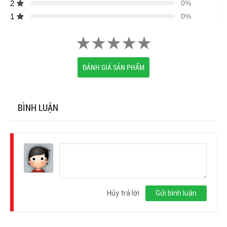
2
0%
1
0%
ĐÁNH GIÁ SẢN PHẨM
BÌNH LUẬN
Đăng
nhập
Hủy trả lời
Gửi bình luận