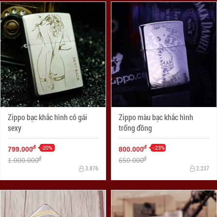
Zippo bạc khắc hình cô gái
Zippo màu bạc khắc hình
sexy
trống đồng
-20%
--23%
đ
đ
799.000
800.000
đ
đ
1.000.000
650.000
3.876
2.237