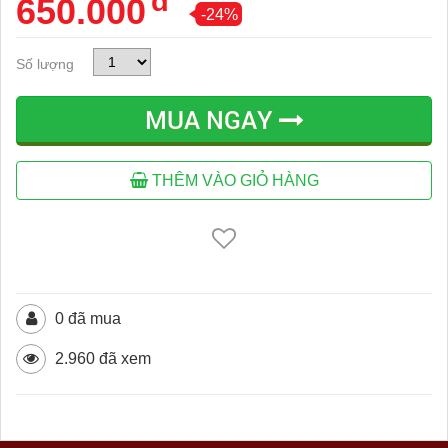
đ
650.000
-24%
Số lượng
MUA NGAY
THÊM VÀO GIỎ HÀNG
0 đã mua
2.960 đã xem