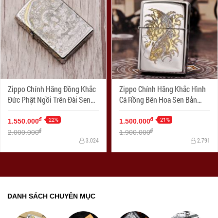
Zippo Chính Hãng Đồng Khắc
Zippo Chính Hãng Khắc Hình
Đức Phật Ngồi Trên Đài Sen
Cá Rồng Bên Hoa Sen Bản
Hoa Văn Tinh Tế Bản Chorme
Choerm
-22%
-21%
đ
đ
1.550.000
1.500.000
đ
đ
2.000.000
1.900.000
3.024
2.791
DANH SÁCH CHUYÊN MỤC