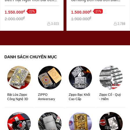
Hoa Văn Tinh Tế Bản Chorme
Choerm
-22%
-21%
đ
đ
1.550.000
1.500.000
đ
đ
2.000.000
1.900.000
3.023
2.788
DANH SÁCH CHUYÊN MỤC
ZIPPO
Zippo Bạc Khối
Zippo Cổ - Quý
Bật Lửa Zippo
Anniversary
Cao Cấp
- Hiếm
Công Nghệ 3D
Edition
Sắc Nét