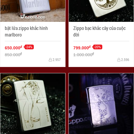
bật lửa zippo khắc hình
Zippo bạc khắc cây của cuộc
marlboro
đời
-24%
-20%
đ
đ
650.000
799.000
đ
đ
850.000
1.000.000
2.957
2.596