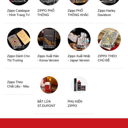
Zippo Catalogue
ZIPPO PHỔ
Zippo PHỔ
Zippo Harley
- Hình Trang Trí
THÔNG
THÔNG KHẮC
Davidson
Zippo Dành Cho
Zippo Xuất Hàn
Zippo Xuất Nhật
ZIPPO THEO
Thị Trường
- Korea Version
- Japan Version
CHỦ ĐỀ
Châu Á Khắc
Siêu Đẹp
Zippo Theo
Chất Liệu - Màu
Sắc
BẬT LỬA
PHỤ KIỆN
ST.DUPONT
ZIPPO
CHÍNH HÃNG