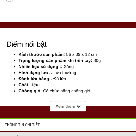
Điểm nổi bật
Kích thước sản phẩm:
56 x 39 x 12 cm
Trọng lượng sản phẩm khi trên tay:
80g
Nhiên liệu sử dụng ::
Xăng
Hình dạng lửa ::
Lừa thường
Đánh lửa bằng::
Đá lửa
Chất Liệu:
Chống gió:
Có chức năng chống gió
Sản xuất tại:
Mỹ ( USA)
Xem thêm
THÔNG TIN CHI TIẾT