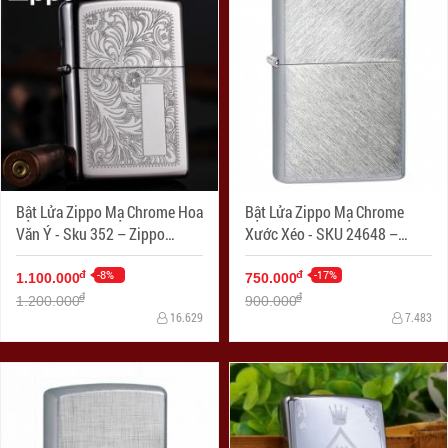
Bật Lửa Zippo Mạ Chrome Hoa
Bật Lửa Zippo Mạ Chrome
Văn Ý - Sku 352 – Zippo
Xước Xéo - SKU 24648 –
Venetian Chrome
Zippo Herringbone Sweep
-8%
Brushed Chrome
-17%
đ
đ
1.100.000
750.000
đ
đ
1.200.000
900.000
16.629
7.483