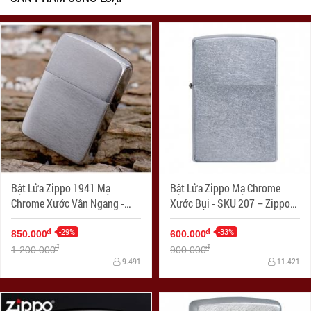
Bật Lửa Zippo 1941 Mạ
Bật Lửa Zippo Mạ Chrome
Chrome Xước Vân Ngang -
Xước Bụi - SKU 207 – Zippo
SKU 1941 – Zippo Replica
Street Chrome
1941 Brushed Chrome
-29%
-33%
đ
đ
850.000
600.000
đ
đ
1.200.000
900.000
9.491
11.421