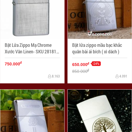
Bật Lửa Zippo Mạ Chrome
Bật lửa zippo mầu bạc khắc
Xước Vân Linen- SKU 28181 –
quân bài ái bích ( xì dách )
Zippo Linen Weave
đ
-24%
đ
750.000
650.000
đ
850.000
8.163
4.091