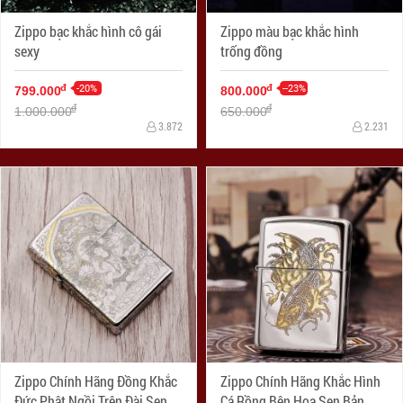
Zippo bạc khắc hình cô gái
Zippo màu bạc khắc hình
sexy
trống đồng
-20%
--23%
đ
đ
799.000
800.000
đ
đ
1.000.000
650.000
3.872
2.231
Zippo Chính Hãng Đồng Khắc
Zippo Chính Hãng Khắc Hình
Đức Phật Ngồi Trên Đài Sen
Cá Rồng Bên Hoa Sen Bản