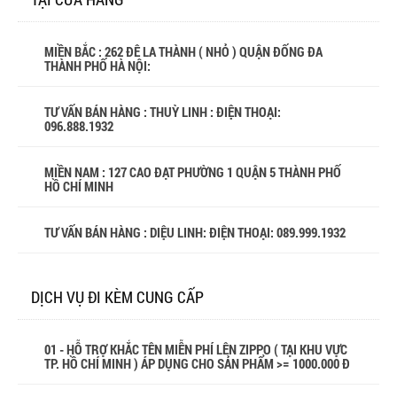
MIỀN BẮC : 262 ĐÊ LA THÀNH ( NHỎ ) QUẬN ĐỐNG ĐA
THÀNH PHỐ HÀ NỘI:
TƯ VẤN BÁN HÀNG : THUỲ LINH : ĐIỆN THOẠI:
096.888.1932
MIỀN NAM : 127 CAO ĐẠT PHƯỜNG 1 QUẬN 5 THÀNH PHỐ
HỒ CHÍ MINH
TƯ VẤN BÁN HÀNG : DIỆU LINH: ĐIỆN THOẠI:
089.999.1932
DỊCH VỤ ĐI KÈM CUNG CẤP
01 - HỖ TRỢ KHẮC TÊN MIỄN PHÍ LÊN ZIPPO ( TẠI KHU VỰC
TP. HỒ CHÍ MINH ) ÁP DỤNG CHO SẢN PHẨM >= 1000.000 Đ