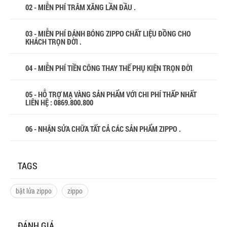
02 - MIỄN PHÍ TRÂM XĂNG LẦN ĐẦU .
03 - MIỄN PHÍ ĐÁNH BÓNG ZIPPO CHẤT LIỆU ĐỒNG CHO
KHÁCH TRỌN ĐỜI .
04 - MIỄN PHÍ TIỀN CÔNG THAY THẾ PHỤ KIỆN TRỌN ĐỜI
05 - HỖ TRỢ MẠ VÀNG SẢN PHẨM VỚI CHI PHÍ THẤP NHẤT
LIÊN HỆ : 0869.800.800
06 - NHẬN SỬA CHỮA TẤT CẢ CÁC SẢN PHẨM ZIPPO .
TAGS
bật lửa zippo
zippo
ĐÁNH GIÁ