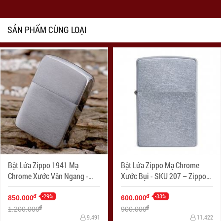
SẢN PHẨM CÙNG LOẠI
Bật Lửa Zippo 1941 Mạ
Bật Lửa Zippo Mạ Chrome
Chrome Xước Vân Ngang -
Xước Bụi - SKU 207 – Zippo
SKU 1941 – Zippo Replica
Street Chrome
1941 Brushed Chrome
-29%
-33%
đ
đ
850.000
600.000
đ
đ
1.200.000
900.000
9.491
11.422