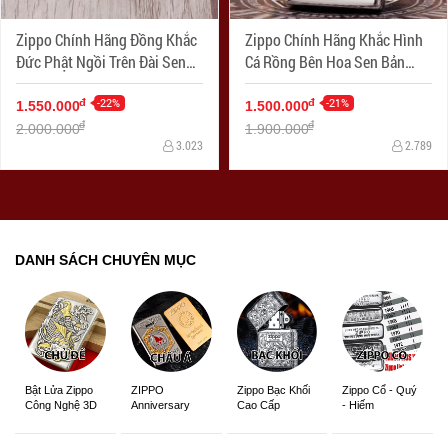
Zippo Chính Hãng Đồng Khắc
Zippo Chính Hãng Khắc Hình
Đức Phật Ngồi Trên Đài Sen
Cá Rồng Bên Hoa Sen Bản
Hoa Văn Tinh Tế Bản Chorme
Choerm
-22%
-21%
đ
đ
1.550.000
1.500.000
đ
đ
2.000.000
1.900.000
3.023
2.789
DANH SÁCH CHUYÊN MỤC
ZIPPO
Zippo Bạc Khối
Zippo Cổ - Quý
Bật Lửa Zippo
Anniversary
Cao Cấp
- Hiếm
Công Nghệ 3D
Edition
Sắc Nét