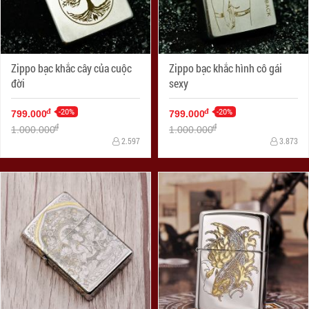
Zippo bạc khắc cây của cuộc
Zippo bạc khắc hình cô gái
đời
sexy
-20%
-20%
đ
đ
799.000
799.000
đ
đ
1.000.000
1.000.000
2.597
3.873