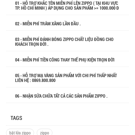
01 - HỖ TRỢ KHẮC TÊN MIỄN PHÍ LÊN ZIPPO ( TẠI KHU VỰC
TP. HỒ CHÍ MINH ) ÁP DỤNG CHO SẢN PHẨM >= 1000.000 Đ
02 - MIỄN PHÍ TRÂM XĂNG LẦN ĐẦU .
03 - MIỄN PHÍ ĐÁNH BÓNG ZIPPO CHẤT LIỆU ĐỒNG CHO
KHÁCH TRỌN ĐỜI .
04 - MIỄN PHÍ TIỀN CÔNG THAY THẾ PHỤ KIỆN TRỌN ĐỜI
05 - HỖ TRỢ MẠ VÀNG SẢN PHẨM VỚI CHI PHÍ THẤP NHẤT
LIÊN HỆ : 0869.800.800
06 - NHẬN SỬA CHỮA TẤT CẢ CÁC SẢN PHẨM ZIPPO .
TAGS
bật lửa zippo
zippo