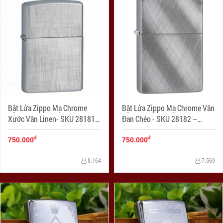
Bật Lửa Zippo Mạ Chrome
Bật Lửa Zippo Mạ Chrome Vân
Xước Vân Linen- SKU 28181 –
Đan Chéo - SKU 28182 –
Zippo Linen Weave
Zippo Diagonal Weave
đ
đ
750.000
750.000
8.164
7.569