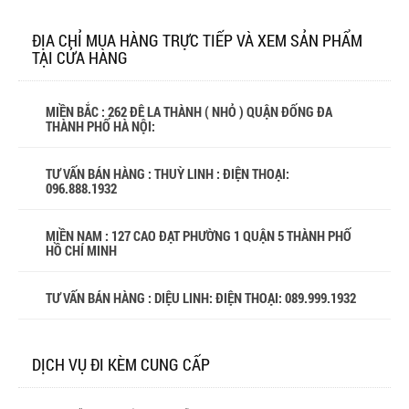
ĐỊA CHỈ MUA HÀNG TRỰC TIẾP VÀ XEM SẢN PHẨM
TẠI CỬA HÀNG
MIỀN BẮC : 262 ĐÊ LA THÀNH ( NHỎ ) QUẬN ĐỐNG ĐA
THÀNH PHỐ HÀ NỘI:
TƯ VẤN BÁN HÀNG : THUỲ LINH : ĐIỆN THOẠI:
096.888.1932
MIỀN NAM : 127 CAO ĐẠT PHƯỜNG 1 QUẬN 5 THÀNH PHỐ
HỒ CHÍ MINH
TƯ VẤN BÁN HÀNG : DIỆU LINH: ĐIỆN THOẠI:
089.999.1932
DỊCH VỤ ĐI KÈM CUNG CẤP