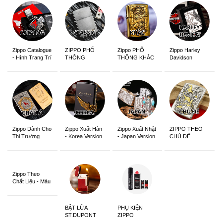
Zippo Catalogue
ZIPPO PHỔ
Zippo PHỔ
Zippo Harley
- Hình Trang Trí
THÔNG
THÔNG KHẮC
Davidson
Zippo Dành Cho
Zippo Xuất Hàn
Zippo Xuất Nhật
ZIPPO THEO
Thị Trường
- Korea Version
- Japan Version
CHỦ ĐỀ
Châu Á Khắc
Siêu Đẹp
Zippo Theo
Chất Liệu - Màu
Sắc
BẬT LỬA
PHỤ KIỆN
ST.DUPONT
ZIPPO