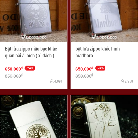
Bật lửa zippo mầu bạc khắc
bật lửa zippo khắc hình
quân bài ái bích ( xì dách )
marlboro
-24%
-24%
đ
đ
650.000
650.000
đ
đ
850.000
850.000
4.091
2.958