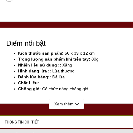
Điểm nổi bật
Kích thước sản phẩm:
56 x 39 x 12 cm
Trọng lượng sản phẩm khi trên tay:
80g
Nhiên liệu sử dụng ::
Xăng
Hình dạng lửa ::
Lừa thường
Đánh lửa bằng::
Đá lửa
Chất Liệu:
Chống gió:
Có chức năng chống gió
Sản xuất tại:
Mỹ ( USA)
Xem thêm
THÔNG TIN CHI TIẾT