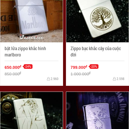
bật lửa zippo khắc hình
Zippo bạc khắc cây của cuộc
marlboro
đời
-24%
-20%
đ
đ
650.000
799.000
đ
đ
850.000
1.000.000
2.960
2.598