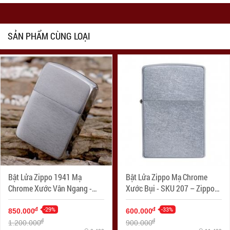
SẢN PHẨM CÙNG LOẠI
Bật Lửa Zippo 1941 Mạ
Bật Lửa Zippo Mạ Chrome
Chrome Xước Vân Ngang -
Xước Bụi - SKU 207 – Zippo
SKU 1941 – Zippo Replica
Street Chrome
1941 Brushed Chrome
-29%
-33%
đ
đ
850.000
600.000
đ
đ
1.200.000
900.000