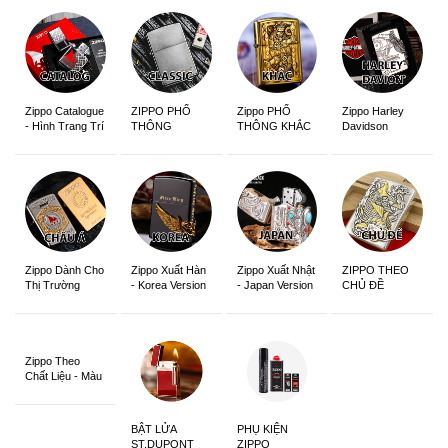
Zippo Catalogue
ZIPPO PHỔ
Zippo PHỔ
Zippo Harley
- Hình Trang Trí
THÔNG
THÔNG KHẮC
Davidson
Zippo Dành Cho
Zippo Xuất Hàn
Zippo Xuất Nhật
ZIPPO THEO
Thị Trường
- Korea Version
- Japan Version
CHỦ ĐỀ
Châu Á Khắc
Siêu Đẹp
Zippo Theo
Chất Liệu - Màu
Sắc
BẬT LỬA
PHỤ KIỆN
ST.DUPONT
ZIPPO