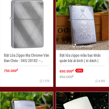
Bật Lửa Zippo Mạ Chrome Vân
Bật lửa zippo mầu bạc khắc
Đan Chéo - SKU 28182 –
quân bài ái bích ( xì dách )
Zippo Diagonal Weave
đ
-24%
đ
750.000
650.000
đ
850.000
7.570
4.092