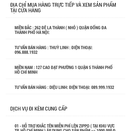
ĐỊA CHỈ MUA HÀNG TRỰC TIẾP VÀ XEM SẢN PHẨM
TẠI CỬA HÀNG
MIỀN BẮC : 262 ĐÊ LA THÀNH ( NHỎ ) QUẬN ĐỐNG ĐA
THÀNH PHỐ HÀ NỘI:
TƯ VẤN BÁN HÀNG : THUỲ LINH : ĐIỆN THOẠI:
096.888.1932
MIỀN NAM : 127 CAO ĐẠT PHƯỜNG 1 QUẬN 5 THÀNH PHỐ
HỒ CHÍ MINH
TƯ VẤN BÁN HÀNG : DIỆU LINH: ĐIỆN THOẠI:
089.999.1932
DỊCH VỤ ĐI KÈM CUNG CẤP
01 - HỖ TRỢ KHẮC TÊN MIỄN PHÍ LÊN ZIPPO ( TẠI KHU VỰC
TP. HỒ CHÍ MINH ) ÁP DỤNG CHO SẢN PHẨM >= 1000.000 Đ