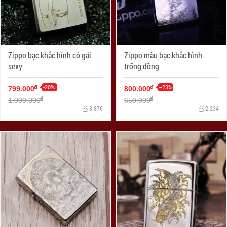
Zippo bạc khắc hình cô gái
Zippo màu bạc khắc hình
sexy
trống đồng
-20%
--23%
đ
đ
799.000
800.000
đ
đ
1.000.000
650.000
3.876
2.234