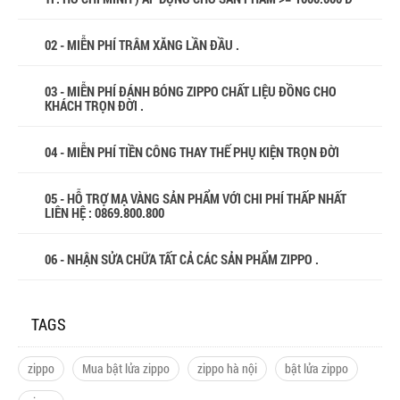
02 - MIỄN PHÍ TRÂM XĂNG LẦN ĐẦU .
03 - MIỄN PHÍ ĐÁNH BÓNG ZIPPO CHẤT LIỆU ĐỒNG CHO
KHÁCH TRỌN ĐỜI .
04 - MIỄN PHÍ TIỀN CÔNG THAY THẾ PHỤ KIỆN TRỌN ĐỜI
05 - HỖ TRỢ MẠ VÀNG SẢN PHẨM VỚI CHI PHÍ THẤP NHẤT
LIÊN HỆ : 0869.800.800
06 - NHẬN SỬA CHỮA TẤT CẢ CÁC SẢN PHẨM ZIPPO .
TAGS
zippo
Mua bật lửa zippo
zippo hà nội
bật lửa zippo