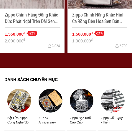
Zippo Chính Hãng Đồng Khắc
Zippo Chính Hãng Khắc Hình
Đức Phật Ngồi Trên Đài Sen
Cá Rồng Bên Hoa Sen Bản
Hoa Văn Tinh Tế Bản Chorme
Choerm
-22%
-21%
đ
đ
1.550.000
1.500.000
đ
đ
2.000.000
1.900.000
3.024
2.790
DANH SÁCH CHUYÊN MỤC
ZIPPO
Zippo Bạc Khối
Zippo Cổ - Quý
Bật Lửa Zippo
Anniversary
Cao Cấp
- Hiếm
Công Nghệ 3D
Edition
Sắc Nét