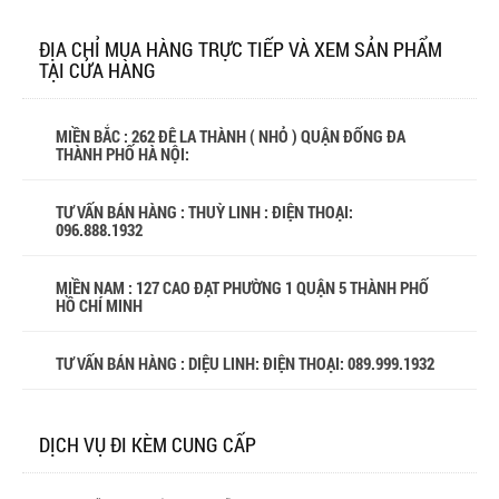
ĐỊA CHỈ MUA HÀNG TRỰC TIẾP VÀ XEM SẢN PHẨM
TẠI CỬA HÀNG
MIỀN BẮC : 262 ĐÊ LA THÀNH ( NHỎ ) QUẬN ĐỐNG ĐA
THÀNH PHỐ HÀ NỘI:
TƯ VẤN BÁN HÀNG : THUỲ LINH : ĐIỆN THOẠI:
096.888.1932
MIỀN NAM : 127 CAO ĐẠT PHƯỜNG 1 QUẬN 5 THÀNH PHỐ
HỒ CHÍ MINH
TƯ VẤN BÁN HÀNG : DIỆU LINH: ĐIỆN THOẠI:
089.999.1932
DỊCH VỤ ĐI KÈM CUNG CẤP