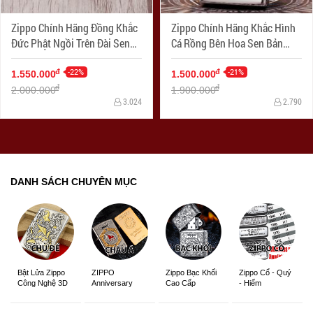
Zippo Chính Hãng Đồng Khắc
Zippo Chính Hãng Khắc Hình
Đức Phật Ngồi Trên Đài Sen
Cá Rồng Bên Hoa Sen Bản
Hoa Văn Tinh Tế Bản Chorme
Choerm
-22%
-21%
đ
đ
1.550.000
1.500.000
đ
đ
2.000.000
1.900.000
3.024
2.790
DANH SÁCH CHUYÊN MỤC
ZIPPO
Zippo Bạc Khối
Zippo Cổ - Quý
Bật Lửa Zippo
Anniversary
Cao Cấp
- Hiếm
Công Nghệ 3D
Edition
Sắc Nét