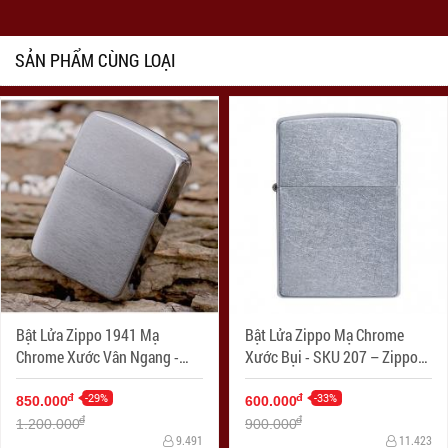
SẢN PHẨM CÙNG LOẠI
Bật Lửa Zippo 1941 Mạ
Bật Lửa Zippo Mạ Chrome
Chrome Xước Vân Ngang -
Xước Bụi - SKU 207 – Zippo
SKU 1941 – Zippo Replica
Street Chrome
1941 Brushed Chrome
-29%
-33%
đ
đ
850.000
600.000
đ
đ
1.200.000
900.000
9.491
11.423