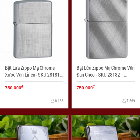
Bật Lửa Zippo Mạ Chrome
Bật Lửa Zippo Mạ Chrome Vân
Xước Vân Linen- SKU 28181 –
Đan Chéo - SKU 28182 –
Zippo Linen Weave
Zippo Diagonal Weave
đ
đ
750.000
750.000
8.166
7.569