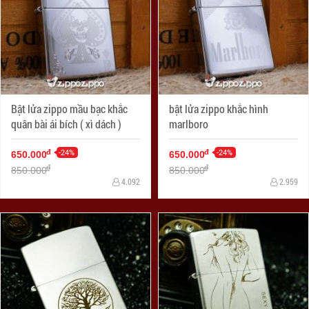
Bật lửa zippo mầu bạc khắc
bật lửa zippo khắc hình
quân bài ái bích ( xì dách )
marlboro
-24%
-24%
đ
đ
650.000
650.000
đ
đ
850.000
850.000
4.092
2.959