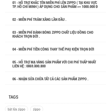
01 - HỖ TRỢ KHẮC TÊN MIỄN PHÍ LÊN ZIPPO ( TẠI KHU VỰC
TP. HỒ CHÍ MINH ) ÁP DỤNG CHO SẢN PHẨM >= 1000.000 Đ
02 - MIỄN PHÍ TRÂM XĂNG LẦN ĐẦU .
03 - MIỄN PHÍ ĐÁNH BÓNG ZIPPO CHẤT LIỆU ĐỒNG CHO
KHÁCH TRỌN ĐỜI .
04 - MIỄN PHÍ TIỀN CÔNG THAY THẾ PHỤ KIỆN TRỌN ĐỜI
05 - HỖ TRỢ MẠ VÀNG SẢN PHẨM VỚI CHI PHÍ THẤP NHẤT
LIÊN HỆ : 0869.800.800
06 - NHẬN SỬA CHỮA TẤT CẢ CÁC SẢN PHẨM ZIPPO .
TAGS
bật lửa zippo
zippo