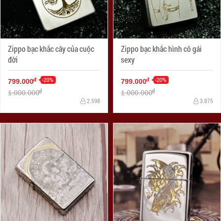
Zippo bạc khắc cây của cuộc
Zippo bạc khắc hình cô gái
đời
sexy
-20%
-20%
đ
đ
799.000
799.000
đ
đ
1.000.000
1.000.000
2.598
3.875