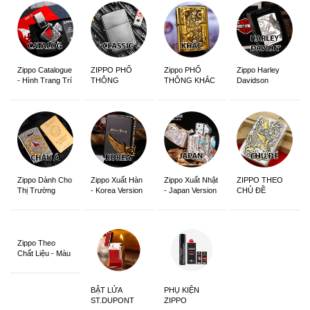
Zippo Catalogue
ZIPPO PHỔ
Zippo PHỔ
Zippo Harley
- Hình Trang Trí
THÔNG
THÔNG KHẮC
Davidson
Zippo Dành Cho
Zippo Xuất Hàn
Zippo Xuất Nhật
ZIPPO THEO
Thị Trường
- Korea Version
- Japan Version
CHỦ ĐỀ
Châu Á Khắc
Siêu Đẹp
Zippo Theo
Chất Liệu - Màu
Sắc
BẬT LỬA
PHỤ KIỆN
ST.DUPONT
ZIPPO