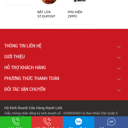
Sắc
BẬT LỬA
PHỤ KIỆN
ST.DUPONT
ZIPPO
CHÍNH HÃNG
THÔNG TIN LIÊN HỆ
GIỚI THIỆU
HỖ TRỢ KHÁCH HÀNG
PHƯƠNG THỨC THANH TOÁN
ĐỐI TÁC VẬN CHUYỂN
Hộ Kinh Doanh Cửa Hàng Mạnh Linh
Giấy chứng nhận đăng ký kinh doanh số : 41E8034363 Uỷ Ban Nhân Dân Quận 5
Thành Phố Hồ Chí Minh Cấp Lần Đầu Ngày : 07/02/2018.
.
Địa chỉ: 127 Cao Đạt Phường 1 Quận 5 Thành Phố Hồ Chí Minh