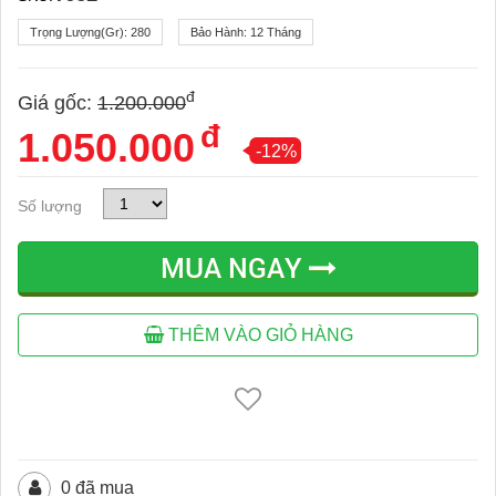
Trọng Lượng(gr):
280
Bảo Hành:
12 Tháng
đ
Giá gốc:
1.200.000
đ
1.050.000
-12%
Số lượng
MUA NGAY
THÊM VÀO GIỎ HÀNG
0 đã mua