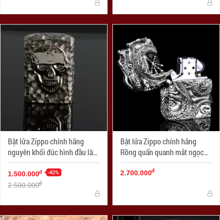
Bật lửa Zippo chính hãng
Bật lửa Zippo chính hãng
nguyên khối đúc hình đầu lâu
Rồng quấn quanh mắt ngọc
mặt kia xương tréo
tím tinh xảo
đ
-40%
đ
2.700.000
1.500.000
đ
2.500.000