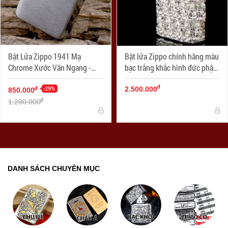
Bật Lửa Zippo 1941 Mạ
Bật lửa Zippo chính hãng màu
Chrome Xước Vân Ngang -
bạc trắng khắc hình đức phật
SKU 1941 – Zippo Replica
cổ
đ
1941 Brushed Chrome
-29%
đ
2.500.000
850.000
đ
1.200.000
DANH SÁCH CHUYÊN MỤC