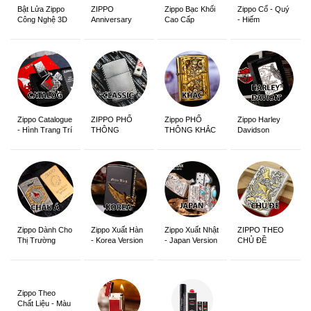
ZIPPO
Zippo Bạc Khối
Zippo Cổ - Quý
Bật Lửa Zippo
Anniversary
Cao Cấp
- Hiếm
Công Nghệ 3D
Edition
Sắc Nét
Zippo Catalogue
ZIPPO PHỔ
Zippo PHỔ
Zippo Harley
- Hình Trang Trí
THÔNG
THÔNG KHẮC
Davidson
Zippo Dành Cho
Zippo Xuất Hàn
Zippo Xuất Nhật
ZIPPO THEO
Thị Trường
- Korea Version
- Japan Version
CHỦ ĐỀ
Châu Á Khắc
Siêu Đẹp
Zippo Theo
Chất Liệu - Màu