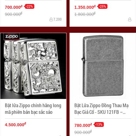
SKU 1627ZL- Zippo Slim®
Phiên bản 1941
Green Matte Zippo Logo
-22%
-25%
đ
đ
700.000
1.350.000
đ
đ
900.000
1.800.000
7.200
Bật lửa Zippo chính hãng long
Bật Lửa Zippo Đồng Thau Mạ
mã phiên bản bạc sắc sảo
Bạc Giả Cổ - SKU 121FB –
Zippo Antique Silver Plate
đ
-13%
đ
4.500.000
780.000
đ
900.000