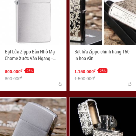
Bật Lửa Zippo Bản Nhỏ Mạ
Bật lửa Zippo chính hãng 150
Chome Xước Vân Ngang -
in hoa văn
SKU 1600 – Zippo Slim
Brushed Chrome
-25%
-23%
đ
đ
600.000
1.150.000
đ
đ
800.000
1.500.000