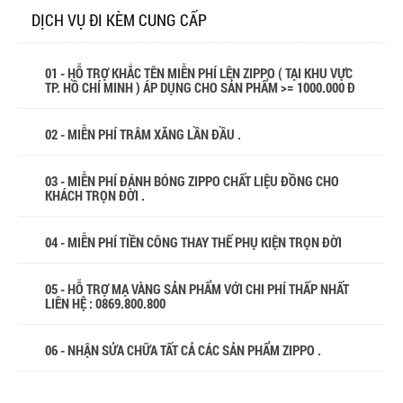
DỊCH VỤ ĐI KÈM CUNG CẤP
01 - HỖ TRỢ KHẮC TÊN MIỄN PHÍ LÊN ZIPPO ( TẠI KHU VỰC
TP. HỒ CHÍ MINH ) ÁP DỤNG CHO SẢN PHẨM >= 1000.000 Đ
02 - MIỄN PHÍ TRÂM XĂNG LẦN ĐẦU .
03 - MIỄN PHÍ ĐÁNH BÓNG ZIPPO CHẤT LIỆU ĐỒNG CHO
KHÁCH TRỌN ĐỜI .
04 - MIỄN PHÍ TIỀN CÔNG THAY THẾ PHỤ KIỆN TRỌN ĐỜI
05 - HỖ TRỢ MẠ VÀNG SẢN PHẨM VỚI CHI PHÍ THẤP NHẤT
LIÊN HỆ : 0869.800.800
06 - NHẬN SỬA CHỮA TẤT CẢ CÁC SẢN PHẨM ZIPPO .