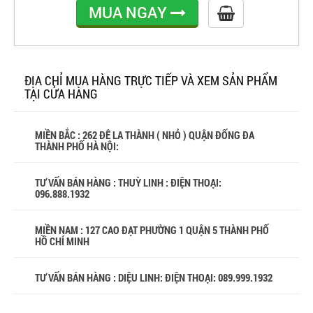
MUA NGAY
ĐỊA CHỈ MUA HÀNG TRỰC TIẾP VÀ XEM SẢN PHẨM
TẠI CỬA HÀNG
MIỀN BẮC : 262 ĐÊ LA THÀNH ( NHỎ ) QUẬN ĐỐNG ĐA
THÀNH PHỐ HÀ NỘI:
TƯ VẤN BÁN HÀNG : THUỲ LINH : ĐIỆN THOẠI:
096.888.1932
MIỀN NAM : 127 CAO ĐẠT PHƯỜNG 1 QUẬN 5 THÀNH PHỐ
HỒ CHÍ MINH
TƯ VẤN BÁN HÀNG : DIỆU LINH: ĐIỆN THOẠI:
089.999.1932