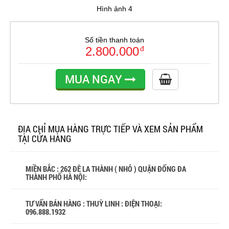
Hình ảnh 4
Số tiền thanh toán
2.800.000
đ
MUA NGAY
ĐỊA CHỈ MUA HÀNG TRỰC TIẾP VÀ XEM SẢN PHẨM
TẠI CỬA HÀNG
MIỀN BẮC : 262 ĐÊ LA THÀNH ( NHỎ ) QUẬN ĐỐNG ĐA
THÀNH PHỐ HÀ NỘI:
TƯ VẤN BÁN HÀNG : THUỲ LINH : ĐIỆN THOẠI:
096.888.1932