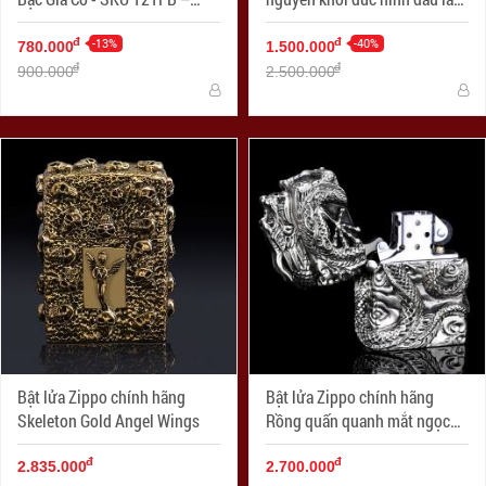
Zippo Antique Silver Plate
mặt kia xương tréo
-13%
-40%
đ
đ
780.000
1.500.000
đ
đ
900.000
2.500.000
Bật lửa Zippo chính hãng
Bật lửa Zippo chính hãng
Skeleton Gold Angel Wings
Rồng quấn quanh mắt ngọc
tím tinh xảo
đ
đ
2.835.000
2.700.000