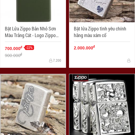
Bật Lửa Zippo Bản Nhỏ Sơn
Bật lửa Zippo tình yêu chính
Màu Trắng Cát - Logo Zippo
hãng màu xám cổ
SKU 1627ZL- Zippo Slim®
đ
Green Matte Zippo Logo
-22%
đ
2.000.000
700.000
đ
900.000
7.200