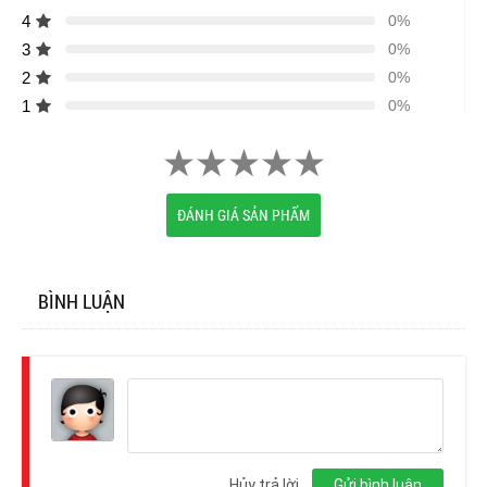
4
0%
3
0%
2
0%
1
0%
ĐÁNH GIÁ SẢN PHẨM
BÌNH LUẬN
Đăng
nhập
Hủy trả lời
Gửi bình luận