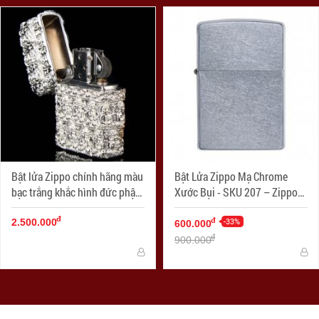
Bật lửa Zippo chính hãng màu
Bật Lửa Zippo Mạ Chrome
bạc trắng khắc hình đức phật
Xước Bụi - SKU 207 – Zippo
cổ
Street Chrome
đ
-33%
đ
2.500.000
600.000
đ
900.000