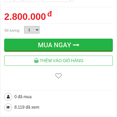
đ
2.800.000
Số lượng
MUA NGAY
THÊM VÀO GIỎ HÀNG
0 đã mua
8.119 đã xem