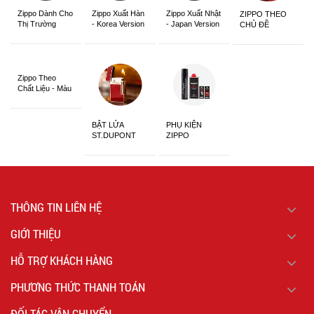
Zippo Dành Cho
Zippo Xuất Hàn
Zippo Xuất Nhật
ZIPPO THEO
Thị Trường
- Korea Version
- Japan Version
CHỦ ĐỀ
Châu Á Khắc
Siêu Đẹp
Zippo Theo
Chất Liệu - Màu
Sắc
BẬT LỬA
PHỤ KIỆN
ST.DUPONT
ZIPPO
CHÍNH HÃNG
THÔNG TIN LIÊN HỆ
GIỚI THIỆU
HỖ TRỢ KHÁCH HÀNG
PHƯƠNG THỨC THANH TOÁN
ĐỐI TÁC VẬN CHUYỂN