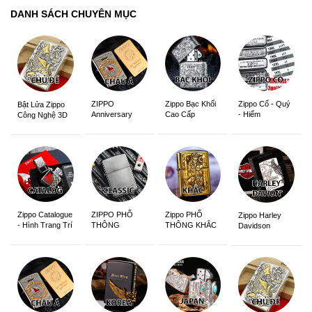
DANH SÁCH CHUYÊN MỤC
ZIPPO
Zippo Bạc Khối
Zippo Cổ - Quý
Bật Lửa Zippo
Anniversary
Cao Cấp
- Hiếm
Công Nghệ 3D
Edition
Sắc Nét
Zippo Catalogue
ZIPPO PHỔ
Zippo PHỔ
Zippo Harley
- Hình Trang Trí
THÔNG
THÔNG KHẮC
Davidson