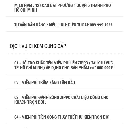
MIỀN NAM : 127 CAO ĐẠT PHƯỜNG 1 QUẬN 5 THÀNH PHỐ
HỒ CHÍ MINH
TƯ VẤN BÁN HÀNG : DIỆU LINH: ĐIỆN THOẠI:
089.999.1932
DỊCH VỤ ĐI KÈM CUNG CẤP
01 - HỖ TRỢ KHẮC TÊN MIỄN PHÍ LÊN ZIPPO ( TẠI KHU VỰC
TP. HỒ CHÍ MINH ) ÁP DỤNG CHO SẢN PHẨM >= 1000.000 Đ
02 - MIỄN PHÍ TRÂM XĂNG LẦN ĐẦU .
03 - MIỄN PHÍ ĐÁNH BÓNG ZIPPO CHẤT LIỆU ĐỒNG CHO
KHÁCH TRỌN ĐỜI .
04 - MIỄN PHÍ TIỀN CÔNG THAY THẾ PHỤ KIỆN TRỌN ĐỜI