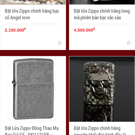
Bật lửa Zippo chính hãng bạc
Bật lửa Zippo chính hãng long
cổ Angel love
mã phiên bản bạc sắc sảo
đ
đ
2.100.000
4.500.000
Bật Lửa Zippo Đồng Thau Mạ
Bật lửa Zippo chính hãng
Bạc Giả Cổ - SKU 121FB –
nguyên khối đúc hình đầu lâu