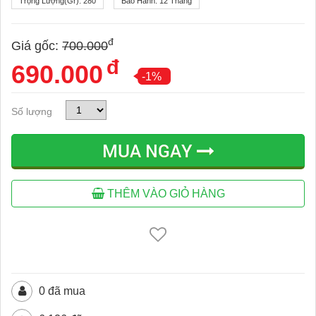
Trọng Lượng(gr):
280
Bảo Hành:
12 Tháng
đ
Giá gốc:
700.000
đ
690.000
-1%
Số lượng
MUA NGAY
THÊM VÀO GIỎ HÀNG
0 đã mua