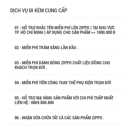
DỊCH VỤ ĐI KÈM CUNG CẤP
01 - HỖ TRỢ KHẮC TÊN MIỄN PHÍ LÊN ZIPPO ( TẠI KHU VỰC
TP. HỒ CHÍ MINH ) ÁP DỤNG CHO SẢN PHẨM >= 1000.000 Đ
02 - MIỄN PHÍ TRÂM XĂNG LẦN ĐẦU .
03 - MIỄN PHÍ ĐÁNH BÓNG ZIPPO CHẤT LIỆU ĐỒNG CHO
KHÁCH TRỌN ĐỜI .
04 - MIỄN PHÍ TIỀN CÔNG THAY THẾ PHỤ KIỆN TRỌN ĐỜI
05 - HỖ TRỢ MẠ VÀNG SẢN PHẨM VỚI CHI PHÍ THẤP NHẤT
LIÊN HỆ : 0869.800.800
06 - NHẬN SỬA CHỮA TẤT CẢ CÁC SẢN PHẨM ZIPPO .