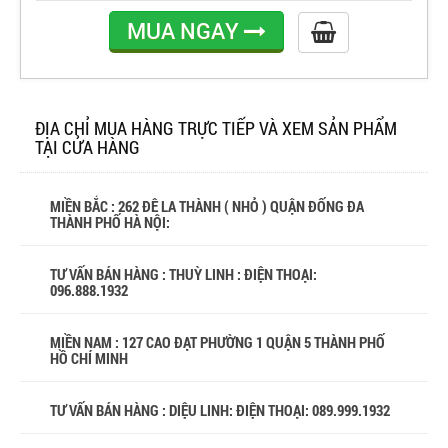
MUA NGAY
ĐỊA CHỈ MUA HÀNG TRỰC TIẾP VÀ XEM SẢN PHẨM
TẠI CỬA HÀNG
MIỀN BẮC : 262 ĐÊ LA THÀNH ( NHỎ ) QUẬN ĐỐNG ĐA
THÀNH PHỐ HÀ NỘI:
TƯ VẤN BÁN HÀNG : THUỲ LINH : ĐIỆN THOẠI:
096.888.1932
MIỀN NAM : 127 CAO ĐẠT PHƯỜNG 1 QUẬN 5 THÀNH PHỐ
HỒ CHÍ MINH
TƯ VẤN BÁN HÀNG : DIỆU LINH: ĐIỆN THOẠI:
089.999.1932