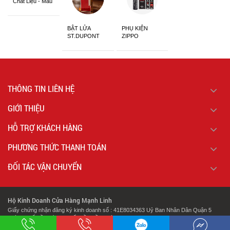
Chất Liệu - Màu
Sắc
BẬT LỬA
PHỤ KIỆN
ST.DUPONT
ZIPPO
CHÍNH HÃNG
THÔNG TIN LIÊN HỆ
GIỚI THIỆU
HỖ TRỢ KHÁCH HÀNG
PHƯƠNG THỨC THANH TOÁN
ĐỐI TÁC VẬN CHUYỂN
Hộ Kinh Doanh Cửa Hàng Mạnh Linh
Giấy chứng nhận đăng ký kinh doanh số : 41E8034363 Uỷ Ban Nhân Dân Quận 5
Thành Phố Hồ Chí Minh Cấp Lần Đầu Ngày : 07/02/2018.
.