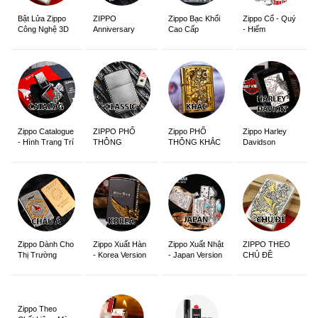
ZIPPO
Zippo Bạc Khối
Zippo Cổ - Quý
Bật Lửa Zippo
Anniversary
Cao Cấp
- Hiếm
Công Nghệ 3D
Edition
Sắc Nét
Zippo Catalogue
ZIPPO PHỔ
Zippo PHỔ
Zippo Harley
- Hình Trang Trí
THÔNG
THÔNG KHẮC
Davidson
Zippo Dành Cho
Zippo Xuất Hàn
Zippo Xuất Nhật
ZIPPO THEO
Thị Trường
- Korea Version
- Japan Version
CHỦ ĐỀ
Châu Á Khắc
Siêu Đẹp
Zippo Theo