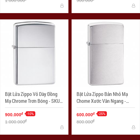
1.000.000
900.000
Bật Lửa Zippo Vỏ Dày Đồng
Bật Lửa Zippo Bản Nhỏ Mạ
Mạ Chrome Trơn Bóng - SKU
Chome Xước Vân Ngang -
167 – Zippo Armor High
SKU 1600 – Zippo Slim
Polished Chrome
-10%
Brushed Chrome
-25%
đ
đ
900.000
600.000
đ
đ
1.000.000
800.000