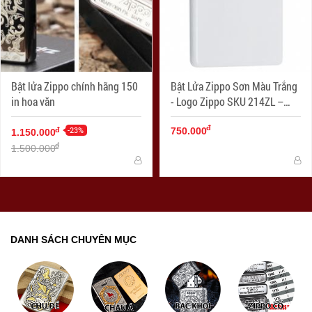
Bật lửa Zippo chính hãng 150
Bật Lửa Zippo Sơn Màu Trắng
in hoa văn
- Logo Zippo SKU 214ZL –
Zippo White Matte With Logo
đ
-23%
đ
750.000
1.150.000
đ
1.500.000
DANH SÁCH CHUYÊN MỤC