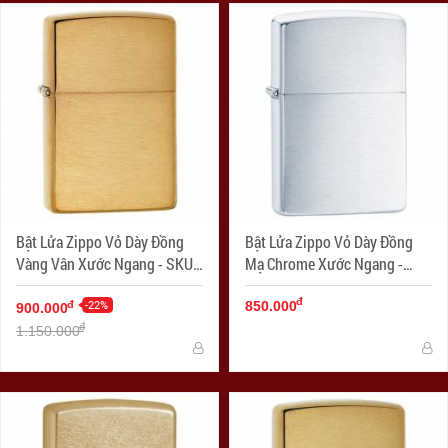
Bật Lửa Zippo Vỏ Dày Đồng
Bật Lửa Zippo Vỏ Dày Đồng
Vàng Vân Xước Ngang - SKU
Mạ Chrome Xước Ngang -
168 – Zippo Armor Brushed
SKU 162 – Zippo Armor
đ
Brass
-22%
Brushed Chrome
đ
850.000
900.000
đ
1.150.000