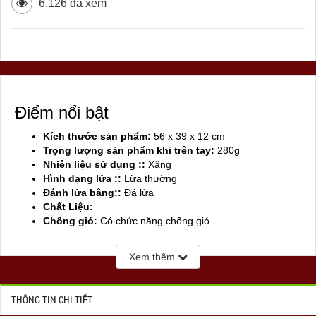
6.126 đã xem
Điểm nổi bật
Kích thước sản phẩm:
56 x 39 x 12 cm
Trọng lượng sản phẩm khi trên tay:
280g
Nhiên liệu sử dụng ::
Xăng
Hình dạng lửa ::
Lừa thường
Đánh lửa bằng::
Đá lửa
Chất Liệu:
Chống gió:
Có chức năng chống gió
Sản xuất tại:
Mỹ ( USA)
Xem thêm
THÔNG TIN CHI TIẾT