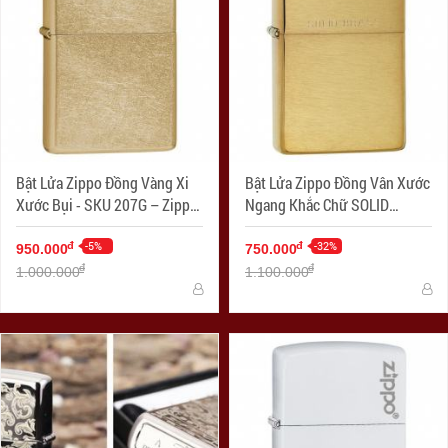
Bật Lửa Zippo Đồng Vàng Xi
Bật Lửa Zippo Đồng Vân Xước
Xước Bụi - SKU 207G – Zippo
Ngang Khắc Chữ SOLID
Gold Dust
BRASS - SKU 204 – Zippo
-5%
Brushed Brass Engraved
-32%
đ
đ
950.000
750.000
đ
đ
1.000.000
1.100.000