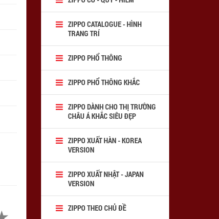
ZIPPO CATALOGUE - HÌNH
TRANG TRÍ
ZIPPO PHỔ THÔNG
ZIPPO PHỔ THÔNG KHẮC
ZIPPO DÀNH CHO THỊ TRƯỜNG
CHÂU Á KHẮC SIÊU ĐẸP
ZIPPO XUẤT HÀN - KOREA
VERSION
ZIPPO XUẤT NHẬT - JAPAN
VERSION
ZIPPO THEO CHỦ ĐỀ