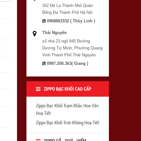
262 Đê La Thành Nhỏ Quận
Đống Đa Thành Phố Hà Nội
0968881932 ( Thùy Linh )
Thái Nguyên
số nhà 23 ngõ 845 Đường
Dương Tự Minh, Phường Quang
Vinh Thành Phố Thái Nguyên
0987.200.363( Giang )
ZIPPO BẠC KHỐI CAO CẤP
Zippo Bạc Khối Trạm Khắc Hoa Văn
Hoạ Tiết
Zippo Bạc Khối Trơn Không Hoạ Tiết
ZIPPO CỔ - QUÝ - HIẾM