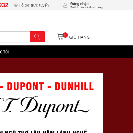
932
Đăng nhập
Hỗ trợ trực tuyến
Tài khoản và đơn hàng
0
GIỎ HÀNG
G TÔI