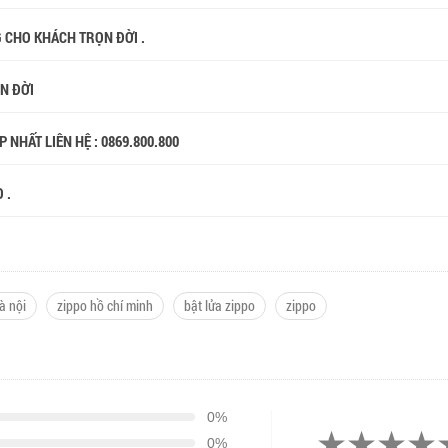
G CHO KHÁCH TRỌN ĐỜI .
ỌN ĐỜI
 NHẤT LIÊN HỆ : 0869.800.800
 .
à nội
zippo hồ chí minh
bật lửa zippo
zippo
0%
0%