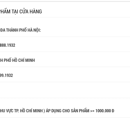
PHẨM TẠI CỬA HÀNG
 ĐA THÀNH PHỐ HÀ NỘI:
.888.1932
NH PHỐ HỒ CHÍ MINH
99.1932
 KHU VỰC TP. HỒ CHÍ MINH ) ÁP DỤNG CHO SẢN PHẨM >= 1000.000 Đ