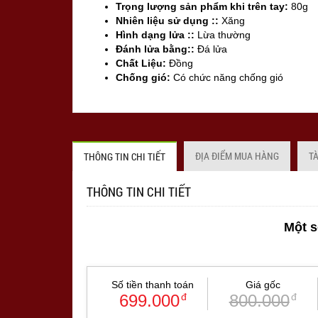
Trọng lượng sản phẩm khi trên tay:
80g
Nhiên liệu sử dụng ::
Xăng
Hình dạng lửa ::
Lừa thường
Đánh lửa bằng::
Đá lửa
Chất Liệu:
Đồng
Chống gió:
Có chức năng chống gió
Sản xuất tại:
Mỹ ( USA)
ĐỊA ĐIỂM MUA HÀNG
T
THÔNG TIN CHI TIẾT
THÔNG TIN CHI TIẾT
Một s
Số tiền thanh toán
Giá gốc
699.000
đ
800.000
đ