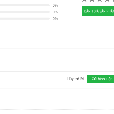
0%
ĐÁNH GIÁ SẢN PHẨ
0%
0%
Hủy trả lời
Gửi bình luận