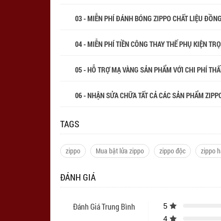
03 - MIỄN PHÍ ĐÁNH BÓNG ZIPPO CHẤT LIỆU ĐỒN
04 - MIỄN PHÍ TIỀN CÔNG THAY THẾ PHỤ KIỆN TR
05 - HỖ TRỢ MẠ VÀNG SẢN PHẨM VỚI CHI PHÍ THẤP
06 - NHẬN SỬA CHỮA TẤT CẢ CÁC SẢN PHẨM ZIPPO
TAGS
zippo
Mua bật lửa zippo
zippo độc
zippo h
ĐÁNH GIÁ
Đánh Giá Trung Bình
5
4