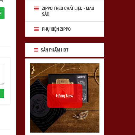
ZIPPO THEO CHẤT LIỆU - MÀU
M
SẮC
PHỤ KIỆN ZIPPO
SẢN PHẨM HOT
Hàng New