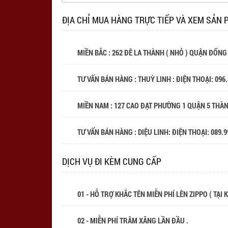
ĐỊA CHỈ MUA HÀNG TRỰC TIẾP VÀ XEM SẢN 
MIỀN BẮC : 262 ĐÊ LA THÀNH ( NHỎ ) QUẬN ĐỐNG
TƯ VẤN BÁN HÀNG : THUỲ LINH : ĐIỆN THOẠI:
096
MIỀN NAM : 127 CAO ĐẠT PHƯỜNG 1 QUẬN 5 THÀ
TƯ VẤN BÁN HÀNG : DIỆU LINH: ĐIỆN THOẠI:
089.9
DỊCH VỤ ĐI KÈM CUNG CẤP
01 - HỖ TRỢ KHẮC TÊN MIỄN PHÍ LÊN ZIPPO ( TẠI
02 - MIỄN PHÍ TRÂM XĂNG LẦN ĐẦU .