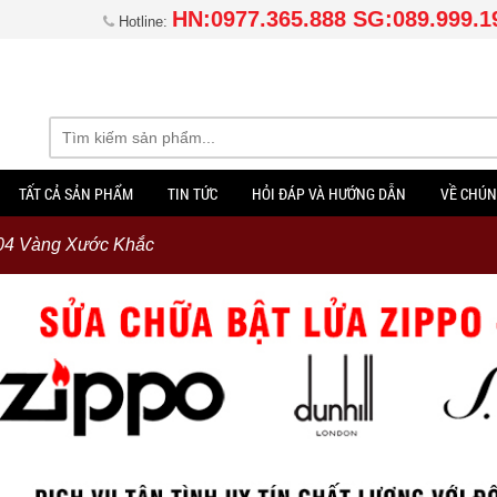
HN:0977.365.888 SG:089.999.1
Hotline:
TẤT CẢ SẢN PHẨM
TIN TỨC
HỎI ĐÁP VÀ HƯỚNG DẪN
VỀ CHÚN
04 Vàng Xước Khắc