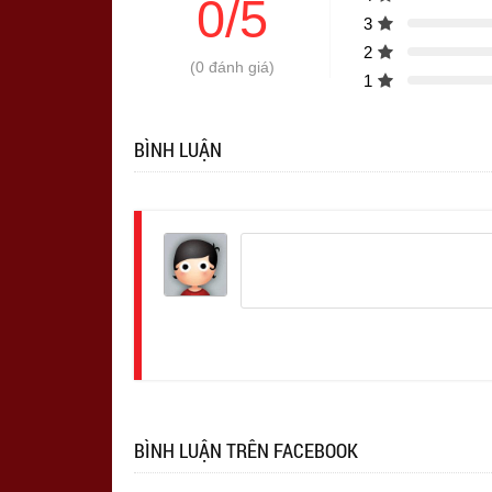
0/5
3
2
(0 đánh giá)
1
BÌNH LUẬN
Đăng
nhập
BÌNH LUẬN TRÊN FACEBOOK