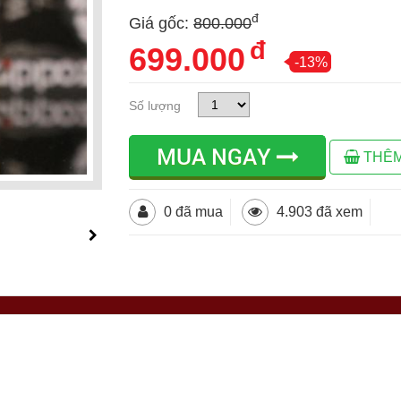
đ
Giá gốc:
800.000
đ
699.000
-13%
Số lượng
MUA NGAY
THÊM
0 đã mua
4.903 đã xem