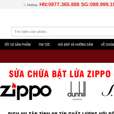
HN:0977.365.888 SG:089.999.1
Hotline:
TẤT CẢ SẢN PHẨM
TIN TỨC
HỎI ĐÁP VÀ HƯỚNG DẪN
VỀ CHÚN