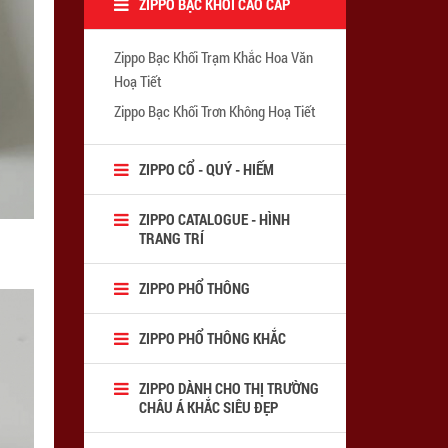
ZIPPO BẠC KHỐI CAO CẤP
Zippo Bạc Khối Trạm Khắc Hoa Văn
Hoạ Tiết
Zippo Bạc Khối Trơn Không Hoạ Tiết
ZIPPO CỔ - QUÝ - HIẾM
ZIPPO CATALOGUE - HÌNH
TRANG TRÍ
ZIPPO PHỔ THÔNG
ZIPPO PHỔ THÔNG KHẮC
ZIPPO DÀNH CHO THỊ TRƯỜNG
CHÂU Á KHẮC SIÊU ĐẸP