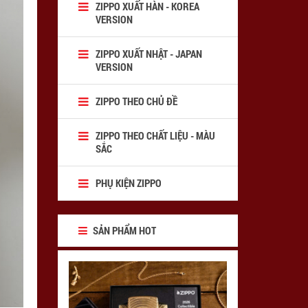
ZIPPO XUẤT HÀN - KOREA
VERSION
ZIPPO XUẤT NHẬT - JAPAN
VERSION
ZIPPO THEO CHỦ ĐỀ
ZIPPO THEO CHẤT LIỆU - MÀU
SẮC
PHỤ KIỆN ZIPPO
SẢN PHẨM HOT