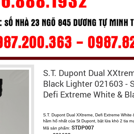
S.T. Dupont Dual XXtrem
Black Lighter 021603 - 
Defi Extreme White & Bl
S.T. Dupont Dual XXtreme, Defi Extreme White &
hầm hố nhất của St Dupont, bật lửa khò 2 tia m
STDP007
Mã sản phẩm: