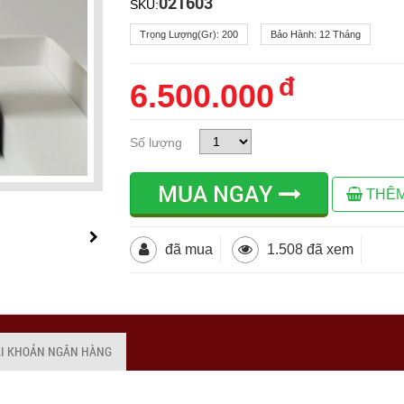
021603
SKU:
Trọng Lượng(gr):
200
Bảo Hành:
12 Tháng
đ
6.500.000
Số lượng
MUA NGAY
THÊM
đã mua
1.508 đã xem
ÀI KHOẢN NGÂN HÀNG