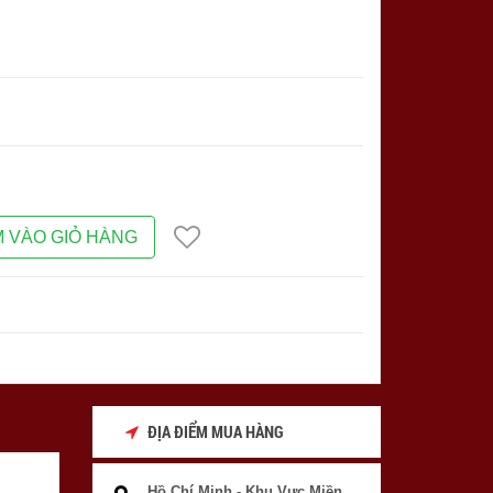
 VÀO GIỎ HÀNG
ĐỊA ĐIỂM MUA HÀNG
Hồ Chí Minh - Khu Vực Miền