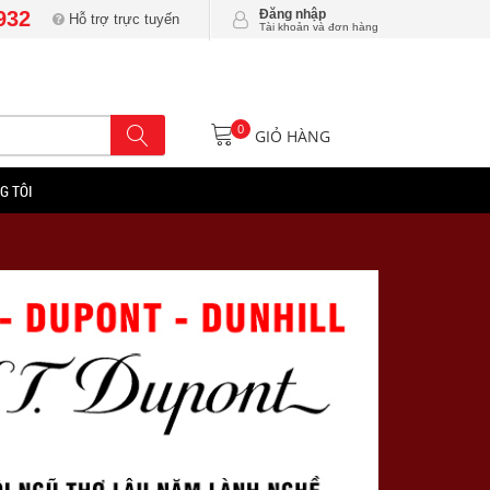
932
Đăng nhập
Hỗ trợ trực tuyến
Tài khoản và đơn hàng
0
GIỎ HÀNG
G TÔI