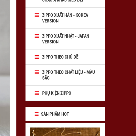
ZIPPO XUẤT HÀN - KOREA
VERSION
ZIPPO XUẤT NHẬT - JAPAN
VERSION
ZIPPO THEO CHỦ ĐỀ
ZIPPO THEO CHẤT LIỆU - MÀU
SẮC
PHỤ KIỆN ZIPPO
SẢN PHẨM HOT