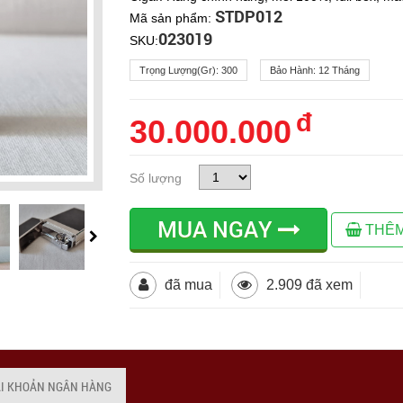
STDP012
Mã sản phẩm:
023019
SKU:
Trọng Lượng(gr):
300
Bảo Hành:
12 Tháng
đ
30.000.000
Số lượng
MUA NGAY
THÊM
đã mua
2.909 đã xem
ÀI KHOẢN NGÂN HÀNG