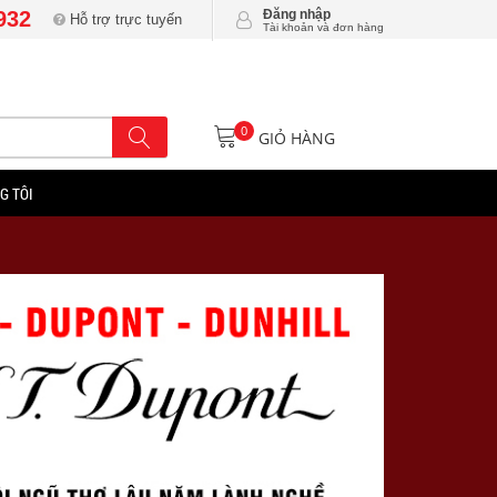
932
Đăng nhập
Hỗ trợ trực tuyến
Tài khoản và đơn hàng
0
GIỎ HÀNG
G TÔI