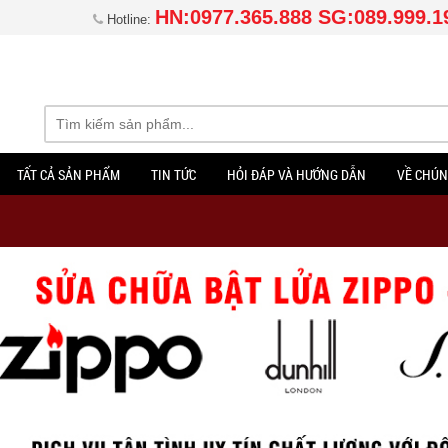
HN:0977.365.888 SG:089.999.1
Hotline:
TẤT CẢ SẢN PHẨM
TIN TỨC
HỎI ĐÁP VÀ HƯỚNG DẪN
VỀ CHÚN