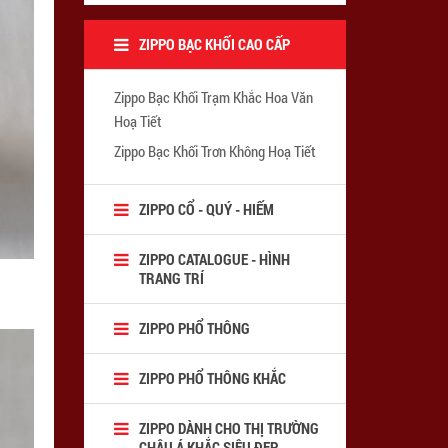
ZIPPO BẠC KHỐI CAO CẤP
Zippo Bạc Khối Trạm Khắc Hoa Văn
Hoạ Tiết
Zippo Bạc Khối Trơn Không Hoạ Tiết
ZIPPO CỔ - QUÝ - HIẾM
ZIPPO CATALOGUE - HÌNH
TRANG TRÍ
ZIPPO PHỔ THÔNG
ZIPPO PHỔ THÔNG KHẮC
ZIPPO DÀNH CHO THỊ TRƯỜNG
CHÂU Á KHẮC SIÊU ĐẸP