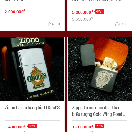
Xuất Năm 2006
đ
-5%
đ
2.000.000
5.300.000
đ
5.550.000
4.613
8.280
Zippo La mã hãng bia O'Doul'S
Zippo La mã màu đen khắc
biểu tượng Gold Wing Road
Riders
-22%
-15%
đ
đ
1.400.000
1.700.000