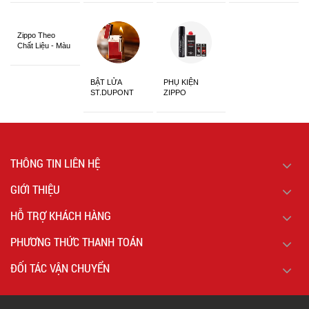
Siêu Đẹp
Zippo Theo
Chất Liệu - Màu
Sắc
BẬT LỬA
PHỤ KIỆN
ST.DUPONT
ZIPPO
CHÍNH HÃNG
THÔNG TIN LIÊN HỆ
GIỚI THIỆU
HỖ TRỢ KHÁCH HÀNG
PHƯƠNG THỨC THANH TOÁN
ĐỐI TÁC VẬN CHUYỂN