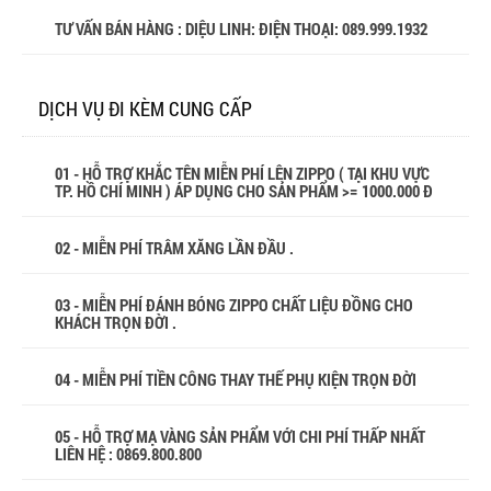
TƯ VẤN BÁN HÀNG : DIỆU LINH: ĐIỆN THOẠI:
089.999.1932
DỊCH VỤ ĐI KÈM CUNG CẤP
01 - HỖ TRỢ KHẮC TÊN MIỄN PHÍ LÊN ZIPPO ( TẠI KHU VỰC
TP. HỒ CHÍ MINH ) ÁP DỤNG CHO SẢN PHẨM >= 1000.000 Đ
02 - MIỄN PHÍ TRÂM XĂNG LẦN ĐẦU .
03 - MIỄN PHÍ ĐÁNH BÓNG ZIPPO CHẤT LIỆU ĐỒNG CHO
KHÁCH TRỌN ĐỜI .
04 - MIỄN PHÍ TIỀN CÔNG THAY THẾ PHỤ KIỆN TRỌN ĐỜI
05 - HỖ TRỢ MẠ VÀNG SẢN PHẨM VỚI CHI PHÍ THẤP NHẤT
LIÊN HỆ : 0869.800.800