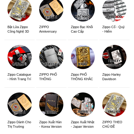
ZIPPO
Zippo Bạc Khối
Zippo Cổ - Quý
Bật Lửa Zippo
Anniversary
Cao Cấp
- Hiếm
Công Nghệ 3D
Edition
Sắc Nét
Zippo Catalogue
ZIPPO PHỔ
Zippo PHỔ
Zippo Harley
- Hình Trang Trí
THÔNG
THÔNG KHẮC
Davidson
Zippo Dành Cho
Zippo Xuất Hàn
Zippo Xuất Nhật
ZIPPO THEO
Thị Trường
- Korea Version
- Japan Version
CHỦ ĐỀ
Châu Á Khắc