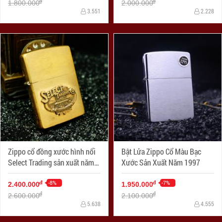
đ
đ
1.800.000
2.000.000
3.551
2.228
Zippo cổ đồng xước hình nổi
Bật Lửa Zippo Cổ Màu Bạc
Select Trading sản xuất năm
Xước Sản Xuất Năm 1997
X-1994
-8%
-7%
đ
đ
2.400.000
1.950.000
đ
đ
2.600.000
2.100.000
5.638
4.555