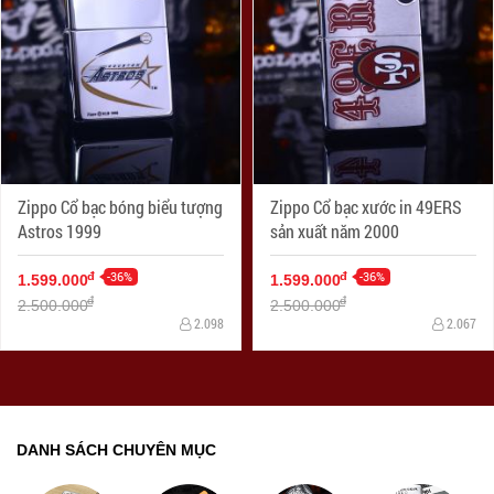
Zippo Cổ bạc bóng biểu tượng
Zippo Cổ bạc xước in 49ERS
Astros 1999
sản xuất năm 2000
-36%
-36%
đ
đ
1.599.000
1.599.000
đ
đ
2.500.000
2.500.000
2.098
2.067
DANH SÁCH CHUYÊN MỤC