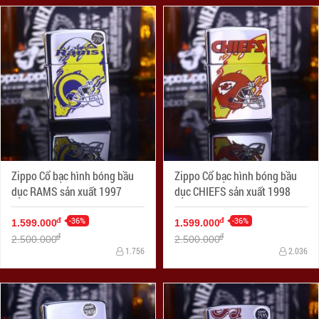
Zippo Cổ bạc hình bóng bầu
Zippo Cổ bạc hình bóng bầu
dục RAMS sản xuất 1997
dục CHIEFS sản xuất 1998
-36%
-36%
đ
đ
1.599.000
1.599.000
đ
đ
2.500.000
2.500.000
1.756
2.036