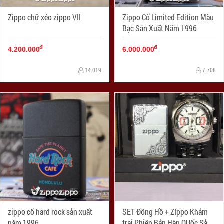
Zippo chữ xéo zippo VII
Zippo Cổ Limited Edition Màu
Bạc Sản Xuất Năm 1996
đ
đ
4.200.000
6.000.000
14.019
7.708
zippo cổ hard rock sản xuất
SET Đồng Hồ + ZIppo Khảm
năm 1996
trai Phiên Bản Hàn QUốc Sản