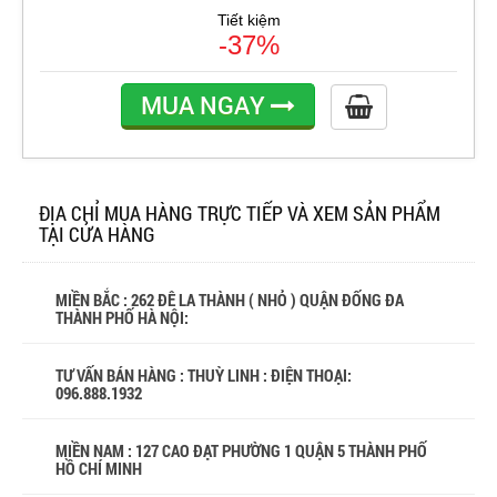
Tiết kiệm
-37%
MUA NGAY
ĐỊA CHỈ MUA HÀNG TRỰC TIẾP VÀ XEM SẢN PHẨM
TẠI CỬA HÀNG
MIỀN BẮC : 262 ĐÊ LA THÀNH ( NHỎ ) QUẬN ĐỐNG ĐA
THÀNH PHỐ HÀ NỘI:
TƯ VẤN BÁN HÀNG : THUỲ LINH : ĐIỆN THOẠI:
096.888.1932
MIỀN NAM : 127 CAO ĐẠT PHƯỜNG 1 QUẬN 5 THÀNH PHỐ
HỒ CHÍ MINH