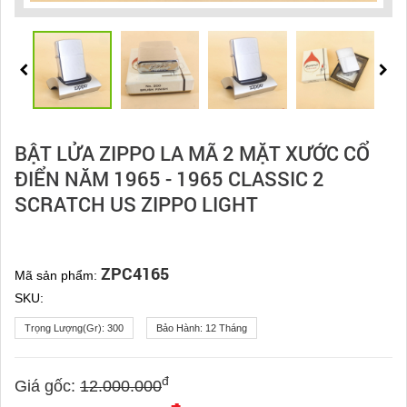
BẬT LỬA ZIPPO LA MÃ 2 MẶT XƯỚC CỔ
ĐIỂN NĂM 1965 - 1965 CLASSIC 2
SCRATCH US ZIPPO LIGHT
ZPC4165
Mã sản phẩm:
SKU:
Trọng Lượng(gr):
300
Bảo Hành:
12 Tháng
đ
Giá gốc:
12.000.000