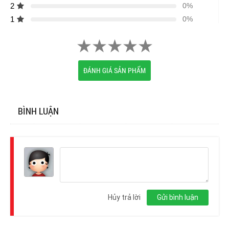
2
0%
1
0%
ĐÁNH GIÁ SẢN PHẨM
BÌNH LUẬN
Đăng
nhập
Hủy trả lời
Gửi bình luận