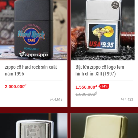
zippo cổ hard rock sản xuất
Bật lửa zippo cổ logo tem
năm 1996
hình chim XIII (1997)
đ
-14%
đ
2.000.000
1.550.000
đ
1.800.000
4.613
4.423