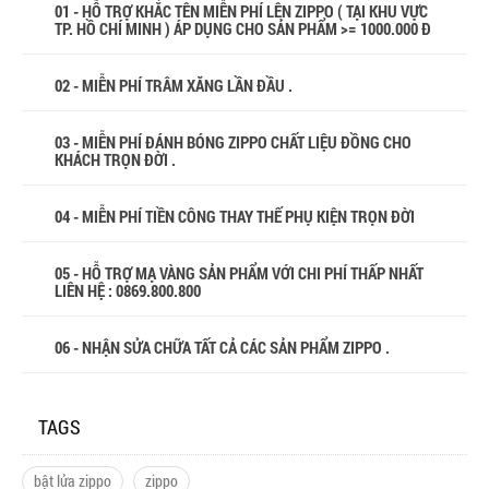
01 - HỖ TRỢ KHẮC TÊN MIỄN PHÍ LÊN ZIPPO ( TẠI KHU VỰC
TP. HỒ CHÍ MINH ) ÁP DỤNG CHO SẢN PHẨM >= 1000.000 Đ
02 - MIỄN PHÍ TRÂM XĂNG LẦN ĐẦU .
03 - MIỄN PHÍ ĐÁNH BÓNG ZIPPO CHẤT LIỆU ĐỒNG CHO
KHÁCH TRỌN ĐỜI .
04 - MIỄN PHÍ TIỀN CÔNG THAY THẾ PHỤ KIỆN TRỌN ĐỜI
05 - HỖ TRỢ MẠ VÀNG SẢN PHẨM VỚI CHI PHÍ THẤP NHẤT
LIÊN HỆ : 0869.800.800
06 - NHẬN SỬA CHỮA TẤT CẢ CÁC SẢN PHẨM ZIPPO .
TAGS
bật lửa zippo
zippo