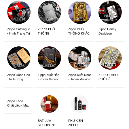
Zippo Catalogue
ZIPPO PHỔ
Zippo PHỔ
Zippo Harley
- Hình Trang Trí
THÔNG
THÔNG KHẮC
Davidson
Zippo Dành Cho
Zippo Xuất Hàn
Zippo Xuất Nhật
ZIPPO THEO
Thị Trường
- Korea Version
- Japan Version
CHỦ ĐỀ
Châu Á Khắc
Siêu Đẹp
Zippo Theo
Chất Liệu - Màu
Sắc
BẬT LỬA
PHỤ KIỆN
ST.DUPONT
ZIPPO