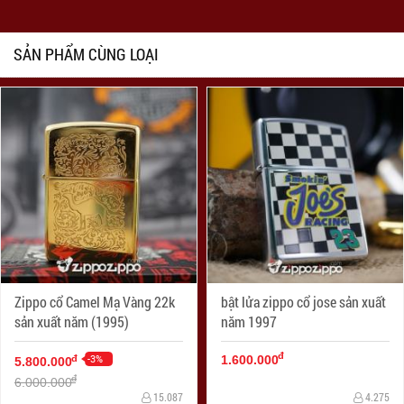
SẢN PHẨM CÙNG LOẠI
Zippo cổ Camel Mạ Vàng 22k
bật lửa zippo cổ jose sản xuất
sản xuất năm (1995)
năm 1997
đ
-3%
đ
1.600.000
5.800.000
đ
6.000.000
15.087
4.275