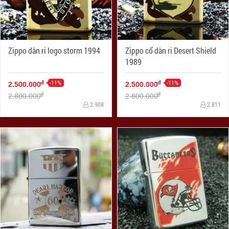
Zippo dàn ri logo storm 1994
Zippo cổ dàn ri Desert Shield
1989
-11%
-11%
đ
đ
2.500.000
2.500.000
đ
đ
2.800.000
2.800.000
2.908
2.811