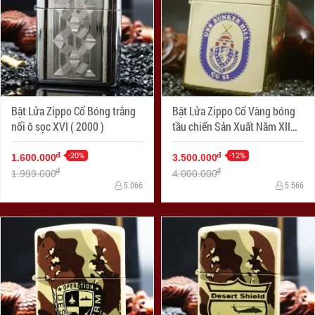
Bật Lửa Zippo Cổ Bóng trắng
Bật Lửa Zippo Cổ Vàng bóng
nổi ô sọc XVI ( 2000 )
tầu chiến Sản Xuất Năm XII
(1996 )
-20%
-12%
đ
đ
1.600.000
3.500.000
đ
đ
1.999.000
4.000.000
5.066
5.566