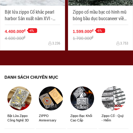
Bật lửa zippo Cổ khắc pearl
Zippo cổ mầu bạc có hình mũ
harbor Sản xuất năm XVI -
bóng bầu dục buccaneer viền
2000
đỏ
-4%
-6%
đ
đ
4.400.000
1.599.000
đ
đ
4.600.000
1.700.000
3.236
3.753
DANH SÁCH CHUYÊN MỤC
ZIPPO
Zippo Bạc Khối
Zippo Cổ - Quý
Bật Lửa Zippo
Anniversary
Cao Cấp
- Hiếm
Công Nghệ 3D
Edition
Sắc Nét