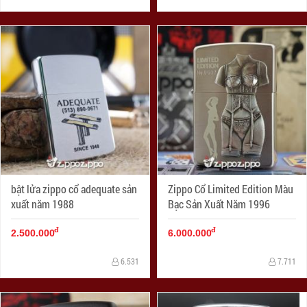
bật lửa zippo cổ adequate sản
Zippo Cổ Limited Edition Màu
xuất năm 1988
Bạc Sản Xuất Năm 1996
đ
đ
2.500.000
6.000.000
6.531
7.711