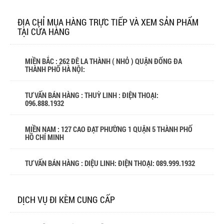
ĐỊA CHỈ MUA HÀNG TRỰC TIẾP VÀ XEM SẢN PHẨM
TẠI CỬA HÀNG
MIỀN BẮC : 262 ĐÊ LA THÀNH ( NHỎ ) QUẬN ĐỐNG ĐA
THÀNH PHỐ HÀ NỘI:
TƯ VẤN BÁN HÀNG : THUỲ LINH : ĐIỆN THOẠI:
096.888.1932
MIỀN NAM : 127 CAO ĐẠT PHƯỜNG 1 QUẬN 5 THÀNH PHỐ
HỒ CHÍ MINH
TƯ VẤN BÁN HÀNG : DIỆU LINH: ĐIỆN THOẠI:
089.999.1932
DỊCH VỤ ĐI KÈM CUNG CẤP