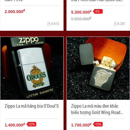
Xuất Năm 2006
đ
-5%
đ
2.000.000
5.300.000
đ
5.550.000
4.613
8.287
Zippo La mã hãng bia O'Doul'S
Zippo La mã màu đen khắc
biểu tượng Gold Wing Road
Riders
-22%
-15%
đ
đ
1.400.000
1.700.000