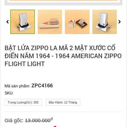
BẬT LỬA ZIPPO LA MÃ 2 MẶT XƯỚC CỔ
ĐIỂN NĂM 1964 - 1964 AMERICAN ZIPPO
FLIGHT LIGHT
ZPC4166
Mã sản phẩm:
SKU:
Trọng Lượng(gr):
300
Bảo Hành:
12 Tháng
đ
Giá gốc:
13.000.000