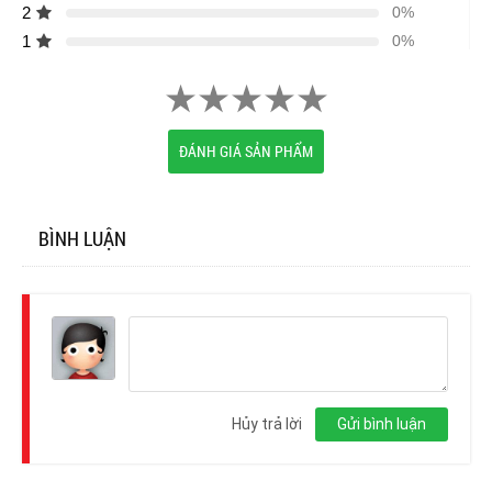
2
0%
1
0%
ĐÁNH GIÁ SẢN PHẨM
BÌNH LUẬN
Đăng
nhập
Hủy trả lời
Gửi bình luận