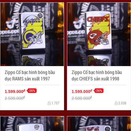
Zippo Cổ bạc hình bóng bầu
Zippo Cổ bạc hình bóng bầu
dục RAMS sản xuất 1997
dục CHIEFS sản xuất 1998
-36%
-36%
đ
đ
1.599.000
1.599.000
đ
đ
2.500.000
2.500.000
1.757
2.038