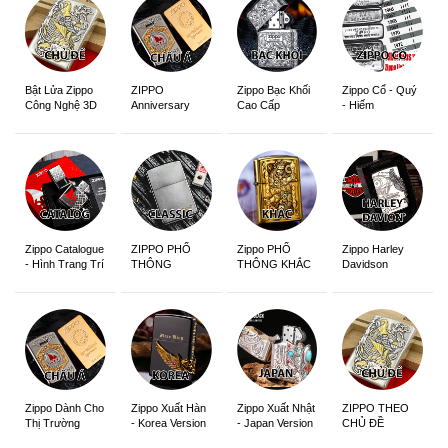
ZIPPO
Zippo Bạc Khối
Zippo Cổ - Quý
Bật Lửa Zippo
Anniversary
Cao Cấp
- Hiếm
Công Nghệ 3D
Edition
Sắc Nét
Zippo Catalogue
ZIPPO PHỔ
Zippo PHỔ
Zippo Harley
- Hình Trang Trí
THÔNG
THÔNG KHẮC
Davidson
Zippo Dành Cho
Zippo Xuất Hàn
Zippo Xuất Nhật
ZIPPO THEO
Thị Trường
- Korea Version
- Japan Version
CHỦ ĐỀ
Châu Á Khắc