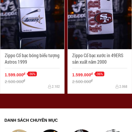
Zippo Cổ bạc bóng biểu tượng
Zippo Cổ bạc xước in 49ERS
Astros 1999
sản xuất năm 2000
-36%
-36%
đ
đ
1.599.000
1.599.000
đ
đ
2.500.000
2.500.000
2.102
2.068
DANH SÁCH CHUYÊN MỤC