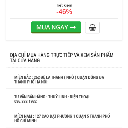
Tiết kiệm
-46%
MUA NGAY
ĐỊA CHỈ MUA HÀNG TRỰC TIẾP VÀ XEM SẢN PHẨM
TẠI CỬA HÀNG
MIỀN BẮC : 262 ĐÊ LA THÀNH ( NHỎ ) QUẬN ĐỐNG ĐA
THÀNH PHỐ HÀ NỘI:
TƯ VẤN BÁN HÀNG : THUỲ LINH : ĐIỆN THOẠI:
096.888.1932
MIỀN NAM : 127 CAO ĐẠT PHƯỜNG 1 QUẬN 5 THÀNH PHỐ
HỒ CHÍ MINH