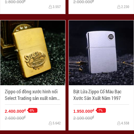
đ
đ
1.800.000
2.000.000
3.557
2.230
Zippo cổ đồng xước hình nổi
Bật Lửa Zippo Cổ Màu Bạc
Select Trading sản xuất năm
Xước Sản Xuất Năm 1997
X-1994
-8%
-7%
đ
đ
2.400.000
1.950.000
đ
đ
2.600.000
2.100.000
5.642
4.558