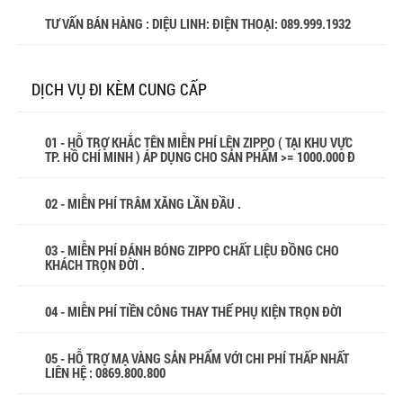
TƯ VẤN BÁN HÀNG : DIỆU LINH: ĐIỆN THOẠI:
089.999.1932
DỊCH VỤ ĐI KÈM CUNG CẤP
01 - HỖ TRỢ KHẮC TÊN MIỄN PHÍ LÊN ZIPPO ( TẠI KHU VỰC
TP. HỒ CHÍ MINH ) ÁP DỤNG CHO SẢN PHẨM >= 1000.000 Đ
02 - MIỄN PHÍ TRÂM XĂNG LẦN ĐẦU .
03 - MIỄN PHÍ ĐÁNH BÓNG ZIPPO CHẤT LIỆU ĐỒNG CHO
KHÁCH TRỌN ĐỜI .
04 - MIỄN PHÍ TIỀN CÔNG THAY THẾ PHỤ KIỆN TRỌN ĐỜI
05 - HỖ TRỢ MẠ VÀNG SẢN PHẨM VỚI CHI PHÍ THẤP NHẤT
LIÊN HỆ : 0869.800.800