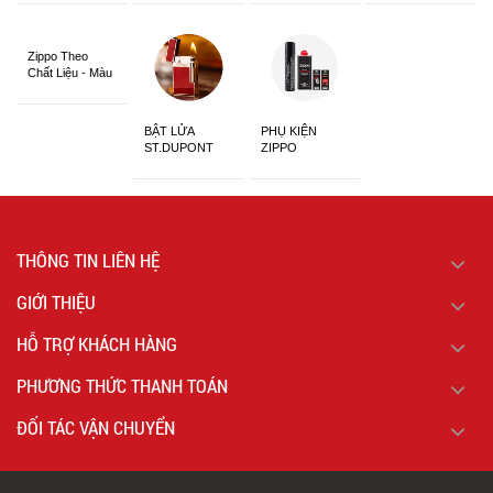
Siêu Đẹp
Zippo Theo
Chất Liệu - Màu
Sắc
BẬT LỬA
PHỤ KIỆN
ST.DUPONT
ZIPPO
CHÍNH HÃNG
THÔNG TIN LIÊN HỆ
GIỚI THIỆU
HỖ TRỢ KHÁCH HÀNG
PHƯƠNG THỨC THANH TOÁN
ĐỐI TÁC VẬN CHUYỂN