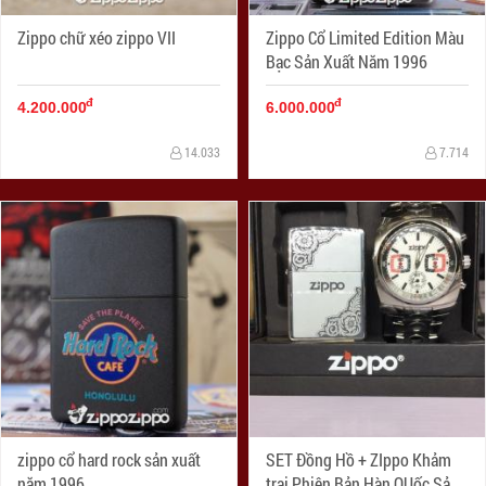
Zippo chữ xéo zippo VII
Zippo Cổ Limited Edition Màu
Bạc Sản Xuất Năm 1996
đ
đ
4.200.000
6.000.000
14.033
7.714
zippo cổ hard rock sản xuất
SET Đồng Hồ + ZIppo Khảm
năm 1996
trai Phiên Bản Hàn QUốc Sản