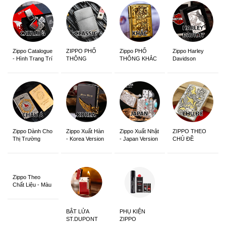
Zippo Catalogue
ZIPPO PHỔ
Zippo PHỔ
Zippo Harley
- Hình Trang Trí
THÔNG
THÔNG KHẮC
Davidson
Zippo Dành Cho
Zippo Xuất Hàn
Zippo Xuất Nhật
ZIPPO THEO
Thị Trường
- Korea Version
- Japan Version
CHỦ ĐỀ
Châu Á Khắc
Siêu Đẹp
Zippo Theo
Chất Liệu - Màu
Sắc
BẬT LỬA
PHỤ KIỆN
ST.DUPONT
ZIPPO