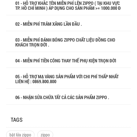
01 - HỖ TRỢ KHẮC TÊN MIỄN PHÍ LÊN ZIPPO ( TẠI KHU VỰC
TP. HỒ CHÍ MINH ) ÁP DỤNG CHO SẢN PHẨM >= 1000.000 Đ
02 - MIỄN PHÍ TRÂM XĂNG LẦN ĐẦU .
03 - MIỄN PHÍ ĐÁNH BÓNG ZIPPO CHẤT LIỆU ĐỒNG CHO
KHÁCH TRỌN ĐỜI .
04 - MIỄN PHÍ TIỀN CÔNG THAY THẾ PHỤ KIỆN TRỌN ĐỜI
05 - HỖ TRỢ MẠ VÀNG SẢN PHẨM VỚI CHI PHÍ THẤP NHẤT
LIÊN HỆ : 0869.800.800
06 - NHẬN SỬA CHỮA TẤT CẢ CÁC SẢN PHẨM ZIPPO .
TAGS
bật lửa zippo
zippo