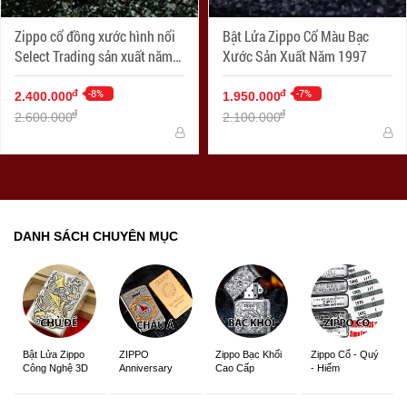
Zippo cổ đồng xước hình nổi
Bật Lửa Zippo Cổ Màu Bạc
Select Trading sản xuất năm
Xước Sản Xuất Năm 1997
X-1994
-8%
-7%
đ
đ
2.400.000
1.950.000
đ
đ
2.600.000
2.100.000
DANH SÁCH CHUYÊN MỤC
ZIPPO
Zippo Bạc Khối
Zippo Cổ - Quý
Bật Lửa Zippo
Anniversary
Cao Cấp
- Hiếm
Công Nghệ 3D
Edition
Sắc Nét