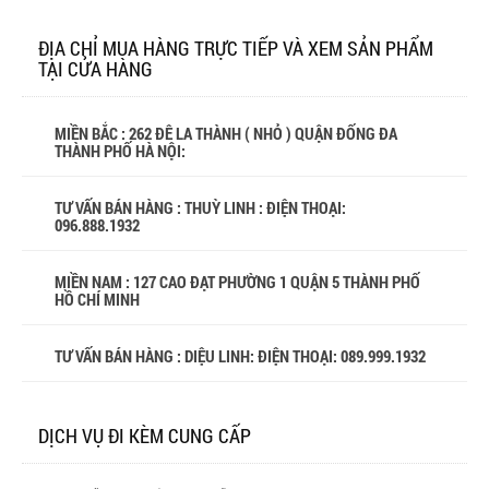
ĐỊA CHỈ MUA HÀNG TRỰC TIẾP VÀ XEM SẢN PHẨM
TẠI CỬA HÀNG
MIỀN BẮC : 262 ĐÊ LA THÀNH ( NHỎ ) QUẬN ĐỐNG ĐA
THÀNH PHỐ HÀ NỘI:
TƯ VẤN BÁN HÀNG : THUỲ LINH : ĐIỆN THOẠI:
096.888.1932
MIỀN NAM : 127 CAO ĐẠT PHƯỜNG 1 QUẬN 5 THÀNH PHỐ
HỒ CHÍ MINH
TƯ VẤN BÁN HÀNG : DIỆU LINH: ĐIỆN THOẠI:
089.999.1932
DỊCH VỤ ĐI KÈM CUNG CẤP