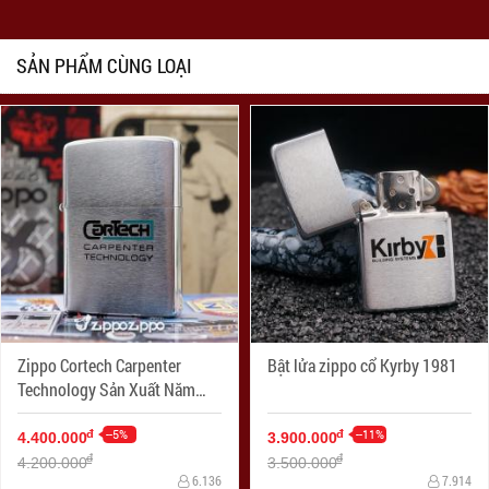
SẢN PHẨM CÙNG LOẠI
Zippo Cortech Carpenter
Bật lửa zippo cổ Kyrby 1981
Technology Sản Xuất Năm
1977
--5%
--11%
đ
đ
4.400.000
3.900.000
đ
đ
4.200.000
3.500.000
6.136
7.914