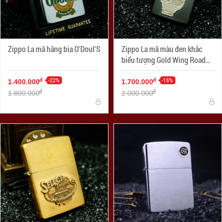
Zippo La mã hãng bia O'Doul'S
Zippo La mã màu đen khắc
biểu tượng Gold Wing Road
Riders
-22%
-15%
đ
đ
1.400.000
1.700.000
đ
đ
1.800.000
2.000.000