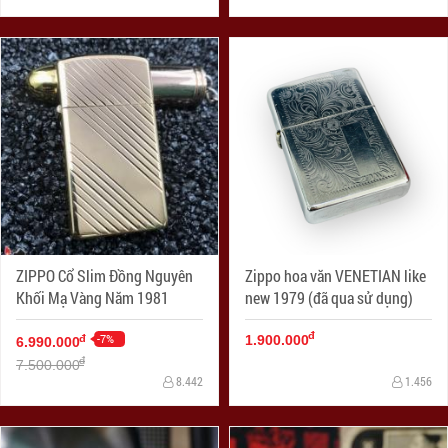
ZIPPO Cổ Slim Đồng Nguyên
Zippo hoa văn VENETIAN like
Khối Mạ Vàng Năm 1981
new 1979 (đã qua sử dụng)
đ
-7%
đ
1.900.000
6.990.000
đ
7.500.000
8.442
1.456