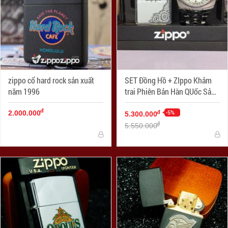
zippo cổ hard rock sản xuất
SET Đồng Hồ + ZIppo Khảm
năm 1996
trai Phiên Bản Hàn QUốc Sản
Xuất Năm 2006
đ
-5%
đ
2.000.000
5.300.000
đ
5.550.000