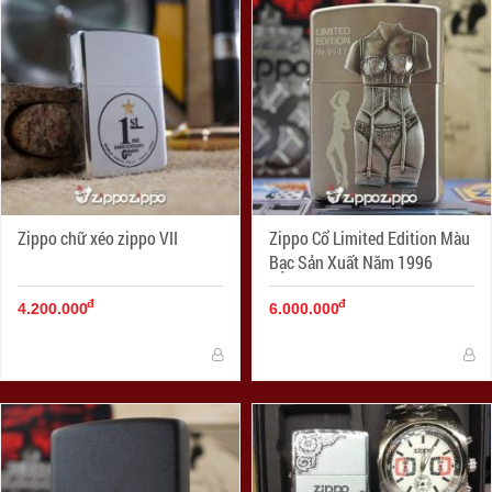
Zippo chữ xéo zippo VII
Zippo Cổ Limited Edition Màu
Bạc Sản Xuất Năm 1996
đ
đ
4.200.000
6.000.000