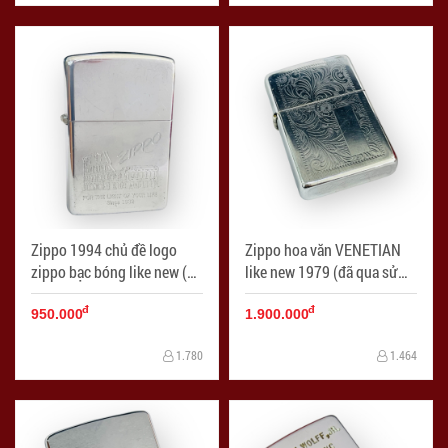
Zippo 1994 chủ đề logo
Zippo hoa văn VENETIAN
zippo bạc bóng like new (đã
like new 1979 (đã qua sử
qua sử dụng) - Mã SP:
dụng) - Mã SP: ZPC4257-5
đ
đ
ZPC4257-4
950.000
1.900.000
1.780
1.464