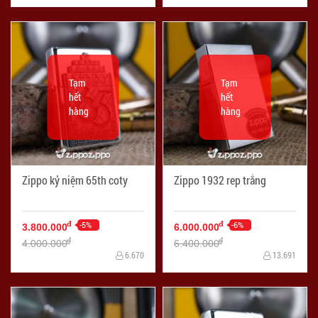
Tạm
Tạm
hết
hết
hàng
hàng
Zippo kỷ niệm 65th coty
Zippo 1932 rep trắng
-5%
-6%
đ
đ
3.800.000
6.000.000
đ
đ
4.000.000
6.400.000
6.670
13.691