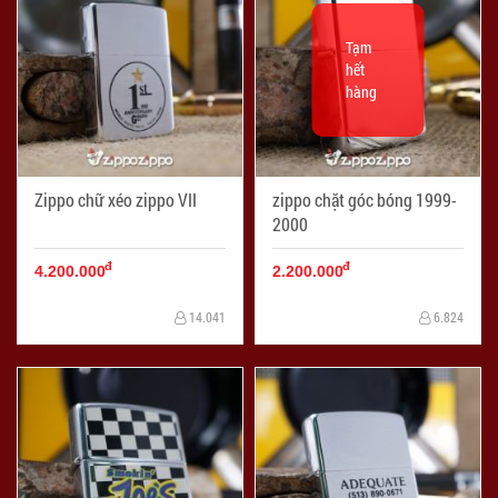
Tạm
hết
hàng
Zippo chữ xéo zippo VII
zippo chặt góc bóng 1999-
2000
đ
đ
4.200.000
2.200.000
14.041
6.824