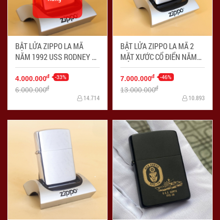
BẬT LỬA ZIPPO LA MÃ
BẬT LỬA ZIPPO LA MÃ 2
NĂM 1992 USS RODNEY M
MẶT XƯỚC CỔ ĐIỂN NĂM
DAVIS FFG-60 - Mã SP:
1964 - Mã SP: ZPC4166
ZPC4155
-33%
-46%
đ
đ
4.000.000
7.000.000
đ
đ
6.000.000
13.000.000
14.714
10.893