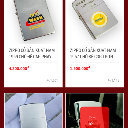
ZIPPO CỎ SẢN XUẤT NĂM
ZIPPO CỔ SẢN XUẤT NĂM
1969 CHỦ ĐỀ CAR PHAY
1967 CHỦ ĐỀ CDR TRƠN
XƯỚC - Mã SP: ZPC4257-6
BÓNG LIKE NEW ( đã qua sử
đ
đ
dụng) - Mã SP: ZPC4257-7
4.200.000
1.900.000
1.001
1.145
Tạm
hết