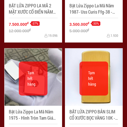
BẬT LỬA ZIPPO LA MÃ 2
Bật Lửa Zippo La Mã Năm
MẶT XƯỚC CỔ ĐIỂN NĂM
1987- Uss Curis Ffg-38 -
1965 - Mã SP: ZPC4165
Mã SP: ZPC4147
-37%
-30%
đ
đ
7.500.000
3.500.000
đ
đ
12.000.000
5.000.000
19.096
1.930
Tạm
Tạm
hết
hết
hàng
hàng
Bật Lửa Zippo La Mã Năm
BẬT LỬA ZIPPO BẢN SLIM
1975 - Hình Tròn Tam Giác -
CỔ XƯỚC BỌC VÀNG 10K -
Mã SP: ZPC4145
Mã SP: ZPC4167