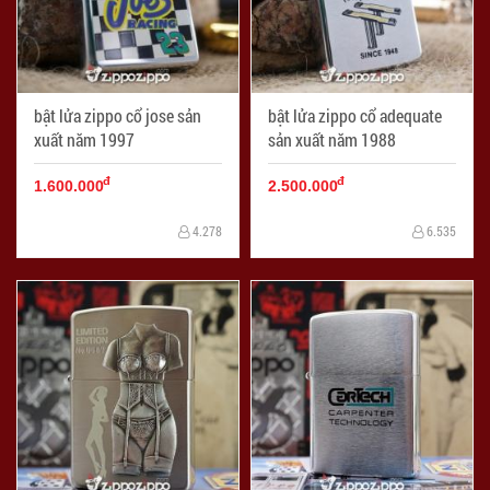
bật lửa zippo cổ jose sản
bật lửa zippo cổ adequate
xuất năm 1997
sản xuất năm 1988
đ
đ
1.600.000
2.500.000
4.278
6.535