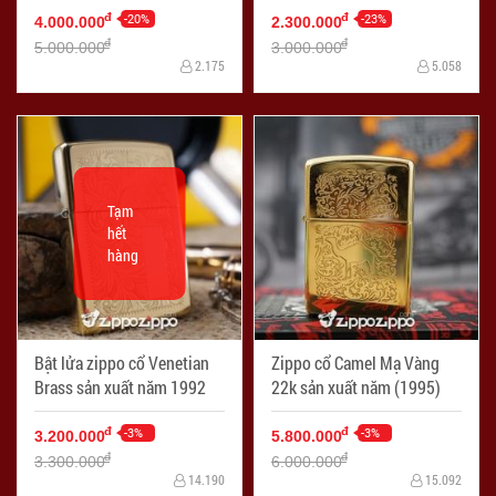
-20%
-23%
đ
đ
4.000.000
2.300.000
đ
đ
5.000.000
3.000.000
2.175
5.058
Tạm
hết
hàng
Bật lửa zippo cổ Venetian
Zippo cổ Camel Mạ Vàng
Brass sản xuất năm 1992
22k sản xuất năm (1995)
-3%
-3%
đ
đ
3.200.000
5.800.000
đ
đ
3.300.000
6.000.000
14.190
15.092