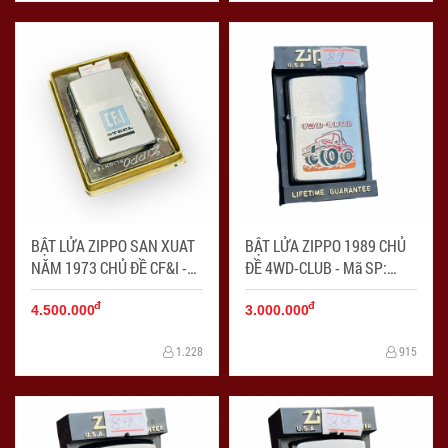
BẬT LỬA ZIPPO SAN XUAT
BẬT LỬA ZIPPO 1989 CHỦ
NĂM 1973 CHỦ ĐỀ CF&I -
ĐỀ 4WD-CLUB - Mã SP:
Mã SP: ZPC4211
ZPC4212
đ
đ
4.500.000
3.000.000
1.228
915