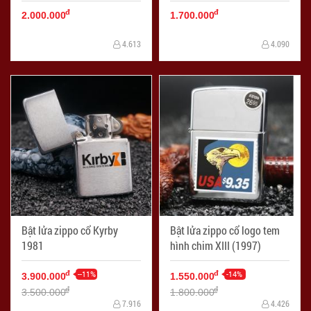
năm 1997
đ
đ
2.000.000
1.700.000
4.613
4.090
Bật lửa zippo cổ Kyrby
Bật lửa zippo cổ logo tem
1981
hình chim XIII (1997)
--11%
-14%
đ
đ
3.900.000
1.550.000
đ
đ
3.500.000
1.800.000
7.916
4.426