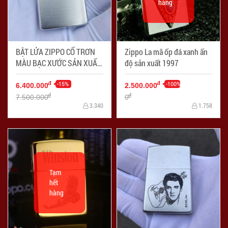
hàng
BẬT LỬA ZIPPO CỔ TRƠN
Zippo La mã ốp đá xanh ấn
MÀU BẠC XƯỚC SẢN XUẤT
độ sản xuất 1997
NĂM 1958
-15%
-100%
đ
đ
6.400.000
2.500.000
đ
đ
7.500.000
0
3.340
1.758
Tạm
hết
hàng