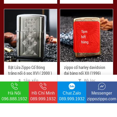
Tạm
hết
hàng
Bật Lửa Zippo Cổ Bóng
zippo cổ harley davidsion
trắng nổi ô sọc XVI ( 2000 )
đại bàng nổi XII (1996)
Sắp xếp
Bộ lọc
-20%
-11%
đ
đ
1.600.000
4.000.000
đ
đ
1.999.000
4.500.000
Hà Nội
Hồ Chí Minh
Chat Zalo
Messenger
5.069
7.821
096.888.1932
089.999.1932
089.999.1932
zippozippo.com