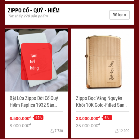
ZIPPO CỔ - QUÝ - HIẾM
Bộ lọc
Tìm thấy 278 sản phẩm
Tạm
hết
hàng
Bật Lửa Zippo Đời Cổ Quý
Zippo Bọc Vàng Nguyên
Hiếm Replica 1932 Sản
Khối 10K Gold-Filled Sản
Xuất Năm 1998 Huy Hiệu
Xuất Năm 1960s - Mã SP:
Vương Quốc Anh - Mã SP:
-19%
ZPC3794
-6%
đ
đ
6.500.000
33.000.000
ZPC3288
đ
đ
8.000.000
35.000.000
7.730
12.099