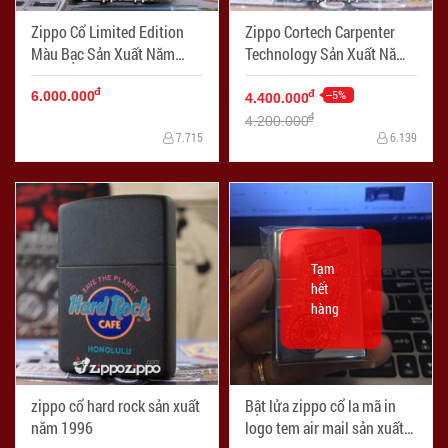
Zippo Cổ Limited Edition
Zippo Cortech Carpenter
Màu Bạc Sản Xuất Năm
Technology Sản Xuất Năm
1996
1977
đ
--5%
đ
6.000.000
4.400.000
đ
4.200.000
7.715
6.139
Tạm
hết
hàng
zippo cổ hard rock sản xuất
Bật lửa zippo cổ la mã in
năm 1996
logo tem air mail sản xuất