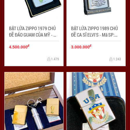
BẬT LỬA ZIPPO 1979 CHỦ
BẬT LỬA ZIPPO 1989 CHỦ
ĐỀ ĐẢO GUAM CỦA MỸ - Mã
ĐỀ CA SĨ ELVI'S - Mã SP:
SP: ZPC4215
ZPC4216
đ
đ
4.500.000
3.000.000
1.479
1.243