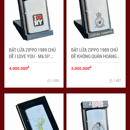
BẬT LỬA ZIPPO 1989 CHỦ
BẬT LỬA ZIPPO 1989 CHỦ
ĐỀ I LOVE YOU - Mã SP:
ĐỀ KHÔNG QUÂN HOÀNG
ZPC4213
GIA - Mã SP: ZPC4214
đ
đ
4.000.000
3.000.000
1.050
1.407