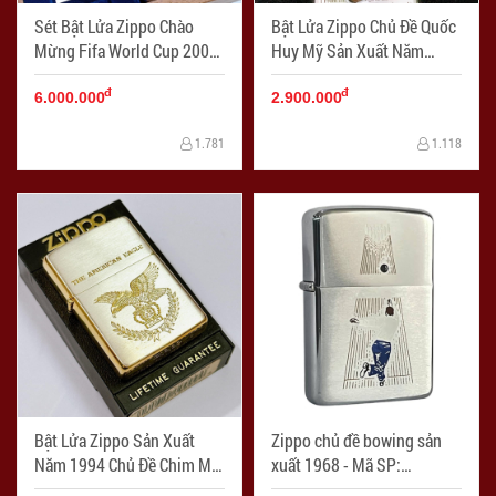
Sét Bật Lửa Zippo Chào
Bật Lửa Zippo Chủ Đề Quốc
Mừng Fifa World Cup 2002
Huy Mỹ Sản Xuất Năm
Sản Xuất năm 1999-2000 -
1996 - Mã SP: ZPC04041
đ
đ
Mã SP: ZPC04039
6.000.000
2.900.000
1.781
1.118
Bật Lửa Zippo Sản Xuất
Zippo chủ đề bowing sản
Năm 1994 Chủ Đề Chim Mỹ
xuất 1968 - Mã SP:
Demi Vàng - Mã SP:
ZPC4257-1