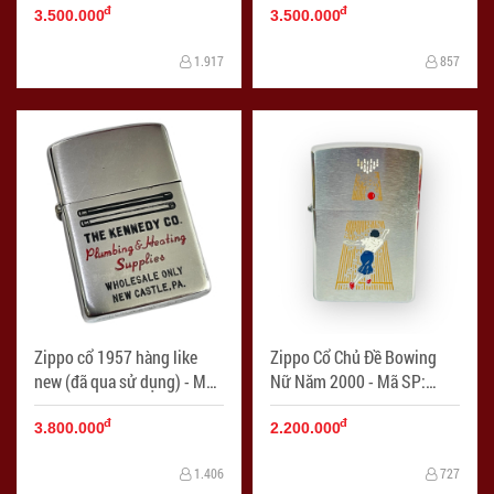
đ
đ
ZPC04042
3.500.000
3.500.000
1.917
857
Zippo cổ 1957 hàng like
Zippo Cổ Chủ Đề Bowing
new (đã qua sử dụng) - Mã
Nữ Năm 2000 - Mã SP:
SP: ZPC4257-2
ZPC4257-3
đ
đ
3.800.000
2.200.000
1.406
727