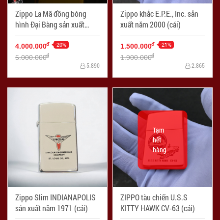
Zippo La Mã đồng bóng
Zippo khắc E.P.E., Inc. sản
hình Đại Bàng sản xuất
xuất năm 2000 (cái)
1992
-20%
-21%
đ
đ
4.000.000
1.500.000
đ
đ
5.000.000
1.900.000
5.890
2.865
Tạm
hết
hàng
Zippo Slim INDIANAPOLIS
ZIPPO tàu chiến U.S.S
sản xuất năm 1971 (cái)
KITTY HAWK CV-63 (cái)