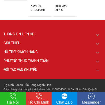
BẬT LỬA
PHỤ KIỆN
ST.DUPONT
ZIPPO
CHÍNH HÃNG
THÔNG TIN LIÊN HỆ
GIỚI THIỆU
HỖ TRỢ KHÁCH HÀNG
PHƯƠNG THỨC THANH TOÁN
ĐỐI TÁC VẬN CHUYỂN
Hộ Kinh Doanh Cửa Hàng Mạnh Linh
Giấy chứng nhận đăng ký kinh doanh số : 41E8034363 Uỷ Ban Nhân Dân Quận 5
Thành Phố Hồ Chí Minh Cấp Lần Đầu Ngày : 07/02/2018.
.
Địa chỉ: 127 Cao Đạt Phường 1 Quận 5 Thành Phố Hồ Chí Minh
Hà Nội
Hồ Chí Minh
Chat Zalo
Messenger