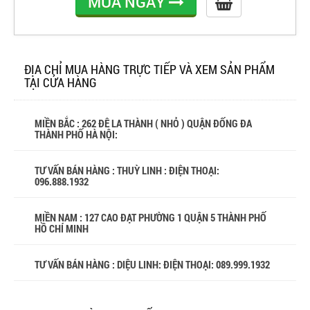
MUA NGAY
ĐỊA CHỈ MUA HÀNG TRỰC TIẾP VÀ XEM SẢN PHẨM
TẠI CỬA HÀNG
MIỀN BẮC : 262 ĐÊ LA THÀNH ( NHỎ ) QUẬN ĐỐNG ĐA
THÀNH PHỐ HÀ NỘI:
TƯ VẤN BÁN HÀNG : THUỲ LINH : ĐIỆN THOẠI:
096.888.1932
MIỀN NAM : 127 CAO ĐẠT PHƯỜNG 1 QUẬN 5 THÀNH PHỐ
HỒ CHÍ MINH
TƯ VẤN BÁN HÀNG : DIỆU LINH: ĐIỆN THOẠI:
089.999.1932