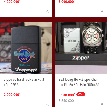
đ
đ
4.200.000
6.000.000
zippo cổ hard rock sản xuất
SET Đồng Hồ + ZIppo Khảm
năm 1996
trai Phiên Bản Hàn QUốc Sản
Xuất Năm 2006
đ
-5%
đ
2.000.000
5.300.000
đ
5.550.000