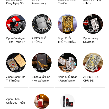
Anniversary
Cao Cấp
- Hiếm
Công Nghệ 3D
Edition
Sắc Nét
Zippo Catalogue
ZIPPO PHỔ
Zippo PHỔ
Zippo Harley
- Hình Trang Trí
THÔNG
THÔNG KHẮC
Davidson
Zippo Dành Cho
Zippo Xuất Hàn
Zippo Xuất Nhật
ZIPPO THEO
Thị Trường
- Korea Version
- Japan Version
CHỦ ĐỀ
Châu Á Khắc
Siêu Đẹp
Zippo Theo
Chất Liệu - Màu
Sắc