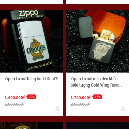
Zippo La mã hãng bia O'Doul'S
Zippo La mã màu đen khắc
biểu tượng Gold Wing Road
Riders
-22%
-15%
đ
đ
1.400.000
1.700.000
đ
đ
1.800.000
2.000.000