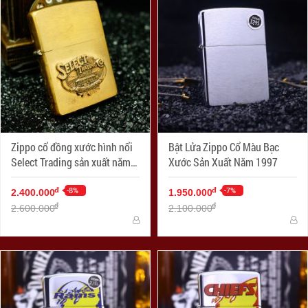
Zippo cổ đồng xước hình nổi
Bật Lửa Zippo Cổ Màu Bạc
Select Trading sản xuất năm
Xước Sản Xuất Năm 1997
X-1994
-8%
-7%
đ
đ
2.400.000
1.950.000
đ
đ
2.600.000
2.100.000