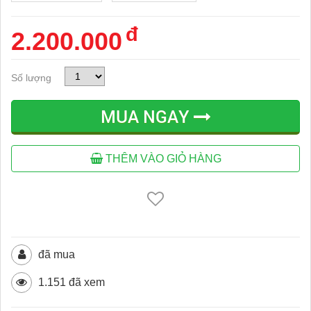
đ
2.200.000
Số lượng
MUA NGAY
THÊM VÀO GIỎ HÀNG
đã mua
1.151 đã xem