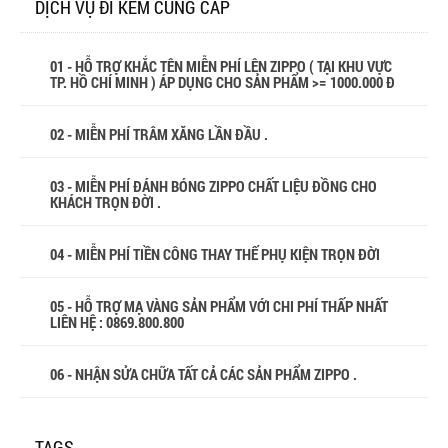
DỊCH VỤ ĐI KÈM CUNG CẤP
01 - HỖ TRỢ KHẮC TÊN MIỄN PHÍ LÊN ZIPPO ( TẠI KHU VỰC
TP. HỒ CHÍ MINH ) ÁP DỤNG CHO SẢN PHẨM >= 1000.000 Đ
02 - MIỄN PHÍ TRÂM XĂNG LẦN ĐẦU .
03 - MIỄN PHÍ ĐÁNH BÓNG ZIPPO CHẤT LIỆU ĐỒNG CHO
KHÁCH TRỌN ĐỜI .
04 - MIỄN PHÍ TIỀN CÔNG THAY THẾ PHỤ KIỆN TRỌN ĐỜI
05 - HỖ TRỢ MẠ VÀNG SẢN PHẨM VỚI CHI PHÍ THẤP NHẤT
LIÊN HỆ : 0869.800.800
06 - NHẬN SỬA CHỮA TẤT CẢ CÁC SẢN PHẨM ZIPPO .
TAGS