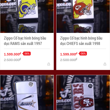
Zippo Cổ bạc hình bóng bầu
Zippo Cổ bạc hình bóng bầu
dục RAMS sản xuất 1997
dục CHIEFS sản xuất 1998
-36%
-36%
đ
đ
1.599.000
1.599.000
đ
đ
2.500.000
2.500.000