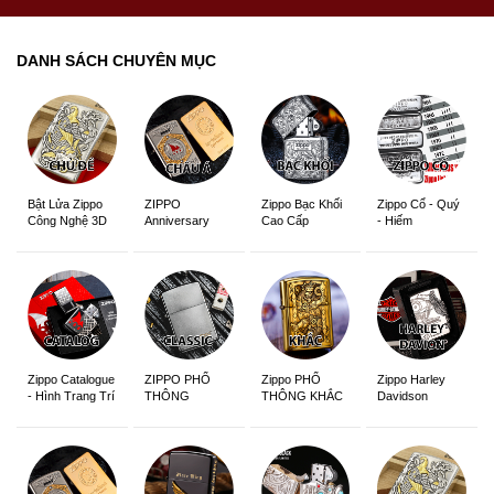
DANH SÁCH CHUYÊN MỤC
ZIPPO
Zippo Bạc Khối
Zippo Cổ - Quý
Bật Lửa Zippo
Anniversary
Cao Cấp
- Hiếm
Công Nghệ 3D
Edition
Sắc Nét
Zippo Catalogue
ZIPPO PHỔ
Zippo PHỔ
Zippo Harley
- Hình Trang Trí
THÔNG
THÔNG KHẮC
Davidson