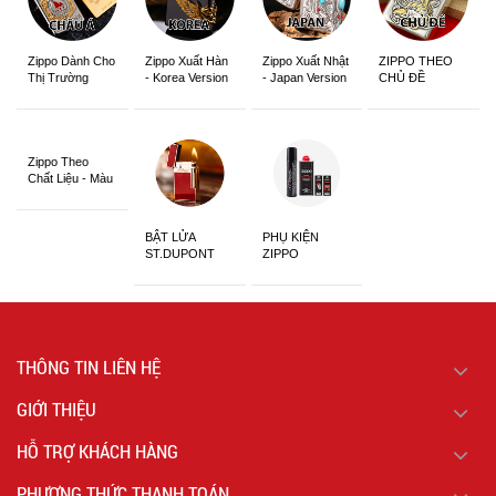
Zippo Dành Cho
Zippo Xuất Hàn
Zippo Xuất Nhật
ZIPPO THEO
Thị Trường
- Korea Version
- Japan Version
CHỦ ĐỀ
Châu Á Khắc
Siêu Đẹp
Zippo Theo
Chất Liệu - Màu
Sắc
BẬT LỬA
PHỤ KIỆN
ST.DUPONT
ZIPPO
CHÍNH HÃNG
THÔNG TIN LIÊN HỆ
GIỚI THIỆU
HỖ TRỢ KHÁCH HÀNG
PHƯƠNG THỨC THANH TOÁN