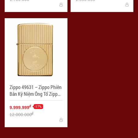
Zippo 49631 – Zippo Phiên
Bản Kỷ Niệm Ông Tổ Zippo
Mạ Vàng 18K - Mã SP:
ZPC3311
-17%
đ
9.999.999
đ
12.000.000