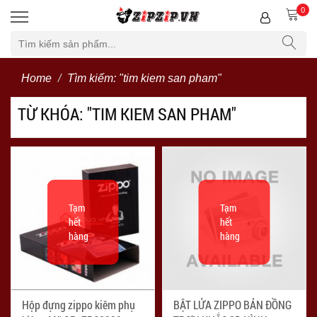
0
Bộ lọc
Home
Tìm kiếm: "tim kiem san pham"
TỪ KHÓA: "TIM KIEM SAN PHAM"
Tạm
Tạm
hết
hết
hàng
hàng
Hộp đựng zippo kiêm phụ
BẬT LỬA ZIPPO BẢN ĐỒNG