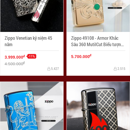
Zippo Venetian kỷ niệm 45
Zippo 49108 - Armor Khắc
năm
Sâu 360 MutilCut Biểu tượng
Fleu-De-Lis
đ
-11%
đ
5.700.000
3.999.000
đ
4.500.000
5.427
2.515