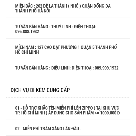
MIỀN BẮC : 262 ĐÊ LA THÀNH ( NHỎ ) QUẬN ĐỐNG ĐA
THÀNH PHỐ HÀ NỘI:
TƯ VẤN BÁN HÀNG : THUỲ LINH : ĐIỆN THOẠI:
096.888.1932
MIỀN NAM : 127 CAO ĐẠT PHƯỜNG 1 QUẬN 5 THÀNH PHỐ
HỒ CHÍ MINH
TƯ VẤN BÁN HÀNG : DIỆU LINH: ĐIỆN THOẠI:
089.999.1932
DỊCH VỤ ĐI KÈM CUNG CẤP
01 - HỖ TRỢ KHẮC TÊN MIỄN PHÍ LÊN ZIPPO ( TẠI KHU VỰC
TP. HỒ CHÍ MINH ) ÁP DỤNG CHO SẢN PHẨM >= 1000.000 Đ
02 - MIỄN PHÍ TRÂM XĂNG LẦN ĐẦU .