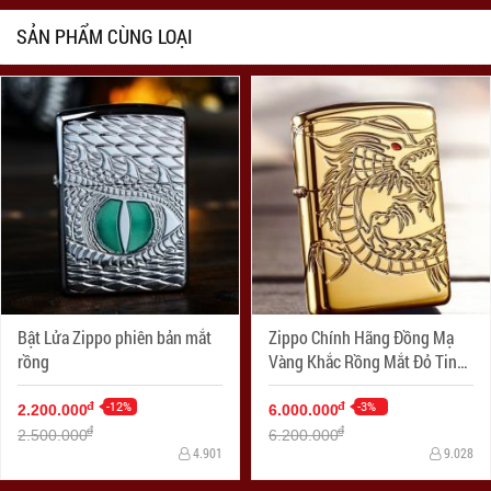
SẢN PHẨM CÙNG LOẠI
Bật Lửa Zippo phiên bản mắt
Zippo Chính Hãng Đồng Mạ
rồng
Vàng Khắc Rồng Mắt Đỏ Tinh
Xảo Vỏ Dày Armor
-12%
-3%
đ
đ
2.200.000
6.000.000
đ
đ
2.500.000
6.200.000
4.901
9.028