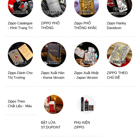
Zippo Catalogue
ZIPPO PHỔ
Zippo PHỔ
Zippo Harley
- Hình Trang Trí
THÔNG
THÔNG KHẮC
Davidson
Zippo Dành Cho
Zippo Xuất Hàn
Zippo Xuất Nhật
ZIPPO THEO
Thị Trường
- Korea Version
- Japan Version
CHỦ ĐỀ
Châu Á Khắc
Siêu Đẹp
Zippo Theo
Chất Liệu - Màu
Sắc
BẬT LỬA
PHỤ KIỆN
ST.DUPONT
ZIPPO
CHÍNH HÃNG