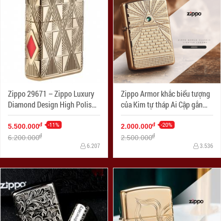
Zippo 29671 – Zippo Luxury
Zippo Armor khắc biểu tượng
Diamond Design High Polish
của Kim tự tháp Ai Cập gắn
Gold Plate
Viên pha lê Swarovski
-11%
-20%
đ
đ
5.500.000
2.000.000
đ
đ
6.200.000
2.500.000
6.207
3.536