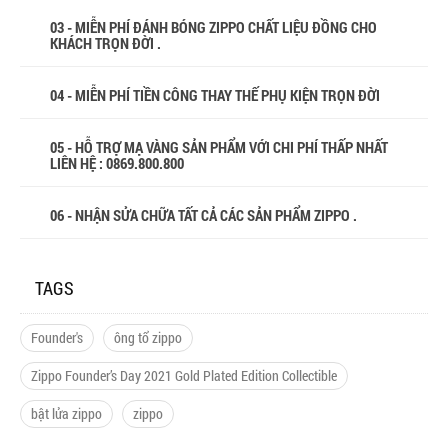
03 - MIỄN PHÍ ĐÁNH BÓNG ZIPPO CHẤT LIỆU ĐỒNG CHO
KHÁCH TRỌN ĐỜI .
04 - MIỄN PHÍ TIỀN CÔNG THAY THẾ PHỤ KIỆN TRỌN ĐỜI
05 - HỖ TRỢ MẠ VÀNG SẢN PHẨM VỚI CHI PHÍ THẤP NHẤT
LIÊN HỆ : 0869.800.800
06 - NHẬN SỬA CHỮA TẤT CẢ CÁC SẢN PHẨM ZIPPO .
TAGS
Founder's
ông tổ zippo
Zippo Founder’s Day 2021 Gold Plated Edition Collectible
bật lửa zippo
zippo