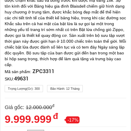
được chạm khắc sâu và bóng trước khi được mạ vàng 18k. Sự
tôn kính đối với Bảng hiệu gia đình Blaisdell chiếm giữ hình dạng
huy chương ở trung tâm, được khắc bóng đẹp mắt để thể hiện
các chi tiết tinh tế của thiết kế bảng hiệu, trong khi các đường sọc
Khắc sâu trên cả hai mặt của bật lửa là sự gọi lại một trong
những yếu tố trang trí sớm nhất có trên Bật lửa chống gió Zippo,
được gọi là thiết kế quay động cơ. Sản xuất trên bộ sưu tập vượt
thời gian này được giới hạn ở 10.000 chiếc trên toàn thế giới. Mỗi
chiếc bật lửa được đánh số liên tục và có tem đáy Ngày sáng lập
độc quyền. Bộ sưu tập của bạn được gửi đến bạn trong một bao
bì hộp sang trọng, thích hợp để làm quà tặng và trưng bày cao
cấp.
ZPC3311
Mã sản phẩm:
49631
SKU:
Trọng Lượng(gr):
300
Bảo Hành:
12 Tháng
đ
Giá gốc:
12.000.000
đ
9.999.999
-17%