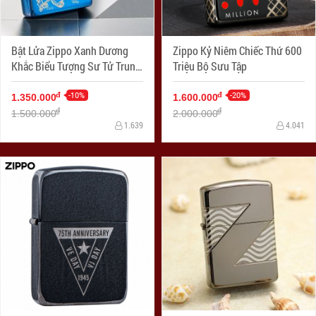
Bật Lửa Zippo Xanh Dương
Zippo Kỷ Niêm Chiếc Thứ 600
Khắc Biểu Tượng Sư Tử Trung
Triệu Bộ Sưu Tập
Cổ
-10%
-20%
đ
đ
1.350.000
1.600.000
đ
đ
1.500.000
2.000.000
1.639
4.041