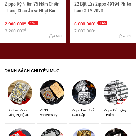
Zippo Kỷ Niệm 75 Năm Chiến
Z2 Bật Lửa Zippo 49194 Phiên
Thắng Châu Âu và Nhật Bản
bản COTY 2020
-9%
-14%
đ
đ
2.900.000
6.000.000
đ
đ
3.200.000
7.000.000
4.530
4.332
DANH SÁCH CHUYÊN MỤC
ZIPPO
Zippo Bạc Khối
Zippo Cổ - Quý
Bật Lửa Zippo
Anniversary
Cao Cấp
- Hiếm
Công Nghệ 3D
Edition
Sắc Nét