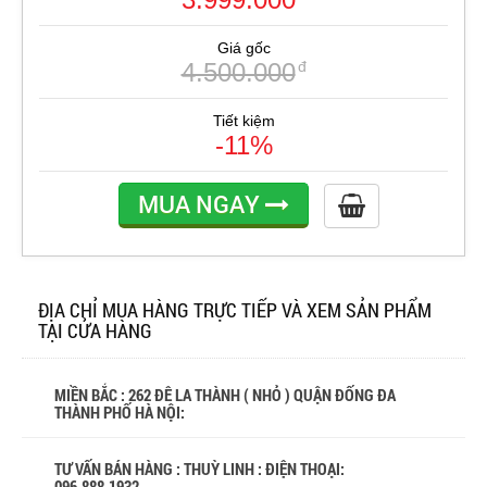
Giá gốc
4.500.000
đ
Tiết kiệm
-11%
MUA NGAY
ĐỊA CHỈ MUA HÀNG TRỰC TIẾP VÀ XEM SẢN PHẨM
TẠI CỬA HÀNG
MIỀN BẮC : 262 ĐÊ LA THÀNH ( NHỎ ) QUẬN ĐỐNG ĐA
THÀNH PHỐ HÀ NỘI:
TƯ VẤN BÁN HÀNG : THUỲ LINH : ĐIỆN THOẠI:
096.888.1932