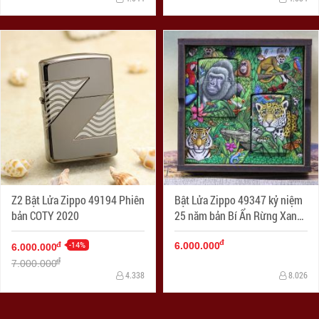
Z2 Bật Lửa Zippo 49194 Phiên
Bật Lửa Zippo 49347 kỷ niệm
bản COTY 2020
25 năm bản Bí Ẩn Rừng Xanh
1995 ra đời
đ
-14%
đ
6.000.000
6.000.000
đ
7.000.000
4.338
8.026