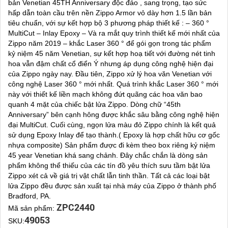
bản Venetian 45TH Anniversary độc đáo , sang trọng, tạo sức
hấp dẫn toàn cầu trên nền Zippo Armor vỏ dày hơn 1.5 lần bản
tiêu chuẩn, với sự kết hợp bộ 3 phương pháp thiết kế : – 360 °
MultiCut – Inlay Epoxy – Và ra mắt quy trình thiết kế mới nhất của
Zippo năm 2019 – khắc Laser 360 ° để gói gọn trong tác phẩm
kỷ niệm 45 năm Venetian, sự kết hợp hoạ tiết với đường nét tinh
hoa vẫn đậm chất cổ điển Ý nhưng áp dụng công nghệ hiện đại
của Zippo ngày nay. Đầu tiên, Zippo xử lý hoa văn Venetian với
công nghệ Laser 360 ° mới nhất. Quá trình khắc Laser 360 ° mới
này với thiết kế liền mạch không đứt quãng các hoa văn bao
quanh 4 mặt của chiếc bật lửa Zippo. Dòng chữ “45th
Anniversary” bên cạnh hông được khắc sâu bằng công nghệ hiện
đại MultiCut. Cuối cùng, ngọn lửa màu đỏ Zippo chính là kết quả
sử dụng Epoxy Inlay để tạo thành.( Epoxy là hợp chất hữu cơ gốc
nhựa composite) Sản phẩm được đi kèm theo box riêng kỷ niệm
45 year Venetian khá sang chảnh. Đây chắc chắn là dòng sản
phẩm không thể thiếu của các tín đồ yêu thích sưu tầm bật lửa
Zippo xét cả về giá trị vật chất lẫn tinh thần. Tất cả các loại bật
lửa Zippo đều được sản xuất tại nhà máy của Zippo ở thành phố
Bradford, PA.
ZPC2440
Mã sản phẩm:
49053
SKU: