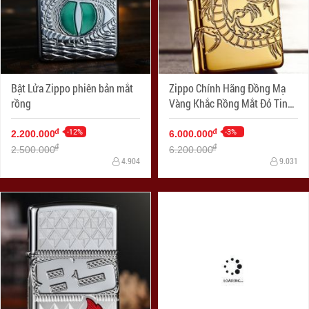
Bật Lửa Zippo phiên bản mắt
Zippo Chính Hãng Đồng Mạ
rồng
Vàng Khắc Rồng Mắt Đỏ Tinh
Xảo Vỏ Dày Armor
-12%
-3%
đ
đ
2.200.000
6.000.000
đ
đ
2.500.000
6.200.000
4.904
9.031