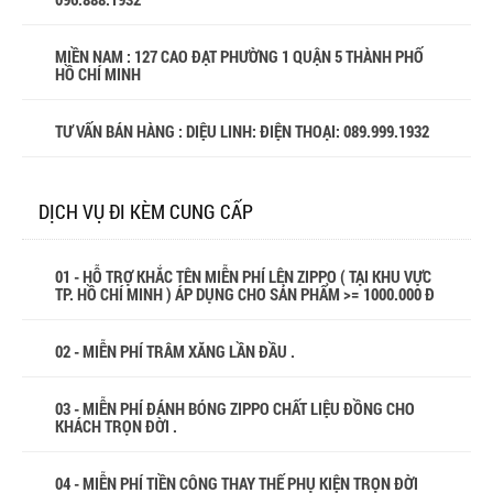
MIỀN NAM : 127 CAO ĐẠT PHƯỜNG 1 QUẬN 5 THÀNH PHỐ
HỒ CHÍ MINH
TƯ VẤN BÁN HÀNG : DIỆU LINH: ĐIỆN THOẠI:
089.999.1932
DỊCH VỤ ĐI KÈM CUNG CẤP
01 - HỖ TRỢ KHẮC TÊN MIỄN PHÍ LÊN ZIPPO ( TẠI KHU VỰC
TP. HỒ CHÍ MINH ) ÁP DỤNG CHO SẢN PHẨM >= 1000.000 Đ
02 - MIỄN PHÍ TRÂM XĂNG LẦN ĐẦU .
03 - MIỄN PHÍ ĐÁNH BÓNG ZIPPO CHẤT LIỆU ĐỒNG CHO
KHÁCH TRỌN ĐỜI .
04 - MIỄN PHÍ TIỀN CÔNG THAY THẾ PHỤ KIỆN TRỌN ĐỜI