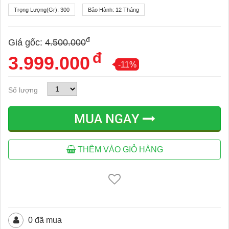
Trọng Lượng(gr):
300
Bảo Hành:
12 Tháng
đ
Giá gốc:
4.500.000
đ
3.999.000
-11%
Số lượng
MUA NGAY
THÊM VÀO GIỎ HÀNG
0 đã mua