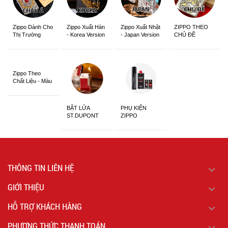
Zippo Dành Cho
Zippo Xuất Hàn
Zippo Xuất Nhật
ZIPPO THEO
Thị Trường
- Korea Version
- Japan Version
CHỦ ĐỀ
Châu Á Khắc
Siêu Đẹp
Zippo Theo
Chất Liệu - Màu
Sắc
BẬT LỬA
PHỤ KIỆN
ST.DUPONT
ZIPPO
CHÍNH HÃNG
THÔNG TIN LIÊN HỆ
GIỚI THIỆU
HỖ TRỢ KHÁCH HÀNG
PHƯƠNG THỨC THANH TOÁN