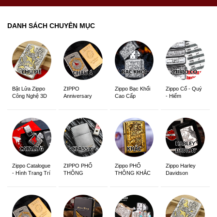
DANH SÁCH CHUYÊN MỤC
ZIPPO
Zippo Bạc Khối
Zippo Cổ - Quý
Bật Lửa Zippo
Anniversary
Cao Cấp
- Hiếm
Công Nghệ 3D
Edition
Sắc Nét
Zippo Catalogue
ZIPPO PHỔ
Zippo PHỔ
Zippo Harley
- Hình Trang Trí
THÔNG
THÔNG KHẮC
Davidson