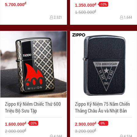
đ
-10%
đ
5.700.000
1.350.000
đ
1.500.000
2.521
1.644
Zippo Kỷ Niêm Chiếc Thứ 600
Zippo Kỷ Niệm 75 Năm Chiến
Triệu Bộ Sưu Tập
Thắng Châu Âu và Nhật Bản
-20%
-9%
đ
đ
1.600.000
2.900.000
đ
đ
2.000.000
3.200.000
4.044
4.534