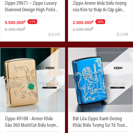
Zippo 29671 – Zippo Luxury
Zippo Armor khắc biểu tượng
Diamond Design High Polish
của Kim tự tháp Ai Cập gắn
Gold Plate
Viên pha lê Swarovski
-11%
-20%
đ
đ
5.500.000
2.000.000
đ
đ
6.200.000
2.500.000
6.212
3.539
Zippo 49108 - Armor Khắc
Bật Lửa Zippo Xanh Dương
Sâu 360 MutilCut Biểu tượng
Khắc Biểu Tượng Sư Tử Trung
Fleu-De-Lis
Cổ