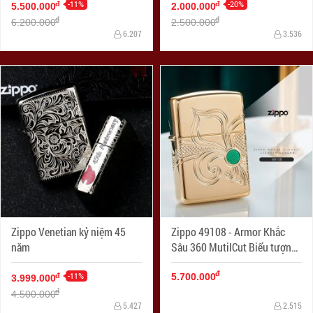
-11%
-20%
đ
đ
5.500.000
2.000.000
đ
đ
6.200.000
2.500.000
6.207
3.536
Zippo Venetian kỷ niệm 45
Zippo 49108 - Armor Khắc
năm
Sâu 360 MutilCut Biểu tượng
Fleu-De-Lis
đ
-11%
đ
5.700.000
3.999.000
đ
4.500.000
5.427
2.515