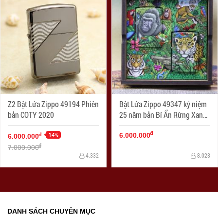
Z2 Bật Lửa Zippo 49194 Phiên
Bật Lửa Zippo 49347 kỷ niệm
bản COTY 2020
25 năm bản Bí Ẩn Rừng Xanh
1995 ra đời
đ
-14%
đ
6.000.000
6.000.000
đ
7.000.000
4.332
8.023
DANH SÁCH CHUYÊN MỤC