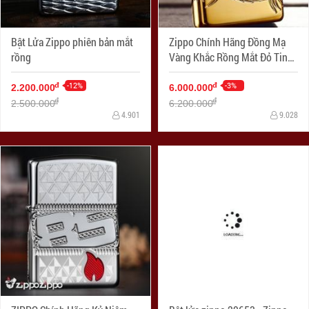
Bật Lửa Zippo phiên bản mắt
Zippo Chính Hãng Đồng Mạ
rồng
Vàng Khắc Rồng Mắt Đỏ Tinh
Xảo Vỏ Dày Armor
-12%
-3%
đ
đ
2.200.000
6.000.000
đ
đ
2.500.000
6.200.000
4.901
9.028