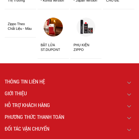
Thị Trường
- Korea Version
- Japan Version
CHỦ ĐỀ
Châu Á Khắc
Siêu Đẹp
Zippo Theo
Chất Liệu - Màu
Sắc
BẬT LỬA
PHỤ KIỆN
ST.DUPONT
ZIPPO
CHÍNH HÃNG
THÔNG TIN LIÊN HỆ
GIỚI THIỆU
HỖ TRỢ KHÁCH HÀNG
PHƯƠNG THỨC THANH TOÁN
ĐỐI TÁC VẬN CHUYỂN