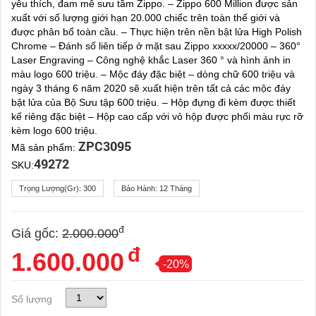
yêu thích, đam mê sưu tầm Zippo. – Zippo 600 Million được sản
xuất với số lượng giới hạn 20.000 chiếc trên toàn thế giới và
được phân bổ toàn cầu. – Thực hiện trên nền bật lửa High Polish
Chrome – Đánh số liên tiếp ở mặt sau Zippo xxxxx/20000 – 360°
Laser Engraving – Công nghệ khắc Laser 360 ° và hình ảnh in
màu logo 600 triệu. – Mộc đáy đặc biệt – dòng chữ 600 triệu và
ngày 3 tháng 6 năm 2020 sẽ xuất hiện trên tất cả các mộc đáy
bật lửa của Bộ Sưu tập 600 triệu. – Hộp đựng đi kèm được thiết
kế riêng đặc biệt – Hộp cao cấp với vỏ hộp được phối màu rực rỡ
kèm logo 600 triệu.
ZPC3095
Mã sản phẩm:
49272
SKU:
Trọng Lượng(gr):
300
Bảo Hành:
12 Tháng
đ
Giá gốc:
2.000.000
đ
1.600.000
-20%
Số lượng