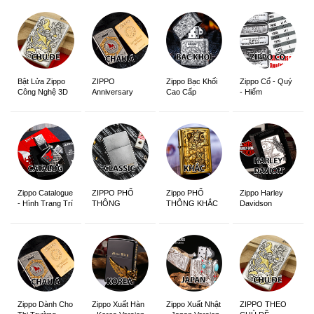
ZIPPO
Zippo Bạc Khối
Zippo Cổ - Quý
Bật Lửa Zippo
Anniversary
Cao Cấp
- Hiếm
Công Nghệ 3D
Edition
Sắc Nét
Zippo Catalogue
ZIPPO PHỔ
Zippo PHỔ
Zippo Harley
- Hình Trang Trí
THÔNG
THÔNG KHẮC
Davidson
Zippo Dành Cho
Zippo Xuất Hàn
Zippo Xuất Nhật
ZIPPO THEO