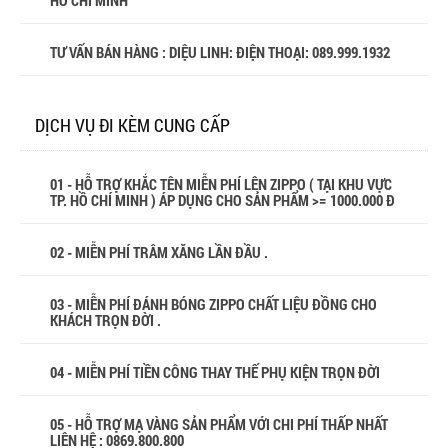
HỒ CHÍ MINH
TƯ VẤN BÁN HÀNG : DIỆU LINH: ĐIỆN THOẠI:
089.999.1932
DỊCH VỤ ĐI KÈM CUNG CẤP
01 - HỖ TRỢ KHẮC TÊN MIỄN PHÍ LÊN ZIPPO ( TẠI KHU VỰC
TP. HỒ CHÍ MINH ) ÁP DỤNG CHO SẢN PHẨM >= 1000.000 Đ
02 - MIỄN PHÍ TRÂM XĂNG LẦN ĐẦU .
03 - MIỄN PHÍ ĐÁNH BÓNG ZIPPO CHẤT LIỆU ĐỒNG CHO
KHÁCH TRỌN ĐỜI .
04 - MIỄN PHÍ TIỀN CÔNG THAY THẾ PHỤ KIỆN TRỌN ĐỜI
05 - HỖ TRỢ MẠ VÀNG SẢN PHẨM VỚI CHI PHÍ THẤP NHẤT
LIÊN HỆ : 0869.800.800