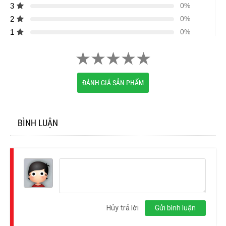
3
0%
2
0%
1
0%
ĐÁNH GIÁ SẢN PHẨM
BÌNH LUẬN
Đăng
nhập
Hủy trả lời
Gửi bình luận