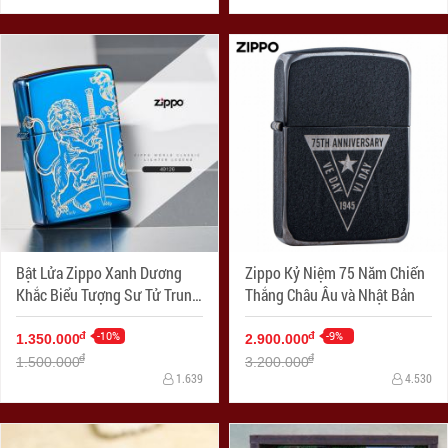
Bật Lửa Zippo Xanh Dương
Zippo Kỷ Niệm 75 Năm Chiến
Khắc Biểu Tượng Sư Tử Trung
Thắng Châu Âu và Nhật Bản
Cổ
-10%
-9%
đ
đ
1.350.000
2.900.000
đ
đ
1.500.000
3.200.000
1.639
4.530