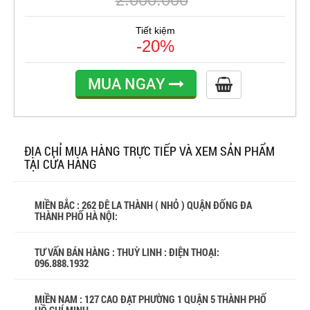
Tiết kiệm
-20%
MUA NGAY
ĐỊA CHỈ MUA HÀNG TRỰC TIẾP VÀ XEM SẢN PHẨM
TẠI CỬA HÀNG
MIỀN BẮC : 262 ĐÊ LA THÀNH ( NHỎ ) QUẬN ĐỐNG ĐA
THÀNH PHỐ HÀ NỘI:
TƯ VẤN BÁN HÀNG : THUỲ LINH : ĐIỆN THOẠI:
096.888.1932
MIỀN NAM : 127 CAO ĐẠT PHƯỜNG 1 QUẬN 5 THÀNH PHỐ