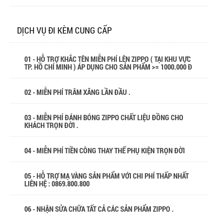
DỊCH VỤ ĐI KÈM CUNG CẤP
01 - HỖ TRỢ KHẮC TÊN MIỄN PHÍ LÊN ZIPPO ( TẠI KHU VỰC
TP. HỒ CHÍ MINH ) ÁP DỤNG CHO SẢN PHẨM >= 1000.000 Đ
02 - MIỄN PHÍ TRÂM XĂNG LẦN ĐẦU .
03 - MIỄN PHÍ ĐÁNH BÓNG ZIPPO CHẤT LIỆU ĐỒNG CHO
KHÁCH TRỌN ĐỜI .
04 - MIỄN PHÍ TIỀN CÔNG THAY THẾ PHỤ KIỆN TRỌN ĐỜI
05 - HỖ TRỢ MẠ VÀNG SẢN PHẨM VỚI CHI PHÍ THẤP NHẤT
LIÊN HỆ : 0869.800.800
06 - NHẬN SỬA CHỮA TẤT CẢ CÁC SẢN PHẨM ZIPPO .