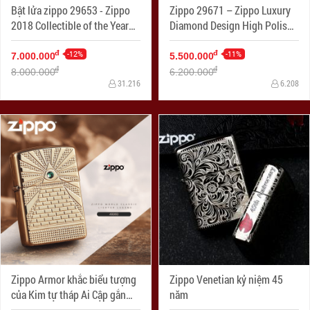
Bật lửa zippo 29653 - Zippo
Zippo 29671 – Zippo Luxury
2018 Collectible of the Year
Diamond Design High Polish
Gold Plated Armor – COTY
Gold Plate
2018 - Mạ Vàng Phiên bản
-12%
-11%
đ
đ
7.000.000
5.500.000
2018
đ
đ
8.000.000
6.200.000
31.216
6.208
Zippo Armor khắc biểu tượng
Zippo Venetian kỷ niệm 45
của Kim tự tháp Ai Cập gắn
năm
Viên pha lê Swarovski