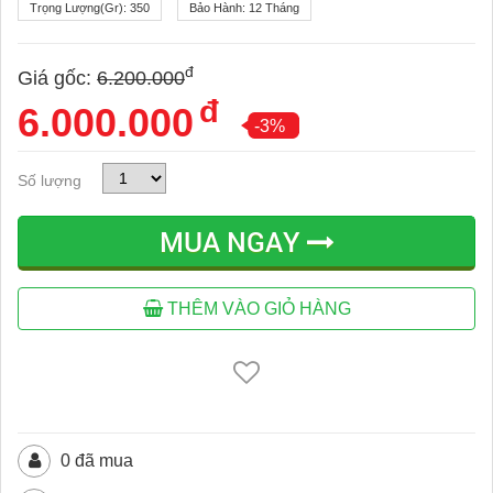
Trọng Lượng(gr):
350
Bảo Hành:
12 Tháng
đ
Giá gốc:
6.200.000
đ
6.000.000
-3%
Số lượng
MUA NGAY
THÊM VÀO GIỎ HÀNG
0 đã mua