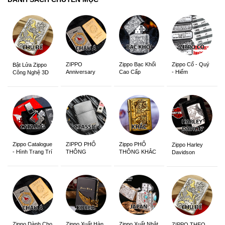
ZIPPO
Zippo Bạc Khối
Zippo Cổ - Quý
Bật Lửa Zippo
Anniversary
Cao Cấp
- Hiếm
Công Nghệ 3D
Edition
Sắc Nét
Zippo Catalogue
ZIPPO PHỔ
Zippo PHỔ
Zippo Harley
- Hình Trang Trí
THÔNG
THÔNG KHẮC
Davidson
Zippo Dành Cho
Zippo Xuất Hàn
Zippo Xuất Nhật
ZIPPO THEO