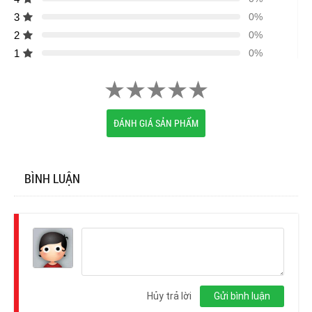
3
0%
2
0%
1
0%
ĐÁNH GIÁ SẢN PHẨM
BÌNH LUẬN
Đăng
nhập
Hủy trả lời
Gửi bình luận