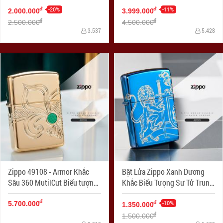
-20%
-11%
đ
đ
2.000.000
3.999.000
đ
đ
2.500.000
4.500.000
3.537
5.428
Zippo 49108 - Armor Khắc
Bật Lửa Zippo Xanh Dương
Sâu 360 MutilCut Biểu tượng
Khắc Biểu Tượng Sư Tử Trung
Fleu-De-Lis
Cổ
đ
-10%
đ
5.700.000
1.350.000
đ
1.500.000