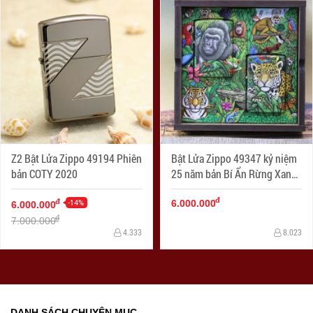
Z2 Bật Lửa Zippo 49194 Phiên
Bật Lửa Zippo 49347 kỷ niệm
bản COTY 2020
25 năm bản Bí Ẩn Rừng Xanh
1995 ra đời
đ
-14%
đ
6.000.000
6.000.000
đ
7.000.000
4.333
8.023
DANH SÁCH CHUYÊN MỤC