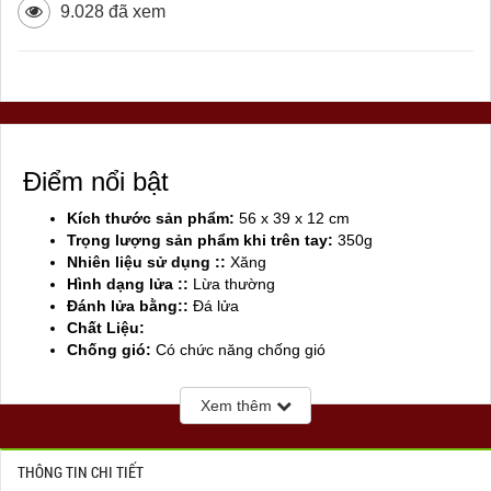
9.028 đã xem
Điểm nổi bật
Kích thước sản phẩm:
56 x 39 x 12 cm
Trọng lượng sản phẩm khi trên tay:
350g
Nhiên liệu sử dụng ::
Xăng
Hình dạng lửa ::
Lừa thường
Đánh lửa bằng::
Đá lửa
Chất Liệu:
Chống gió:
Có chức năng chống gió
Sản xuất tại:
Mỹ ( USA)
Xem thêm
THÔNG TIN CHI TIẾT