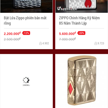
Bật Lửa Zippo phiên bản mắt
ZIPPO Chính Hãng Kỷ Niệm
rồng
85 Năm Thành Lập
-12%
-20%
đ
đ
2.200.000
5.600.000
đ
đ
2.500.000
7.000.000
4.902
9.723