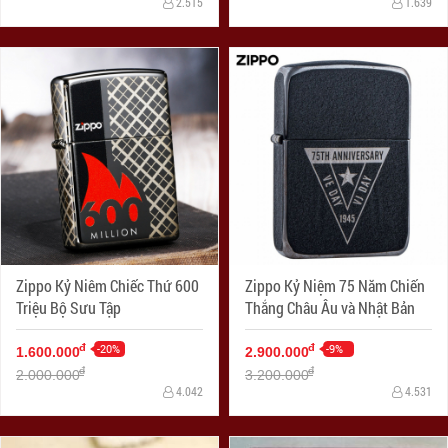
2.515
1.639
Zippo Kỷ Niêm Chiếc Thứ 600
Zippo Kỷ Niệm 75 Năm Chiến
Triệu Bộ Sưu Tập
Thắng Châu Âu và Nhật Bản
-20%
-9%
đ
đ
1.600.000
2.900.000
đ
đ
2.000.000
3.200.000
4.042
4.531