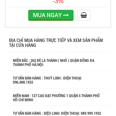
-3%
MUA NGAY
ĐỊA CHỈ MUA HÀNG TRỰC TIẾP VÀ XEM SẢN PHẨM
TẠI CỬA HÀNG
MIỀN BẮC : 262 ĐÊ LA THÀNH ( NHỎ ) QUẬN ĐỐNG ĐA
THÀNH PHỐ HÀ NỘI:
TƯ VẤN BÁN HÀNG : THUỲ LINH : ĐIỆN THOẠI:
096.888.1932
MIỀN NAM : 127 CAO ĐẠT PHƯỜNG 1 QUẬN 5 THÀNH PHỐ
HỒ CHÍ MINH
TƯ VẤN BÁN HÀNG : DIỆU LINH: ĐIỆN THOẠI:
089.999.1932